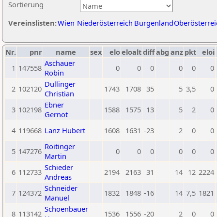
Sortierung
Vereinslisten:
Wien
Niederösterreich
Burgenland
Oberösterrei
Nr.
pnr
name
sex
elo
eloalt
diff
abg
anz
pkt
eloi
Aschauer
1
147558
0
0
0
0
0
0
Robin
Dullinger
2
102120
1743
1708
35
5
3,5
0
Christian
Ebner
3
102198
1588
1575
13
5
2
0
Gernot
4
119668
Lanz Hubert
1608
1631
-23
2
0
0
Roitinger
5
147276
0
0
0
0
0
0
Martin
Schieder
6
112733
2194
2163
31
14
12
2224
Andreas
Schneider
7
124372
1832
1848
-16
14
7,5
1821
Manuel
Schoenbauer
8
113142
1536
1556
-20
2
0
0