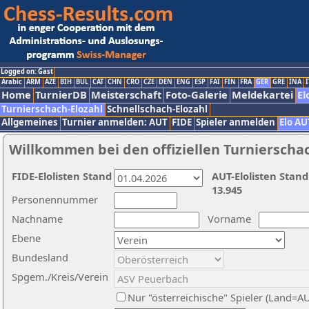
Logged on: Gast
Arabic
ARM
AZE
BIH
BUL
CAT
CHN
CRO
CZE
DEN
ENG
ESP
FAI
FIN
FRA
GER
GRE
INA
I
Home
TurnierDB
Meisterschaft
Foto-Galerie
Meldekartei
El
Turnierschach-Elozahl
Schnellschach-Elozahl
Allgemeines
Turnier anmelden: AUT
FIDE
Spieler anmelden
Elo AU
Willkommen bei den offiziellen Turnierscha
FIDE-Elolisten Stand
AUT-Elolisten Stand
13.945
Personennummer
Nachname
Vorname
Ebene
Bundesland
Spgem./Kreis/Verein
Nur "österreichische" Spieler (Land=A