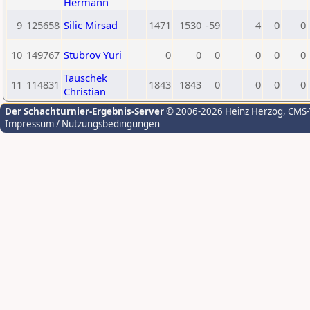
Hermann
9
125658
Silic Mirsad
1471
1530
-59
4
0
0
10
149767
Stubrov Yuri
0
0
0
0
0
0
Tauschek
11
114831
1843
1843
0
0
0
0
Christian
Der Schachturnier-Ergebnis-Server
© 2006-2026 Heinz Herzog
, CMS
Impressum / Nutzungsbedingungen