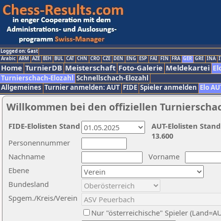
Logged on: Gast
Arabic
ARM
AZE
BIH
BUL
CAT
CHN
CRO
CZE
DEN
ENG
ESP
FAI
FIN
FRA
GER
GRE
INA
I
Home
TurnierDB
Meisterschaft
Foto-Galerie
Meldekartei
El
Turnierschach-Elozahl
Schnellschach-Elozahl
Allgemeines
Turnier anmelden: AUT
FIDE
Spieler anmelden
Elo AU
Willkommen bei den offiziellen Turnierscha
FIDE-Elolisten Stand
AUT-Elolisten Stand
13.600
Personennummer
Nachname
Vorname
Ebene
Bundesland
Spgem./Kreis/Verein
Nur "österreichische" Spieler (Land=A