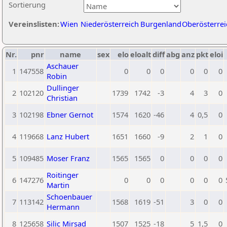
Sortierung
Vereinslisten:
Wien
Niederösterreich
Burgenland
Oberösterrei
Nr.
pnr
name
sex
elo
eloalt
diff
abg
anz
pkt
eloi
Aschauer
1
147558
0
0
0
0
0
0
Robin
Dullinger
2
102120
1739
1742
-3
4
3
0
Christian
3
102198
Ebner Gernot
1574
1620
-46
4
0,5
0
4
119668
Lanz Hubert
1651
1660
-9
2
1
0
5
109485
Moser Franz
1565
1565
0
0
0
0
Roitinger
6
147276
0
0
0
0
0
0
Martin
Schoenbauer
7
113142
1568
1619
-51
3
0
0
Hermann
8
125658
Silic Mirsad
1507
1525
-18
5
1,5
0