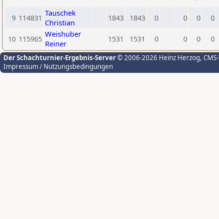
Tauschek
9
114831
1843
1843
0
0
0
0
Christian
Weishuber
10
115965
1531
1531
0
0
0
0
Reiner
Der Schachturnier-Ergebnis-Server
© 2006-2026 Heinz Herzog
, CMS
Impressum / Nutzungsbedingungen