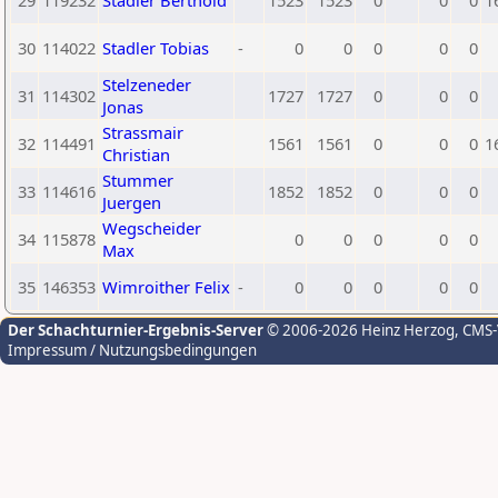
29
119232
Stadler Berthold
1523
1523
0
0
0
1
30
114022
Stadler Tobias
-
0
0
0
0
0
Stelzeneder
31
114302
1727
1727
0
0
0
Jonas
Strassmair
32
114491
1561
1561
0
0
0
1
Christian
Stummer
33
114616
1852
1852
0
0
0
Juergen
Wegscheider
34
115878
0
0
0
0
0
Max
35
146353
Wimroither Felix
-
0
0
0
0
0
Der Schachturnier-Ergebnis-Server
© 2006-2026 Heinz Herzog
, CMS
Impressum / Nutzungsbedingungen