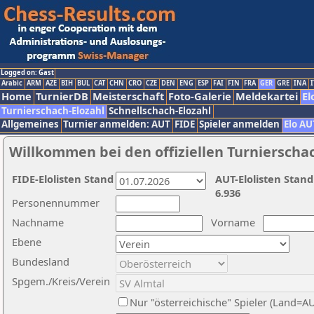
Logged on: Gast
Arabic
ARM
AZE
BIH
BUL
CAT
CHN
CRO
CZE
DEN
ENG
ESP
FAI
FIN
FRA
GER
GRE
INA
I
Home
TurnierDB
Meisterschaft
Foto-Galerie
Meldekartei
El
Turnierschach-Elozahl
Schnellschach-Elozahl
Allgemeines
Turnier anmelden: AUT
FIDE
Spieler anmelden
Elo AU
Willkommen bei den offiziellen Turnierscha
FIDE-Elolisten Stand
AUT-Elolisten Stand
6.936
Personennummer
Nachname
Vorname
Ebene
Bundesland
Spgem./Kreis/Verein
Nur "österreichische" Spieler (Land=A