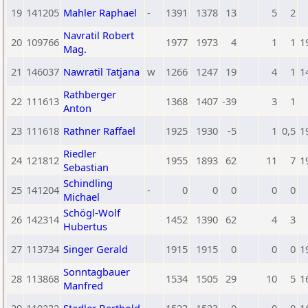
19
141205
Mahler Raphael
-
1391
1378
13
5
2
Navratil Robert
20
109766
1977
1973
4
1
1
1
Mag.
21
146037
Nawratil Tatjana
w
1266
1247
19
4
1
1
Rathberger
22
111613
1368
1407
-39
3
1
Anton
23
111618
Rathner Raffael
1925
1930
-5
1
0,5
1
Riedler
24
121812
1955
1893
62
11
7
1
Sebastian
Schindling
25
141204
-
0
0
0
0
0
Michael
Schögl-Wolf
26
142314
1452
1390
62
4
3
Hubertus
27
113734
Singer Gerald
1915
1915
0
0
0
1
Sonntagbauer
28
113868
1534
1505
29
10
5
1
Manfred