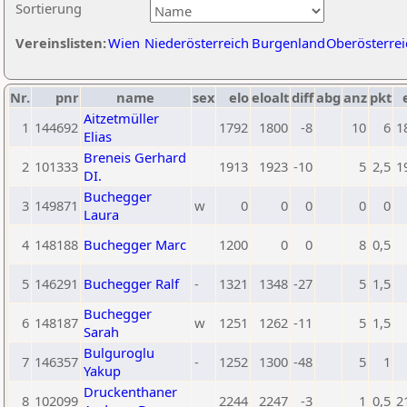
Sortierung
Vereinslisten:
Wien
Niederösterreich
Burgenland
Oberösterrei
Nr.
pnr
name
sex
elo
eloalt
diff
abg
anz
pkt
Aitzetmüller
1
144692
1792
1800
-8
10
6
1
Elias
Breneis Gerhard
2
101333
1913
1923
-10
5
2,5
1
DI.
Buchegger
3
149871
w
0
0
0
0
0
Laura
4
148188
Buchegger Marc
1200
0
0
8
0,5
5
146291
Buchegger Ralf
-
1321
1348
-27
5
1,5
Buchegger
6
148187
w
1251
1262
-11
5
1,5
Sarah
Bulguroglu
7
146357
-
1252
1300
-48
5
1
Yakup
Druckenthaner
8
102099
2244
2247
-3
1
0,5
2