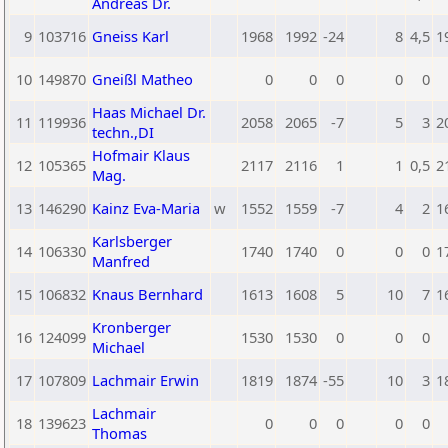
Andreas Dr.
9
103716
Gneiss Karl
1968
1992
-24
8
4,5
1
10
149870
Gneißl Matheo
0
0
0
0
0
Haas Michael Dr.
11
119936
2058
2065
-7
5
3
2
techn.,DI
Hofmair Klaus
12
105365
2117
2116
1
1
0,5
2
Mag.
13
146290
Kainz Eva-Maria
w
1552
1559
-7
4
2
1
Karlsberger
14
106330
1740
1740
0
0
0
1
Manfred
15
106832
Knaus Bernhard
1613
1608
5
10
7
1
Kronberger
16
124099
1530
1530
0
0
0
Michael
17
107809
Lachmair Erwin
1819
1874
-55
10
3
1
Lachmair
18
139623
0
0
0
0
0
Thomas