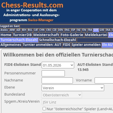
Logged on: Gast
Arabic
ARM
AZE
BIH
BUL
CAT
CHN
CRO
CZE
DEN
ENG
ESP
FAI
FIN
FRA
GER
GRE
INA
I
Home
TurnierDB
Meisterschaft
Foto-Galerie
Meldekartei
El
Turnierschach-Elozahl
Schnellschach-Elozahl
Allgemeines
Turnier anmelden: AUT
FIDE
Spieler anmelden
Elo AU
Willkommen bei den offiziellen Turnierscha
FIDE-Elolisten Stand
AUT-Elolisten Stand
13.945
Personennummer
Nachname
Vorname
Ebene
Bundesland
Spgem./Kreis/Verein
Nur "österreichische" Spieler (Land=A