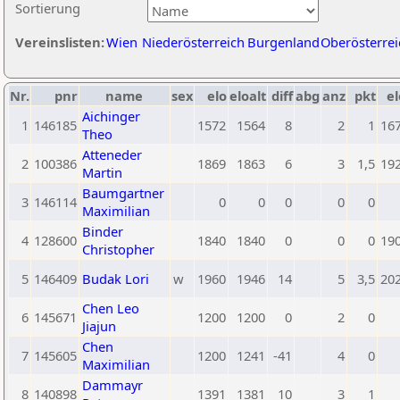
Sortierung
Vereinslisten:
Wien
Niederösterreich
Burgenland
Oberösterrei
Nr.
pnr
name
sex
elo
eloalt
diff
abg
anz
pkt
el
Aichinger
1
146185
1572
1564
8
2
1
16
Theo
Atteneder
2
100386
1869
1863
6
3
1,5
19
Martin
Baumgartner
3
146114
0
0
0
0
0
Maximilian
Binder
4
128600
1840
1840
0
0
0
19
Christopher
5
146409
Budak Lori
w
1960
1946
14
5
3,5
20
Chen Leo
6
145671
1200
1200
0
2
0
Jiajun
Chen
7
145605
1200
1241
-41
4
0
Maximilian
Dammayr
8
140898
1391
1381
10
3
1