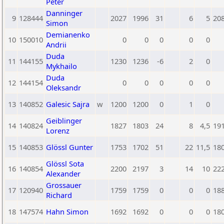
Peter
Danninger
9
128444
2027
1996
31
6
5
20
Simon
Demianenko
10
150010
0
0
0
0
0
Andrii
Duda
11
144155
1230
1236
-6
2
0
Mykhailo
Duda
12
144154
0
0
0
0
0
Oleksandr
13
140852
Galesic Sajra
w
1200
1200
0
1
0
Geiblinger
14
140824
1827
1803
24
8
4,5
19
Lorenz
15
140853
Glössl Gunter
1753
1702
51
22
11,5
18
Glössl Sota
16
140854
2200
2197
3
14
10
22
Alexander
Grossauer
17
120940
1759
1759
0
0
0
18
Richard
18
147574
Hahn Simon
1692
1692
0
0
0
18