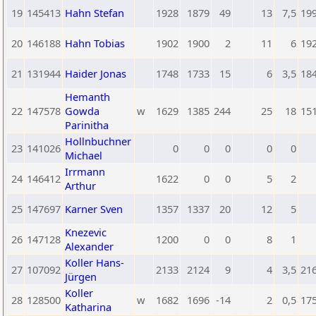
19
145413
Hahn Stefan
1928
1879
49
13
7,5
19
20
146188
Hahn Tobias
1902
1900
2
11
6
19
21
131944
Haider Jonas
1748
1733
15
6
3,5
18
Hemanth
22
147578
Gowda
w
1629
1385
244
25
18
15
Parinitha
Hollnbuchner
23
141026
0
0
0
0
0
Michael
Irrmann
24
146412
1622
0
0
5
2
Arthur
25
147697
Karner Sven
1357
1337
20
12
5
Knezevic
26
147128
1200
0
0
8
1
Alexander
Koller Hans-
27
107092
2133
2124
9
4
3,5
21
Jürgen
Koller
28
128500
w
1682
1696
-14
2
0,5
17
Katharina