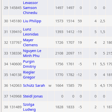
Levassor
29
145845
Samson
1497
1497
0
0
0
Chinedu
30
145180
Liu Philipp
1573
1514
59
4
2,5
Lunz
31
139410
1393
1412
-19
5
1,5
Leonidas
Mayer
32
137767
1726
1707
19
4
2
18
Clemens
Nguyen Le
33
138336
2108
2097
11
9
5
21
Minh Phu
Purgin
34
140600
1756
1761
-5
11
5,5
17
Dmitriy
Riegler
35
140138
1770
1782
-12
9
4
18
Gregor
36
142063
Schütz Sarah
w
1664
1585
79
5
4,5
17
37
143968
Steidl Jonas
0
0
0
0
0
Szolga
38
131489
1828
1833
-5
2
1
18
Ludwig