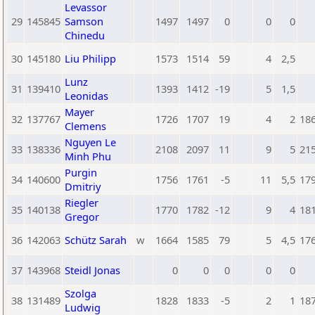
Levassor
29
145845
Samson
1497
1497
0
0
0
Chinedu
30
145180
Liu Philipp
1573
1514
59
4
2,5
Lunz
31
139410
1393
1412
-19
5
1,5
Leonidas
Mayer
32
137767
1726
1707
19
4
2
18
Clemens
Nguyen Le
33
138336
2108
2097
11
9
5
21
Minh Phu
Purgin
34
140600
1756
1761
-5
11
5,5
17
Dmitriy
Riegler
35
140138
1770
1782
-12
9
4
18
Gregor
36
142063
Schütz Sarah
w
1664
1585
79
5
4,5
17
37
143968
Steidl Jonas
0
0
0
0
0
Szolga
38
131489
1828
1833
-5
2
1
18
Ludwig