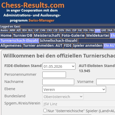
Logged on: Gast
Arabic
ARM
AZE
BIH
BUL
CAT
CHN
CRO
CZE
DEN
ENG
ESP
FAI
FIN
FRA
GER
GRE
INA
I
Home
TurnierDB
Meisterschaft
Foto-Galerie
Meldekartei
El
Turnierschach-Elozahl
Schnellschach-Elozahl
Allgemeines
Turnier anmelden: AUT
FIDE
Spieler anmelden
Elo AU
Willkommen bei den offiziellen Turnierscha
FIDE-Elolisten Stand
AUT-Elolisten Stand
13.945
Personennummer
Nachname
Vorname
Ebene
Bundesland
Spgem./Kreis/Verein
Nur "österreichische" Spieler (Land=A