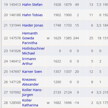
19
145413
Hahn Stefan
1928
1879
49
13
7,5
19
20
146188
Hahn Tobias
1902
1900
2
11
6
19
21
131944
Haider Jonas
1748
1733
15
6
3,5
18
Hemanth
22
147578
Gowda
w
1629
1385
244
25
18
15
Parinitha
Hollnbuchner
23
141026
0
0
0
0
0
Michael
Irrmann
24
146412
1622
0
0
5
2
Arthur
25
147697
Karner Sven
1357
1337
20
12
5
Knezevic
26
147128
1200
0
0
8
1
Alexander
Koller Hans-
27
107092
2133
2124
9
4
3,5
21
Jürgen
Koller
28
128500
w
1682
1696
-14
2
0,5
17
Katharina