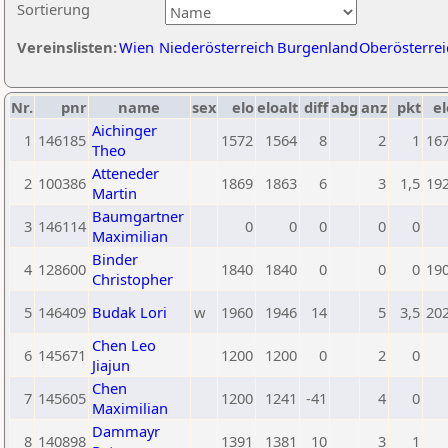
Sortierung
Vereinslisten:
Wien
Niederösterreich
Burgenland
Oberösterrei
Nr.
pnr
name
sex
elo
eloalt
diff
abg
anz
pkt
el
Aichinger
1
146185
1572
1564
8
2
1
16
Theo
Atteneder
2
100386
1869
1863
6
3
1,5
19
Martin
Baumgartner
3
146114
0
0
0
0
0
Maximilian
Binder
4
128600
1840
1840
0
0
0
19
Christopher
5
146409
Budak Lori
w
1960
1946
14
5
3,5
20
Chen Leo
6
145671
1200
1200
0
2
0
Jiajun
Chen
7
145605
1200
1241
-41
4
0
Maximilian
Dammayr
8
140898
1391
1381
10
3
1