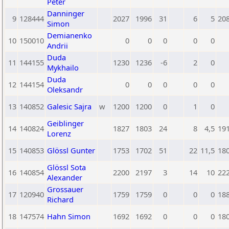
Peter
Danninger
9
128444
2027
1996
31
6
5
20
Simon
Demianenko
10
150010
0
0
0
0
0
Andrii
Duda
11
144155
1230
1236
-6
2
0
Mykhailo
Duda
12
144154
0
0
0
0
0
Oleksandr
13
140852
Galesic Sajra
w
1200
1200
0
1
0
Geiblinger
14
140824
1827
1803
24
8
4,5
19
Lorenz
15
140853
Glössl Gunter
1753
1702
51
22
11,5
18
Glössl Sota
16
140854
2200
2197
3
14
10
22
Alexander
Grossauer
17
120940
1759
1759
0
0
0
18
Richard
18
147574
Hahn Simon
1692
1692
0
0
0
18