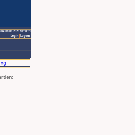
ime 08.08.2026 10:50:31
Login
Logout
artien: