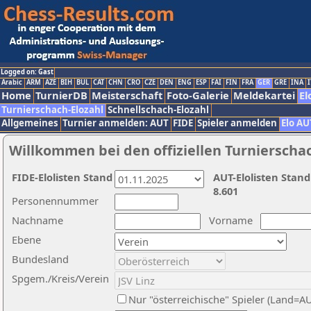
Logged on: Gast
Arabic
ARM
AZE
BIH
BUL
CAT
CHN
CRO
CZE
DEN
ENG
ESP
FAI
FIN
FRA
GER
GRE
INA
I
Home
TurnierDB
Meisterschaft
Foto-Galerie
Meldekartei
El
Turnierschach-Elozahl
Schnellschach-Elozahl
Allgemeines
Turnier anmelden: AUT
FIDE
Spieler anmelden
Elo AU
Willkommen bei den offiziellen Turnierscha
FIDE-Elolisten Stand
AUT-Elolisten Stand
8.601
Personennummer
Nachname
Vorname
Ebene
Bundesland
Spgem./Kreis/Verein
Nur "österreichische" Spieler (Land=A