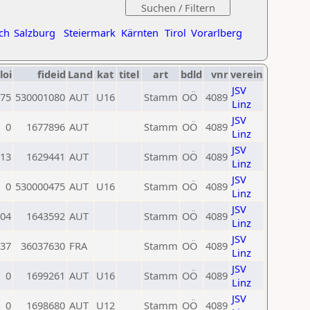
ch
Salzburg
Steiermark
Kärnten
Tirol
Vorarlberg
loi
fideid
Land
kat
titel
art
bdld
vnr
verein
JSV
75
530001080
AUT
U16
Stamm
OÖ
4089
Linz
JSV
0
1677896
AUT
Stamm
OÖ
4089
Linz
JSV
13
1629441
AUT
Stamm
OÖ
4089
Linz
JSV
0
530000475
AUT
U16
Stamm
OÖ
4089
Linz
JSV
04
1643592
AUT
Stamm
OÖ
4089
Linz
JSV
37
36037630
FRA
Stamm
OÖ
4089
Linz
JSV
0
1699261
AUT
U16
Stamm
OÖ
4089
Linz
JSV
0
1698680
AUT
U12
Stamm
OÖ
4089