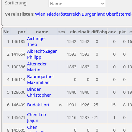
Sortierung
Vereinslisten:
Wien
Niederösterreich
Burgenland
Oberösterrei
Nr.
pnr
name
sex
elo
eloalt
diff
abg
anz
pkt
e
Aichinger
1
146185
1542
1542
0
0
0
16
Theo
Albrecht-Zagar
2
141654
1593
1593
0
0
0
Philipp
Atteneder
3
100386
1863
1863
0
0
0
19
Martin
Baumgartner
4
146114
0
0
0
0
0
Maximilian
Binder
5
128600
1840
1840
0
0
0
19
Christopher
6
146409
Budak Lori
w
1901
1926
-25
15
8
19
Chen Leo
7
145671
1216
1237
-21
1
0
Jiajun
Chen
8
145605
0
0
0
0
0