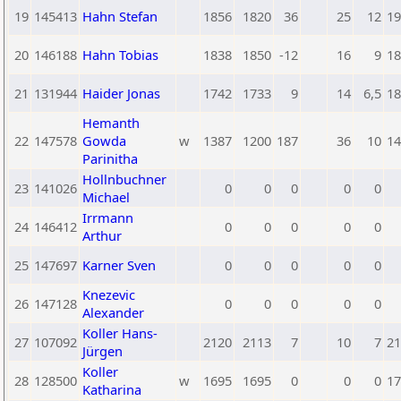
19
145413
Hahn Stefan
1856
1820
36
25
12
19
20
146188
Hahn Tobias
1838
1850
-12
16
9
18
21
131944
Haider Jonas
1742
1733
9
14
6,5
18
Hemanth
22
147578
Gowda
w
1387
1200
187
36
10
14
Parinitha
Hollnbuchner
23
141026
0
0
0
0
0
Michael
Irrmann
24
146412
0
0
0
0
0
Arthur
25
147697
Karner Sven
0
0
0
0
0
Knezevic
26
147128
0
0
0
0
0
Alexander
Koller Hans-
27
107092
2120
2113
7
10
7
21
Jürgen
Koller
28
128500
w
1695
1695
0
0
0
17
Katharina