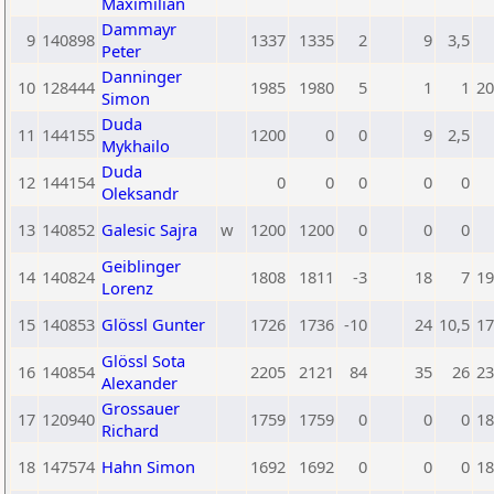
Maximilian
Dammayr
9
140898
1337
1335
2
9
3,5
Peter
Danninger
10
128444
1985
1980
5
1
1
20
Simon
Duda
11
144155
1200
0
0
9
2,5
Mykhailo
Duda
12
144154
0
0
0
0
0
Oleksandr
13
140852
Galesic Sajra
w
1200
1200
0
0
0
Geiblinger
14
140824
1808
1811
-3
18
7
19
Lorenz
15
140853
Glössl Gunter
1726
1736
-10
24
10,5
17
Glössl Sota
16
140854
2205
2121
84
35
26
23
Alexander
Grossauer
17
120940
1759
1759
0
0
0
18
Richard
18
147574
Hahn Simon
1692
1692
0
0
0
18