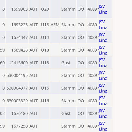
JSV
0
1699903
AUT
U20
Stamm
OÖ
4089
Linz
JSV
0
1695223
AUT
U18
AFM
Stamm
OÖ
4089
Linz
JSV
0
1674447
AUT
U14
Stamm
OÖ
4089
Linz
JSV
59
1689428
AUT
U18
Stamm
OÖ
4089
Linz
JSV
60
12415600
AUT
U18
Gast
OÖ
4089
Linz
JSV
0
530004195
AUT
Stamm
OÖ
4089
Linz
JSV
0
530004977
AUT
U16
Stamm
OÖ
4089
Linz
JSV
0
530005329
AUT
U16
Stamm
OÖ
4089
Linz
JSV
02
1676180
AUT
Gast
OÖ
4089
Linz
JSV
99
1677250
AUT
Stamm
OÖ
4089
Linz