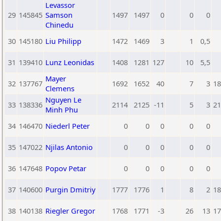
Levassor
29
145845
Samson
1497
1497
0
0
0
Chinedu
30
145180
Liu Philipp
1472
1469
3
1
0,5
31
139410
Lunz Leonidas
1408
1281
127
10
5,5
Mayer
32
137767
1692
1652
40
7
3
18
Clemens
Nguyen Le
33
138336
2114
2125
-11
5
3
21
Minh Phu
34
146470
Niederl Peter
0
0
0
0
0
35
147022
Njilas Antonio
0
0
0
0
0
36
147648
Popov Petar
0
0
0
0
0
37
140600
Purgin Dmitriy
1777
1776
1
8
2
18
38
140138
Riegler Gregor
1768
1771
-3
26
13
17