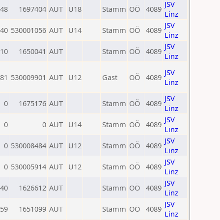
JSV
48
1697404
AUT
U18
Stamm
OÖ
4089
Linz
JSV
40
530001056
AUT
U14
Stamm
OÖ
4089
Linz
JSV
10
1650041
AUT
Stamm
OÖ
4089
Linz
JSV
81
530009901
AUT
U12
Gast
OÖ
4089
Linz
JSV
0
1675176
AUT
Stamm
OÖ
4089
Linz
JSV
0
0
AUT
U14
Stamm
OÖ
4089
Linz
JSV
0
530008484
AUT
U12
Stamm
OÖ
4089
Linz
JSV
0
530005914
AUT
U12
Stamm
OÖ
4089
Linz
JSV
40
1626612
AUT
Stamm
OÖ
4089
Linz
JSV
59
1651099
AUT
Stamm
OÖ
4089
Linz