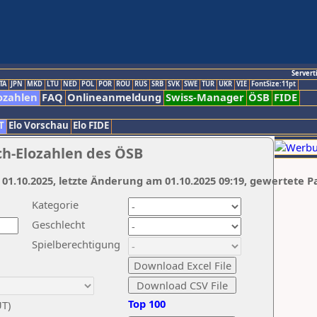
Servert
TA
JPN
MKD
LTU
NED
POL
POR
ROU
RUS
SRB
SVK
SWE
TUR
UKR
VIE
FontSize:11pt
ozahlen
FAQ
Onlineanmeldung
Swiss-Manager
ÖSB
FIDE
T
Elo Vorschau
Elo FIDE
ch-Elozahlen des ÖSB
 01.10.2025, letzte Änderung am 01.10.2025 09:19, gewertete P
Kategorie
Geschlecht
Spielberechtigung
Top 100
UT)