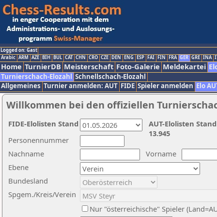
Logged on: Gast
Arabic
ARM
AZE
BIH
BUL
CAT
CHN
CRO
CZE
DEN
ENG
ESP
FAI
FIN
FRA
GER
GRE
INA
I
Home
TurnierDB
Meisterschaft
Foto-Galerie
Meldekartei
El
Turnierschach-Elozahl
Schnellschach-Elozahl
Allgemeines
Turnier anmelden: AUT
FIDE
Spieler anmelden
Elo AU
Willkommen bei den offiziellen Turnierscha
FIDE-Elolisten Stand
AUT-Elolisten Stand
13.945
Personennummer
Nachname
Vorname
Ebene
Bundesland
Spgem./Kreis/Verein
Nur "österreichische" Spieler (Land=A