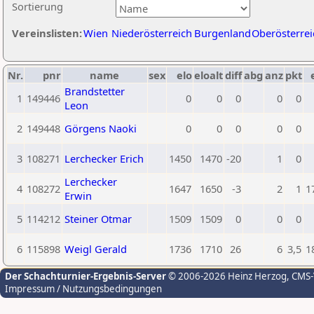
Sortierung
Vereinslisten:
Wien
Niederösterreich
Burgenland
Oberösterrei
Nr.
pnr
name
sex
elo
eloalt
diff
abg
anz
pkt
Brandstetter
1
149446
0
0
0
0
0
Leon
2
149448
Görgens Naoki
0
0
0
0
0
3
108271
Lerchecker Erich
1450
1470
-20
1
0
Lerchecker
4
108272
1647
1650
-3
2
1
1
Erwin
5
114212
Steiner Otmar
1509
1509
0
0
0
6
115898
Weigl Gerald
1736
1710
26
6
3,5
1
Der Schachturnier-Ergebnis-Server
© 2006-2026 Heinz Herzog
, CMS
Impressum / Nutzungsbedingungen