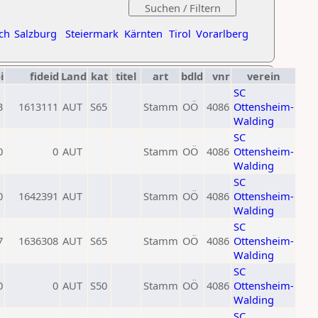
ch
Salzburg
Steiermark
Kärnten
Tirol
Vorarlberg
i
fideid
Land
kat
titel
art
bdld
vnr
verein
SC
3
1613111
AUT
S65
Stamm
OÖ
4086
Ottensheim-
Walding
SC
0
0
AUT
Stamm
OÖ
4086
Ottensheim-
Walding
SC
0
1642391
AUT
Stamm
OÖ
4086
Ottensheim-
Walding
SC
7
1636308
AUT
S65
Stamm
OÖ
4086
Ottensheim-
Walding
SC
0
0
AUT
S50
Stamm
OÖ
4086
Ottensheim-
Walding
SC