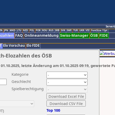
Servert
TA
JPN
MKD
LTU
NED
POL
POR
ROU
RUS
SRB
SVK
SWE
TUR
UKR
VIE
FontSize:11pt
ozahlen
FAQ
Onlineanmeldung
Swiss-Manager
ÖSB
FIDE
T
Elo Vorschau
Elo FIDE
ch-Elozahlen des ÖSB
 01.10.2025, letzte Änderung am 01.10.2025 09:19, gewertete P
Kategorie
Geschlecht
Spielberechtigung
Top 100
UT)