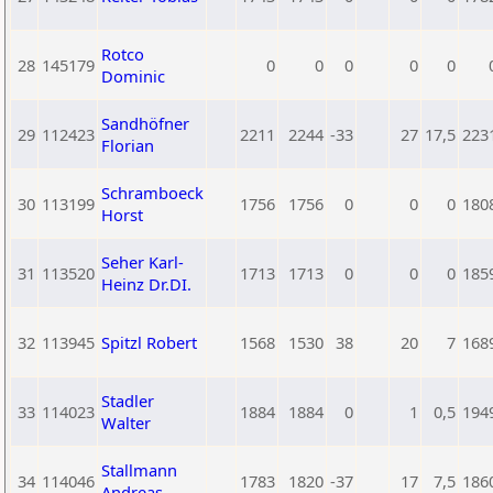
Rotco
28
145179
0
0
0
0
0
Dominic
Sandhöfner
29
112423
2211
2244
-33
27
17,5
223
Florian
Schramboeck
30
113199
1756
1756
0
0
0
180
Horst
Seher Karl-
31
113520
1713
1713
0
0
0
185
Heinz Dr.DI.
32
113945
Spitzl Robert
1568
1530
38
20
7
168
Stadler
33
114023
1884
1884
0
1
0,5
194
Walter
Stallmann
34
114046
1783
1820
-37
17
7,5
186
Andreas