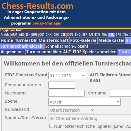
Logged on: Gast
Arabic
ARM
AZE
BIH
BUL
CAT
CHN
CRO
CZE
DEN
ENG
ESP
FAI
FIN
FRA
GER
GRE
INA
I
Home
TurnierDB
Meisterschaft
Foto-Galerie
Meldekartei
El
Turnierschach-Elozahl
Schnellschach-Elozahl
Allgemeines
Turnier anmelden: AUT
FIDE
Spieler anmelden
Elo AU
Willkommen bei den offiziellen Turnierscha
FIDE-Elolisten Stand
AUT-Elolisten Stand
8.601
Personennummer
Nachname
Vorname
Ebene
Bundesland
Spgem./Kreis/Verein
Nur "österreichische" Spieler (Land=A