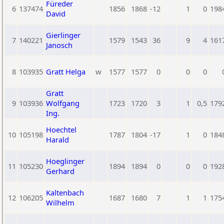
Füreder
6
137474
1856
1868
-12
1
0
198
David
Gierlinger
7
140221
1579
1543
36
9
4
161
Janosch
8
103935
Gratt Helga
w
1577
1577
0
0
0
Gratt
9
103936
Wolfgang
1723
1720
3
1
0,5
179
Ing.
Hoechtel
10
105198
1787
1804
-17
1
0
184
Harald
Hoeglinger
11
105230
1894
1894
0
0
0
192
Gerhard
Kaltenbach
12
106205
1687
1680
7
1
1
175
Wilhelm