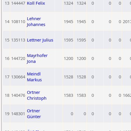
13
144447
Koll Felix
1324
1324
0
0
0
Lehner
14
108110
1945
1945
0
0
0
201
Johannes
15
135113
Lettner Julius
1595
1595
0
0
0
Mayrhofer
16
144720
1200
1200
0
0
0
Jona
Meindl
17
130664
1528
1528
0
0
0
Markus
Ortner
18
140476
1583
1583
0
0
0
166
Christoph
Ortner
19
148301
0
0
0
0
0
Günter