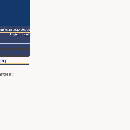
ime 08.08.2026 16:56:04
Login
Logout
artien: