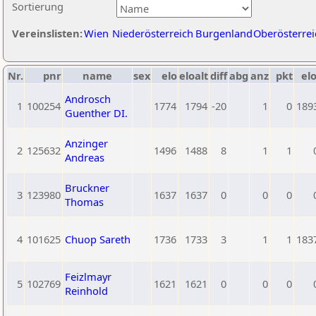
Sortierung
Vereinslisten:
Wien
Niederösterreich
Burgenland
Oberösterrei
Nr.
pnr
name
sex
elo
eloalt
diff
abg
anz
pkt
elo
Androsch
1
100254
1774
1794
-20
1
0
189
Guenther DI.
Anzinger
2
125632
1496
1488
8
1
1
Andreas
Bruckner
3
123980
1637
1637
0
0
0
Thomas
4
101625
Chuop Sareth
1736
1733
3
1
1
183
Feizlmayr
5
102769
1621
1621
0
0
0
Reinhold