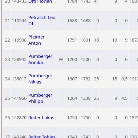
20
143433
Öttl Florian
1784
1743
41
9
4
190
Petrasch Leo
21
110594
1688
1688
0
0
0
DI.
Pleimer
22
110908
1791
1801
-10
19
9
187
Anton
Pumberger
23
138945
W
1200
1200
0
0
0
Annika
Pumberger
24
138013
1807
1782
25
15
9,5
191
Niklas
Pumberger
25
141956
1264
1238
26
9
4,5
Philipp
26
142870
Reiter Lukas
1750
1750
0
0
0
182
27
143248
Reiter Tobias
1743
1743
0
0
0
178