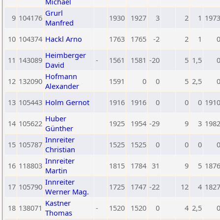
Michael
Grurl
9
104176
1930
1927
3
2
1
197
Manfred
10
104374
Hackl Arno
1763
1765
-2
2
1
Heimberger
11
143089
-
1561
1581
-20
5
1,5
David
Hofmann
12
132090
1591
0
0
5
2,5
Alexander
13
105443
Holm Gernot
1916
1916
0
0
0
191
Huber
14
105622
1925
1954
-29
9
3
198
Günther
Innreiter
15
105787
1525
1525
0
0
0
Christian
Innreiter
16
118803
1815
1784
31
9
5
187
Martin
Innreiter
17
105790
1725
1747
-22
12
4
182
Werner Mag.
Kastner
18
138071
-
1520
1520
0
4
2,5
Thomas