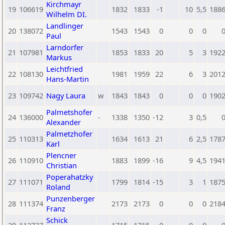
Kirchmayr
19
106619
1832
1833
-1
10
5,5
188
Wilhelm DI.
Landlinger
20
138072
1543
1543
0
0
0
Paul
Larndorfer
21
107981
1853
1833
20
5
3
192
Markus
Leichtfried
22
108130
1981
1959
22
6
3
201
Hans-Martin
23
109742
Nagy Laura
w
1843
1843
0
0
0
190
Palmetshofer
24
136000
-
1338
1350
-12
3
0,5
Alexander
Palmetzhofer
25
110313
1634
1613
21
6
2,5
178
Karl
Plencner
26
110910
1883
1899
-16
9
4,5
194
Christian
Poperahatzky
27
111071
1799
1814
-15
3
1
187
Roland
Punzenberger
28
111374
2173
2173
0
0
0
218
Franz
Schick