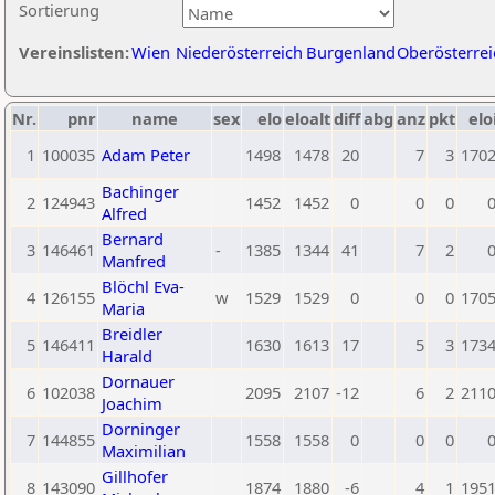
Sortierung
Vereinslisten:
Wien
Niederösterreich
Burgenland
Oberösterrei
Nr.
pnr
name
sex
elo
eloalt
diff
abg
anz
pkt
elo
1
100035
Adam Peter
1498
1478
20
7
3
170
Bachinger
2
124943
1452
1452
0
0
0
Alfred
Bernard
3
146461
-
1385
1344
41
7
2
Manfred
Blöchl Eva-
4
126155
w
1529
1529
0
0
0
170
Maria
Breidler
5
146411
1630
1613
17
5
3
173
Harald
Dornauer
6
102038
2095
2107
-12
6
2
211
Joachim
Dorninger
7
144855
1558
1558
0
0
0
Maximilian
Gillhofer
8
143090
1874
1880
-6
4
1
195