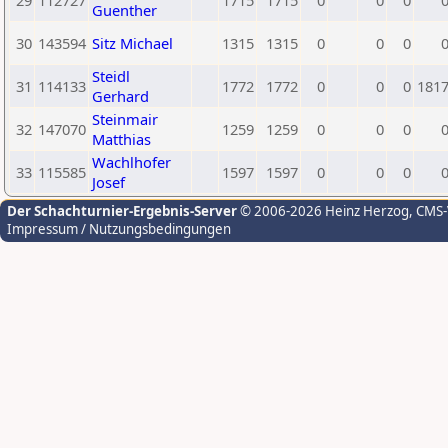
29
112727
1715
1715
0
0
0
Guenther
30
143594
Sitz Michael
1315
1315
0
0
0
Steidl
31
114133
1772
1772
0
0
0
181
Gerhard
Steinmair
32
147070
1259
1259
0
0
0
Matthias
Wachlhofer
33
115585
1597
1597
0
0
0
Josef
Der Schachturnier-Ergebnis-Server
© 2006-2026 Heinz Herzog
, CMS
Impressum / Nutzungsbedingungen