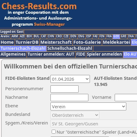
Logged on: Gast
Arabic
ARM
AZE
BIH
BUL
CAT
CHN
CRO
CZE
DEN
ENG
ESP
FAI
FIN
FRA
GER
GRE
INA
I
Home
TurnierDB
Meisterschaft
Foto-Galerie
Meldekartei
El
Turnierschach-Elozahl
Schnellschach-Elozahl
Allgemeines
Turnier anmelden: AUT
FIDE
Spieler anmelden
Elo AU
Willkommen bei den offiziellen Turnierscha
FIDE-Elolisten Stand
AUT-Elolisten Stand
13.945
Personennummer
Nachname
Vorname
Ebene
Bundesland
Spgem./Kreis/Verein
Nur "österreichische" Spieler (Land=A