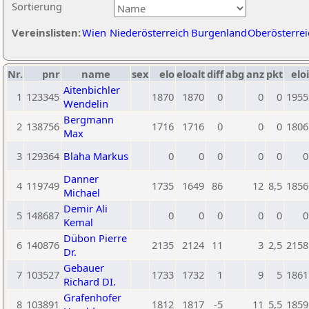
Sortierung
Vereinslisten:
Wien
Niederösterreich
Burgenland
Oberösterrei
Nr.
pnr
name
sex
elo
eloalt
diff
abg
anz
pkt
eloi
Aitenbichler
1
123345
1870
1870
0
0
0
1955
Wendelin
Bergmann
2
138756
1716
1716
0
0
0
1806
Max
3
129364
Blaha Markus
0
0
0
0
0
0
Danner
4
119749
1735
1649
86
12
8,5
1856
Michael
Demir Ali
5
148687
0
0
0
0
0
0
Kemal
Dübon Pierre
6
140876
2135
2124
11
3
2,5
2158
Dr.
Gebauer
7
103527
1733
1732
1
9
5
1861
Richard DI.
Grafenhofer
8
103891
1812
1817
-5
11
5,5
1859