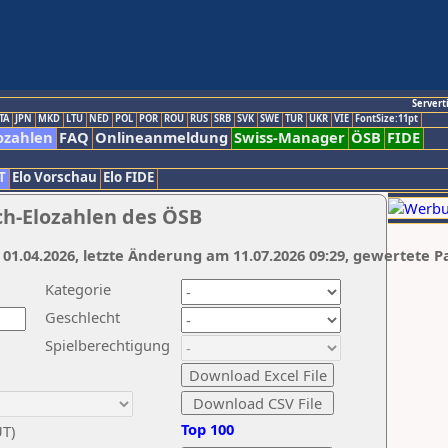
Servert
TA
JPN
MKD
LTU
NED
POL
POR
ROU
RUS
SRB
SVK
SWE
TUR
UKR
VIE
FontSize:11pt
ozahlen
FAQ
Onlineanmeldung
Swiss-Manager
ÖSB
FIDE
T
Elo Vorschau
Elo FIDE
ch-Elozahlen des ÖSB
 01.04.2026, letzte Änderung am 11.07.2026 09:29, gewertete P
Kategorie
Geschlecht
Spielberechtigung
Top 100
UT)