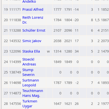
Andelko
19
111171
Prassl Alfred
1777
1791
-14
3
1
1852
Reith Lorenz
20
111838
1784
1804
-20
8
1,5
1867
Dr.
21
113288
Schüller Ernst
2107
2096
11
6
4
2151
22
143532
Simic Jakov
2038
2021
17
3
2
2073
23
122096
Staska Ella
w
1314
1280
34
5
2
1479
Stoeckl
24
114399
1849
1849
0
0
0
0
Andreas
Stump
25
138749
0
0
0
0
0
0
Severin
Surtmann
26
114698
1787
1789
-2
7
4
1893
Leopold
Teuchtmann
27
114873
0
0
0
0
0
0
Hans Mag.
Turkmen
28
147556
1647
1621
26
2
2
1977
Uygar