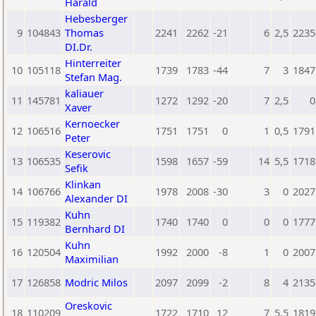
Harald
Hebesberger
9
104843
Thomas
2241
2262
-21
6
2,5
2235
DI.Dr.
Hinterreiter
10
105118
1739
1783
-44
7
3
1847
Stefan Mag.
kaliauer
11
145781
1272
1292
-20
7
2,5
0
Xaver
Kernoecker
12
106516
1751
1751
0
1
0,5
1791
Peter
Keserovic
13
106535
1598
1657
-59
14
5,5
1718
Sefik
Klinkan
14
106766
1978
2008
-30
3
0
2027
Alexander DI
Kuhn
15
119382
1740
1740
0
0
0
1777
Bernhard DI
Kuhn
16
120504
1992
2000
-8
1
0
2007
Maximilian
17
126858
Modric Milos
2097
2099
-2
8
4
2135
Oreskovic
18
110209
1722
1710
12
7
5,5
1819