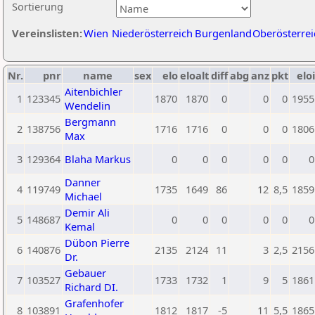
Sortierung
Vereinslisten:
Wien
Niederösterreich
Burgenland
Oberösterrei
Nr.
pnr
name
sex
elo
eloalt
diff
abg
anz
pkt
eloi
Aitenbichler
1
123345
1870
1870
0
0
0
1955
Wendelin
Bergmann
2
138756
1716
1716
0
0
0
1806
Max
3
129364
Blaha Markus
0
0
0
0
0
0
Danner
4
119749
1735
1649
86
12
8,5
1859
Michael
Demir Ali
5
148687
0
0
0
0
0
0
Kemal
Dübon Pierre
6
140876
2135
2124
11
3
2,5
2156
Dr.
Gebauer
7
103527
1733
1732
1
9
5
1861
Richard DI.
Grafenhofer
8
103891
1812
1817
-5
11
5,5
1865