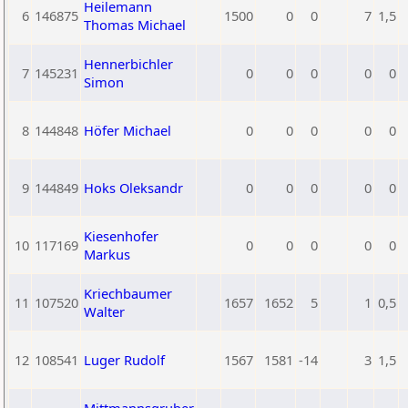
Heilemann
6
146875
1500
0
0
7
1,5
Thomas Michael
Hennerbichler
7
145231
0
0
0
0
0
Simon
8
144848
Höfer Michael
0
0
0
0
0
9
144849
Hoks Oleksandr
0
0
0
0
0
Kiesenhofer
10
117169
0
0
0
0
0
Markus
Kriechbaumer
11
107520
1657
1652
5
1
0,5
Walter
12
108541
Luger Rudolf
1567
1581
-14
3
1,5