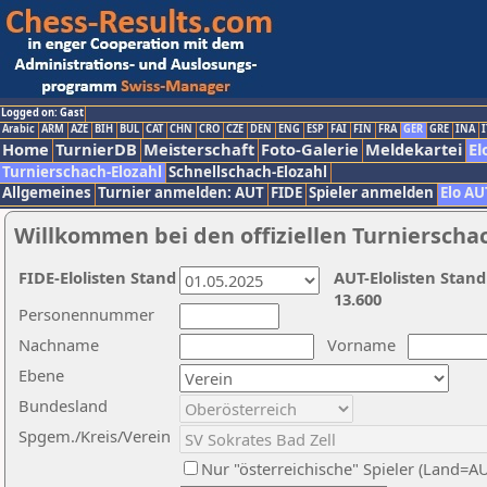
Logged on: Gast
Arabic
ARM
AZE
BIH
BUL
CAT
CHN
CRO
CZE
DEN
ENG
ESP
FAI
FIN
FRA
GER
GRE
INA
I
Home
TurnierDB
Meisterschaft
Foto-Galerie
Meldekartei
El
Turnierschach-Elozahl
Schnellschach-Elozahl
Allgemeines
Turnier anmelden: AUT
FIDE
Spieler anmelden
Elo AU
Willkommen bei den offiziellen Turnierscha
FIDE-Elolisten Stand
AUT-Elolisten Stand
13.600
Personennummer
Nachname
Vorname
Ebene
Bundesland
Spgem./Kreis/Verein
Nur "österreichische" Spieler (Land=A