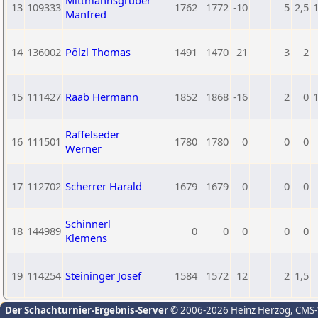
Mittmannsgruber
13
109333
1762
1772
-10
5
2,5
Manfred
14
136002
Pölzl Thomas
1491
1470
21
3
2
15
111427
Raab Hermann
1852
1868
-16
2
0
Raffelseder
16
111501
1780
1780
0
0
0
Werner
17
112702
Scherrer Harald
1679
1679
0
0
0
Schinnerl
18
144989
0
0
0
0
0
Klemens
19
114254
Steininger Josef
1584
1572
12
2
1,5
Der Schachturnier-Ergebnis-Server
© 2006-2026 Heinz Herzog
, CMS