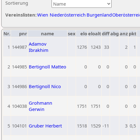
Sortierung
Vereinslisten:
Wien
Niederösterreich
Burgenland
Oberösterrei
Nr.
pnr
name
sex
elo
eloalt
diff
abg
anz
pkt
Adamov
1
144987
1276
1243
33
2
1
Ibrakhim
2
144985
Bertignoll Matteo
0
0
0
0
0
3
144986
Bertignoll Nico
0
0
0
0
0
Grohmann
4
104038
1751
1751
0
0
0
Gerwin
5
104101
Gruber Herbert
1518
1529
-11
3
0,5