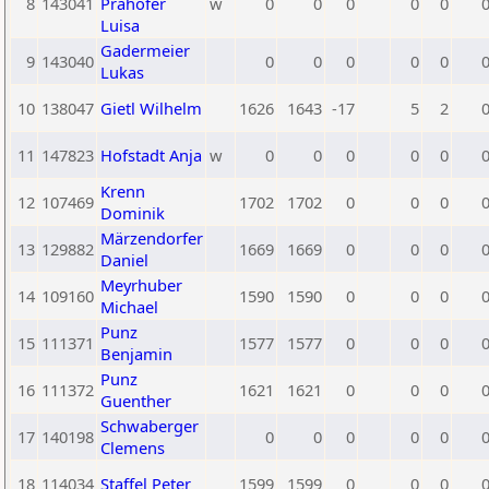
8
143041
Prähofer
w
0
0
0
0
0
Luisa
Gadermeier
9
143040
0
0
0
0
0
Lukas
10
138047
Gietl Wilhelm
1626
1643
-17
5
2
11
147823
Hofstadt Anja
w
0
0
0
0
0
Krenn
12
107469
1702
1702
0
0
0
Dominik
Märzendorfer
13
129882
1669
1669
0
0
0
Daniel
Meyrhuber
14
109160
1590
1590
0
0
0
Michael
Punz
15
111371
1577
1577
0
0
0
Benjamin
Punz
16
111372
1621
1621
0
0
0
Guenther
Schwaberger
17
140198
0
0
0
0
0
Clemens
18
114034
Staffel Peter
1599
1599
0
0
0