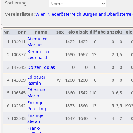
Sortierung
Vereinslisten:
Wien
Niederösterreich
Burgenland
Oberösterrei
Nr.
pnr
name
sex
elo
eloalt
diff
abg
anz
pkt
elo
Atzmüller
1
134911
1422
1422
0
0
0
Markus
Berndorfer
2
100877
1680
1667
13
2
1,5
Leonhard
3
147645
Dolzer Tobias
0
0
0
0
0
Edlbauer
4
143039
w
1200
1200
0
0
0
Jasmin
Edlbauer
5
136545
1660
1542
118
9
6,5
Mario
Enzinger
6
102542
1853
1866
-13
5
3,5
190
Peter Ing.
Enzinger
7
102543
1647
1640
7
4
2
Stefan
Frank-