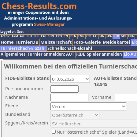
Logged on: Gast
Arabic
ARM
AZE
BIH
BUL
CAT
CHN
CRO
CZE
DEN
ENG
ESP
FAI
FIN
FRA
GER
GRE
INA
I
Home
TurnierDB
Meisterschaft
Foto-Galerie
Meldekartei
El
Turnierschach-Elozahl
Schnellschach-Elozahl
Allgemeines
Turnier anmelden: AUT
FIDE
Spieler anmelden
Elo AU
Willkommen bei den offiziellen Turnierscha
FIDE-Elolisten Stand
AUT-Elolisten Stand
13.945
Personennummer
Nachname
Vorname
Ebene
Bundesland
Spgem./Kreis/Verein
Nur "österreichische" Spieler (Land=A