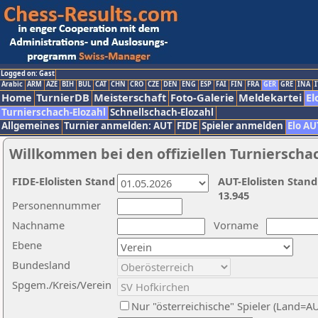
Logged on: Gast
Arabic
ARM
AZE
BIH
BUL
CAT
CHN
CRO
CZE
DEN
ENG
ESP
FAI
FIN
FRA
GER
GRE
INA
I
Home
TurnierDB
Meisterschaft
Foto-Galerie
Meldekartei
El
Turnierschach-Elozahl
Schnellschach-Elozahl
Allgemeines
Turnier anmelden: AUT
FIDE
Spieler anmelden
Elo AU
Willkommen bei den offiziellen Turnierscha
FIDE-Elolisten Stand
AUT-Elolisten Stand
13.945
Personennummer
Nachname
Vorname
Ebene
Bundesland
Spgem./Kreis/Verein
Nur "österreichische" Spieler (Land=A