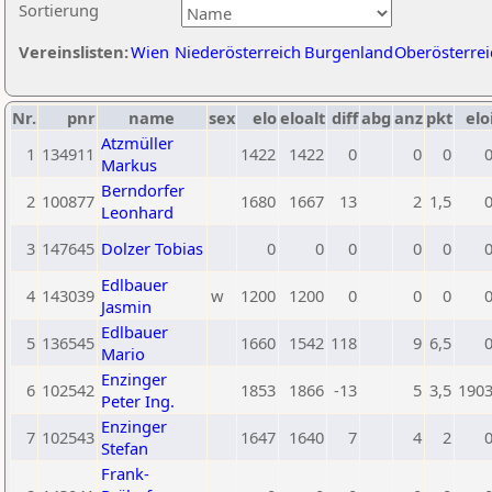
Sortierung
Vereinslisten:
Wien
Niederösterreich
Burgenland
Oberösterrei
Nr.
pnr
name
sex
elo
eloalt
diff
abg
anz
pkt
elo
Atzmüller
1
134911
1422
1422
0
0
0
Markus
Berndorfer
2
100877
1680
1667
13
2
1,5
Leonhard
3
147645
Dolzer Tobias
0
0
0
0
0
Edlbauer
4
143039
w
1200
1200
0
0
0
Jasmin
Edlbauer
5
136545
1660
1542
118
9
6,5
Mario
Enzinger
6
102542
1853
1866
-13
5
3,5
190
Peter Ing.
Enzinger
7
102543
1647
1640
7
4
2
Stefan
Frank-