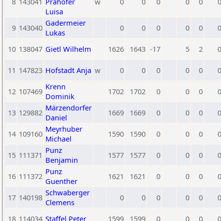
8
143041
Prähofer
w
0
0
0
0
0
Luisa
Gadermeier
9
143040
0
0
0
0
0
Lukas
10
138047
Gietl Wilhelm
1626
1643
-17
5
2
11
147823
Hofstadt Anja
w
0
0
0
0
0
Krenn
12
107469
1702
1702
0
0
0
Dominik
Märzendorfer
13
129882
1669
1669
0
0
0
Daniel
Meyrhuber
14
109160
1590
1590
0
0
0
Michael
Punz
15
111371
1577
1577
0
0
0
Benjamin
Punz
16
111372
1621
1621
0
0
0
Guenther
Schwaberger
17
140198
0
0
0
0
0
Clemens
18
114034
Staffel Peter
1599
1599
0
0
0