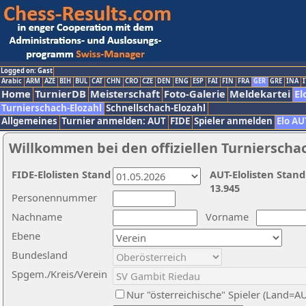
Logged on: Gast
Arabic
ARM
AZE
BIH
BUL
CAT
CHN
CRO
CZE
DEN
ENG
ESP
FAI
FIN
FRA
GER
GRE
INA
I
Home
TurnierDB
Meisterschaft
Foto-Galerie
Meldekartei
El
Turnierschach-Elozahl
Schnellschach-Elozahl
Allgemeines
Turnier anmelden: AUT
FIDE
Spieler anmelden
Elo AU
Willkommen bei den offiziellen Turnierscha
FIDE-Elolisten Stand
AUT-Elolisten Stand
13.945
Personennummer
Nachname
Vorname
Ebene
Bundesland
Spgem./Kreis/Verein
Nur "österreichische" Spieler (Land=A