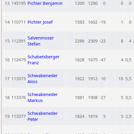
13
145195
Pichler Benjamin
1200
1200
0
0
0
14
110711
Pichler Josef
1583
1602
-19
1
0
Salvenmoser
15
112391
2286
2309
-23
8
4
Stefan
Schabetsberger
16
112479
1628
1675
-47
4
0,5
Franz
Schwabeneder
17
113373
1922
1912
10
10
5,5
Alois
Schwabeneder
18
113376
1881
1908
-27
5
0,5
Markus
Schwabeneder
19
113377
1824
1819
5
5
2,5
Peter