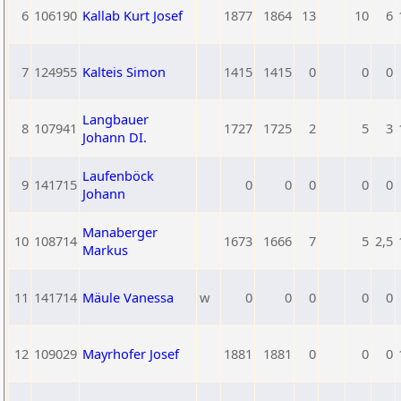
6
106190
Kallab Kurt Josef
1877
1864
13
10
6
7
124955
Kalteis Simon
1415
1415
0
0
0
Langbauer
8
107941
1727
1725
2
5
3
Johann DI.
Laufenböck
9
141715
0
0
0
0
0
Johann
Manaberger
10
108714
1673
1666
7
5
2,5
Markus
11
141714
Mäule Vanessa
w
0
0
0
0
0
12
109029
Mayrhofer Josef
1881
1881
0
0
0