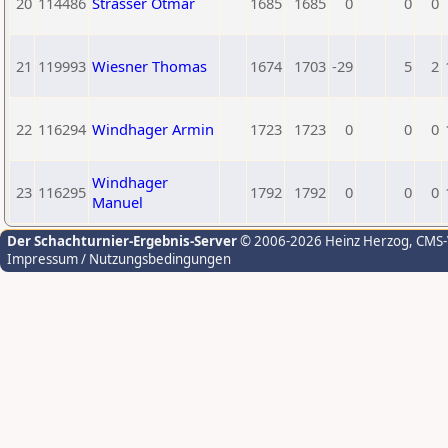
20
114486
Strasser Otmar
1685
1685
0
0
0
21
119993
Wiesner Thomas
1674
1703
-29
5
2
22
116294
Windhager Armin
1723
1723
0
0
0
Windhager
23
116295
1792
1792
0
0
0
Manuel
Der Schachturnier-Ergebnis-Server
© 2006-2026 Heinz Herzog
, CMS
Impressum / Nutzungsbedingungen