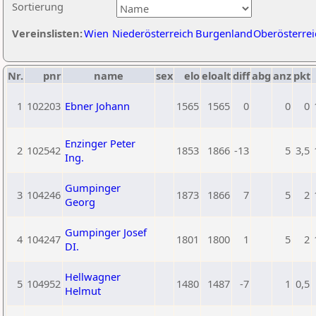
Sortierung
Vereinslisten:
Wien
Niederösterreich
Burgenland
Oberösterrei
Nr.
pnr
name
sex
elo
eloalt
diff
abg
anz
pkt
1
102203
Ebner Johann
1565
1565
0
0
0
Enzinger Peter
2
102542
1853
1866
-13
5
3,5
Ing.
Gumpinger
3
104246
1873
1866
7
5
2
Georg
Gumpinger Josef
4
104247
1801
1800
1
5
2
DI.
Hellwagner
5
104952
1480
1487
-7
1
0,5
Helmut