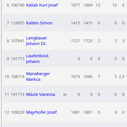
6
106190
Kallab Kurt Josef
1877
1864
13
10
6
7
124955
Kalteis Simon
1415
1415
0
0
0
Langbauer
8
107941
1727
1725
2
5
3
Johann DI.
Laufenböck
9
141715
0
0
0
0
0
Johann
Manaberger
10
108714
1673
1666
7
5
2,5
Markus
11
141714
Mäule Vanessa
w
0
0
0
0
0
12
109029
Mayrhofer Josef
1881
1881
0
0
0