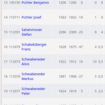
13
145195
Pichler Benjamin
1200
1200
0
0
0
14
110711
Pichler Josef
1583
1602
-19
1
0
Salvenmoser
15
112391
2286
2309
-23
8
4
Stefan
Schabetsberger
16
112479
1628
1675
-47
4
0,5
Franz
Schwabeneder
17
113373
1922
1912
10
10
5,5
Alois
Schwabeneder
18
113376
1881
1908
-27
5
0,5
Markus
Schwabeneder
19
113377
1824
1819
5
5
2,5
Peter