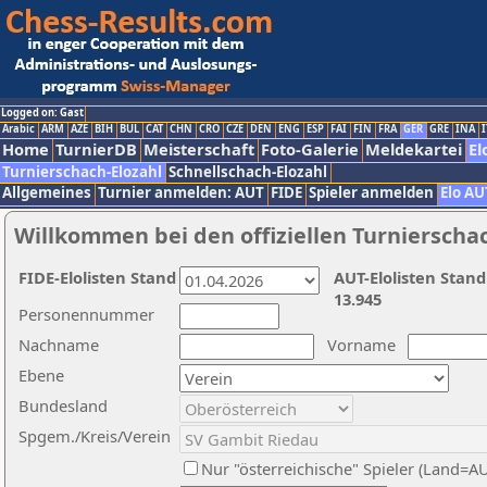
Logged on: Gast
Arabic
ARM
AZE
BIH
BUL
CAT
CHN
CRO
CZE
DEN
ENG
ESP
FAI
FIN
FRA
GER
GRE
INA
I
Home
TurnierDB
Meisterschaft
Foto-Galerie
Meldekartei
El
Turnierschach-Elozahl
Schnellschach-Elozahl
Allgemeines
Turnier anmelden: AUT
FIDE
Spieler anmelden
Elo AU
Willkommen bei den offiziellen Turnierscha
FIDE-Elolisten Stand
AUT-Elolisten Stand
13.945
Personennummer
Nachname
Vorname
Ebene
Bundesland
Spgem./Kreis/Verein
Nur "österreichische" Spieler (Land=A