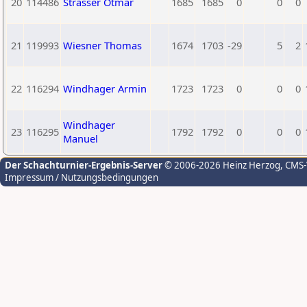
20
114486
Strasser Otmar
1685
1685
0
0
0
21
119993
Wiesner Thomas
1674
1703
-29
5
2
22
116294
Windhager Armin
1723
1723
0
0
0
Windhager
23
116295
1792
1792
0
0
0
Manuel
Der Schachturnier-Ergebnis-Server
© 2006-2026 Heinz Herzog
, CMS
Impressum / Nutzungsbedingungen