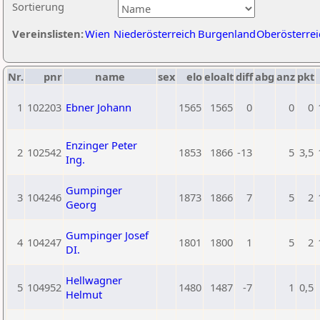
Sortierung
Vereinslisten:
Wien
Niederösterreich
Burgenland
Oberösterrei
Nr.
pnr
name
sex
elo
eloalt
diff
abg
anz
pkt
1
102203
Ebner Johann
1565
1565
0
0
0
Enzinger Peter
2
102542
1853
1866
-13
5
3,5
Ing.
Gumpinger
3
104246
1873
1866
7
5
2
Georg
Gumpinger Josef
4
104247
1801
1800
1
5
2
DI.
Hellwagner
5
104952
1480
1487
-7
1
0,5
Helmut