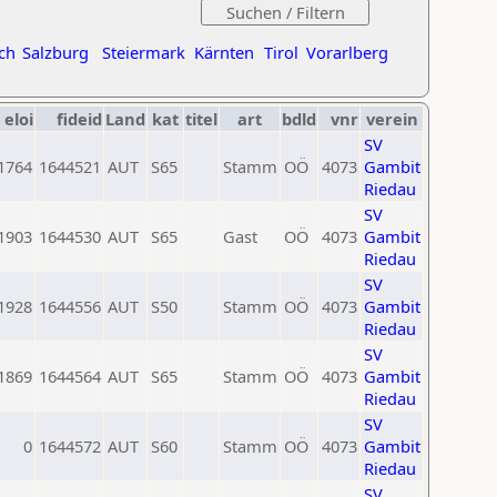
ch
Salzburg
Steiermark
Kärnten
Tirol
Vorarlberg
eloi
fideid
Land
kat
titel
art
bdld
vnr
verein
SV
1764
1644521
AUT
S65
Stamm
OÖ
4073
Gambit
Riedau
SV
1903
1644530
AUT
S65
Gast
OÖ
4073
Gambit
Riedau
SV
1928
1644556
AUT
S50
Stamm
OÖ
4073
Gambit
Riedau
SV
1869
1644564
AUT
S65
Stamm
OÖ
4073
Gambit
Riedau
SV
0
1644572
AUT
S60
Stamm
OÖ
4073
Gambit
Riedau
SV