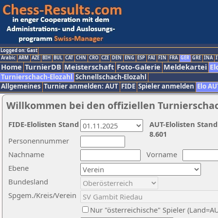
Logged on: Gast
Arabic
ARM
AZE
BIH
BUL
CAT
CHN
CRO
CZE
DEN
ENG
ESP
FAI
FIN
FRA
GER
GRE
INA
I
Home
TurnierDB
Meisterschaft
Foto-Galerie
Meldekartei
El
Turnierschach-Elozahl
Schnellschach-Elozahl
Allgemeines
Turnier anmelden: AUT
FIDE
Spieler anmelden
Elo AU
Willkommen bei den offiziellen Turnierscha
FIDE-Elolisten Stand
AUT-Elolisten Stand
8.601
Personennummer
Nachname
Vorname
Ebene
Bundesland
Spgem./Kreis/Verein
Nur "österreichische" Spieler (Land=A