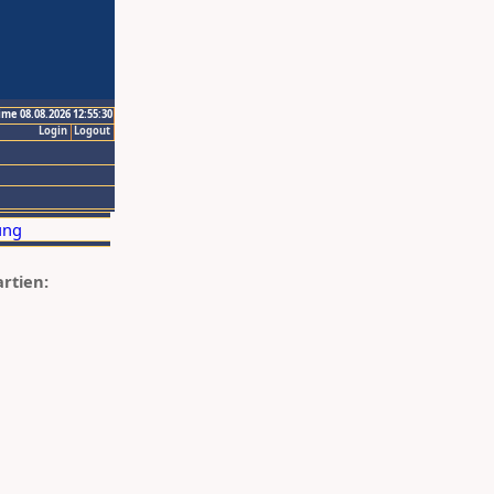
ime 08.08.2026 12:55:30
Login
Logout
artien: