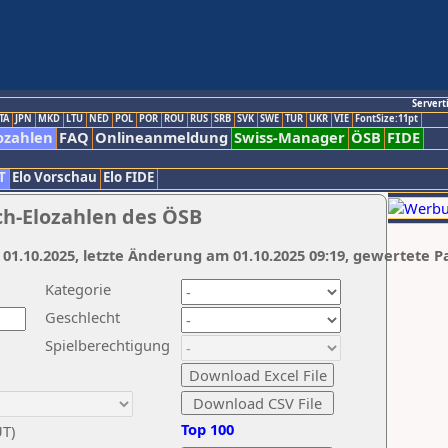
Servert
TA
JPN
MKD
LTU
NED
POL
POR
ROU
RUS
SRB
SVK
SWE
TUR
UKR
VIE
FontSize:11pt
ozahlen
FAQ
Onlineanmeldung
Swiss-Manager
ÖSB
FIDE
T
Elo Vorschau
Elo FIDE
ch-Elozahlen des ÖSB
 01.10.2025, letzte Änderung am 01.10.2025 09:19, gewertete P
Kategorie
Geschlecht
Spielberechtigung
Top 100
UT)