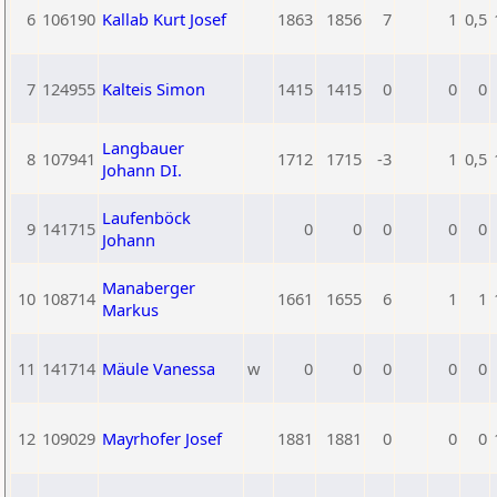
6
106190
Kallab Kurt Josef
1863
1856
7
1
0,5
7
124955
Kalteis Simon
1415
1415
0
0
0
Langbauer
8
107941
1712
1715
-3
1
0,5
Johann DI.
Laufenböck
9
141715
0
0
0
0
0
Johann
Manaberger
10
108714
1661
1655
6
1
1
Markus
11
141714
Mäule Vanessa
w
0
0
0
0
0
12
109029
Mayrhofer Josef
1881
1881
0
0
0