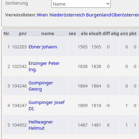
Sortierung
Vereinslisten:
Wien
Niederösterreich
Burgenland
Oberösterrei
Nr.
pnr
name
sex
elo
eloalt
diff
abg
anz
pkt
1
102203
Ebner Johann
1565
1565
0
0
0
Enzinger Peter
2
102542
1838
1838
0
0
0
Ing.
Gumpinger
3
104246
1864
1864
0
0
0
Georg
Gumpinger Josef
4
104247
1809
1818
-9
1
0
DI.
Hellwagner
5
104952
1487
1481
6
1
1
Helmut