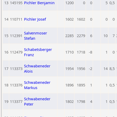
13
145195
Pichler Benjamin
1200
0
0
5
0,5
14
110711
Pichler Josef
1602
1602
0
0
0
Salvenmoser
15
112391
2285
2279
6
10
7
Stefan
Schabetsberger
16
112479
1710
1718
-8
1
0
Franz
Schwabeneder
17
113373
1954
1956
-2
14
8,5
Alois
Schwabeneder
18
113376
1896
1895
1
1
0,5
Markus
Schwabeneder
19
113377
1802
1798
4
1
0,5
Peter