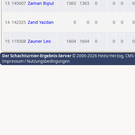
13
145607
Zaman Bipul
1363
1363
0
0
0
0
14
142325
Zand Yazdan
0
0
0
0
0
0
15
119308
Zauner Leo
1604
1604
0
0
0
0
Der Schachturnier-Ergebnis-Server
© 2006-2026 Heinz Herzog
, CMS
Impressum / Nutzungsbedingungen