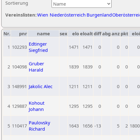
Sortierung
Vereinslisten:
Wien
Niederösterreich
Burgenland
Oberösterrei
Nr.
pnr
name
sex
elo
eloalt
diff
abg
anz
pkt
eloi
Edtinger
1
102293
1471
1471
0
0
0
0
Siegfried
Gruber
2
104098
1839
1839
0
0
0
0
Harald
3
148991
Jakolic Alec
1211
1211
0
0
0
0
Kohout
4
129887
1295
1295
0
0
0
0
Johann
Paulovsky
5
110417
1643
1656
-13
5
2
1800
Richard