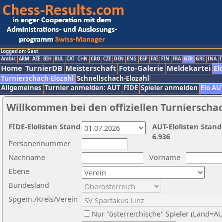
Logged on: Gast
Arabic
ARM
AZE
BIH
BUL
CAT
CHN
CRO
CZE
DEN
ENG
ESP
FAI
FIN
FRA
GER
GRE
INA
I
Home
TurnierDB
Meisterschaft
Foto-Galerie
Meldekartei
El
Turnierschach-Elozahl
Schnellschach-Elozahl
Allgemeines
Turnier anmelden: AUT
FIDE
Spieler anmelden
Elo AU
Willkommen bei den offiziellen Turnierscha
FIDE-Elolisten Stand
AUT-Elolisten Stand
6.936
Personennummer
Nachname
Vorname
Ebene
Bundesland
Spgem./Kreis/Verein
Nur "österreichische" Spieler (Land=A