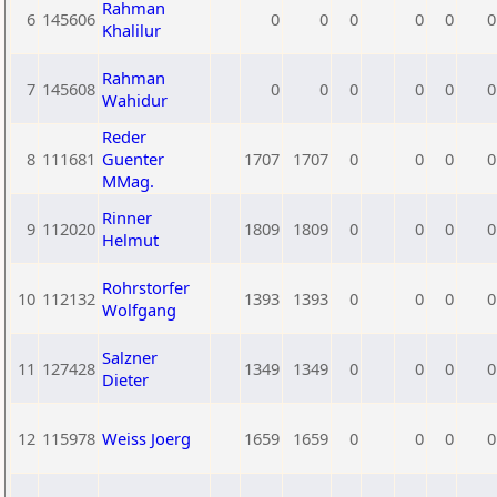
Rahman
6
145606
0
0
0
0
0
0
Khalilur
Rahman
7
145608
0
0
0
0
0
0
Wahidur
Reder
8
111681
Guenter
1707
1707
0
0
0
0
MMag.
Rinner
9
112020
1809
1809
0
0
0
0
Helmut
Rohrstorfer
10
112132
1393
1393
0
0
0
0
Wolfgang
Salzner
11
127428
1349
1349
0
0
0
0
Dieter
12
115978
Weiss Joerg
1659
1659
0
0
0
0