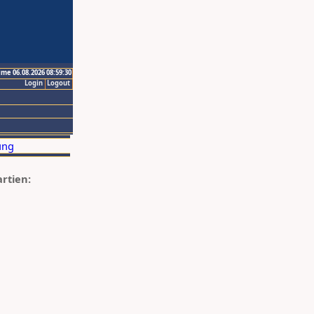
ime 06.08.2026 08:59:30
Login
Logout
artien: