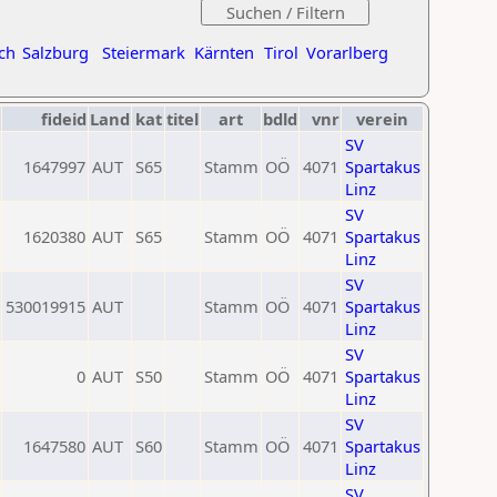
ch
Salzburg
Steiermark
Kärnten
Tirol
Vorarlberg
fideid
Land
kat
titel
art
bdld
vnr
verein
SV
1647997
AUT
S65
Stamm
OÖ
4071
Spartakus
Linz
SV
1620380
AUT
S65
Stamm
OÖ
4071
Spartakus
Linz
SV
530019915
AUT
Stamm
OÖ
4071
Spartakus
Linz
SV
0
AUT
S50
Stamm
OÖ
4071
Spartakus
Linz
SV
1647580
AUT
S60
Stamm
OÖ
4071
Spartakus
Linz
SV