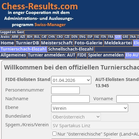
Logged on: Gast
Arabic
ARM
AZE
BIH
BUL
CAT
CHN
CRO
CZE
DEN
ENG
ESP
FAI
FIN
FRA
GER
GRE
INA
I
Home
TurnierDB
Meisterschaft
Foto-Galerie
Meldekartei
El
Turnierschach-Elozahl
Schnellschach-Elozahl
Allgemeines
Turnier anmelden: AUT
FIDE
Spieler anmelden
Elo AU
Willkommen bei den offiziellen Turnierscha
FIDE-Elolisten Stand
AUT-Elolisten Stand
13.945
Personennummer
Nachname
Vorname
Ebene
Bundesland
Spgem./Kreis/Verein
Nur "österreichische" Spieler (Land=A