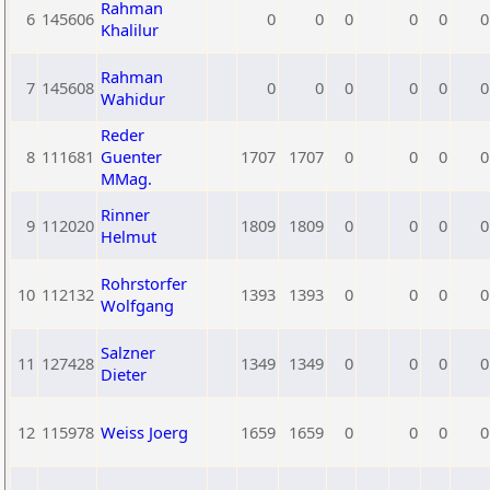
Rahman
6
145606
0
0
0
0
0
0
Khalilur
Rahman
7
145608
0
0
0
0
0
0
Wahidur
Reder
8
111681
Guenter
1707
1707
0
0
0
0
MMag.
Rinner
9
112020
1809
1809
0
0
0
0
Helmut
Rohrstorfer
10
112132
1393
1393
0
0
0
0
Wolfgang
Salzner
11
127428
1349
1349
0
0
0
0
Dieter
12
115978
Weiss Joerg
1659
1659
0
0
0
0