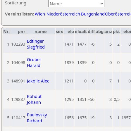
Sortierung
Vereinslisten:
Wien
Niederösterreich
Burgenland
Oberösterrei
Nr.
pnr
name
sex
elo
eloalt
diff
abg
anz
pkt
eloi
Edtinger
1
102293
1471
1477
-6
5
2
0
Siegfried
Gruber
2
104098
1839
1839
0
0
0
0
Harald
3
148991
Jakolic Alec
1211
0
0
7
1
0
Kohout
4
129887
1295
1351
-56
3
0,5
0
Johann
Paulovsky
5
110417
1656
1675
-19
3
1
1857
Richard