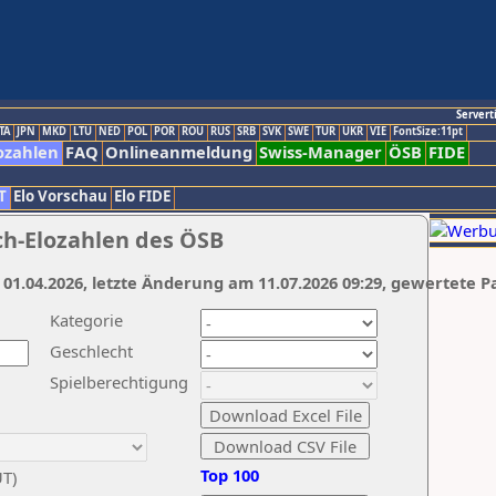
Servert
TA
JPN
MKD
LTU
NED
POL
POR
ROU
RUS
SRB
SVK
SWE
TUR
UKR
VIE
FontSize:11pt
ozahlen
FAQ
Onlineanmeldung
Swiss-Manager
ÖSB
FIDE
T
Elo Vorschau
Elo FIDE
ch-Elozahlen des ÖSB
 01.04.2026, letzte Änderung am 11.07.2026 09:29, gewertete P
Kategorie
Geschlecht
Spielberechtigung
Top 100
UT)