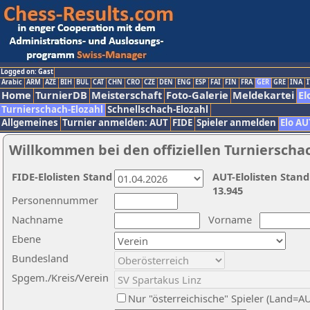
Logged on: Gast
Arabic
ARM
AZE
BIH
BUL
CAT
CHN
CRO
CZE
DEN
ENG
ESP
FAI
FIN
FRA
GER
GRE
INA
I
Home
TurnierDB
Meisterschaft
Foto-Galerie
Meldekartei
El
Turnierschach-Elozahl
Schnellschach-Elozahl
Allgemeines
Turnier anmelden: AUT
FIDE
Spieler anmelden
Elo AU
Willkommen bei den offiziellen Turnierscha
FIDE-Elolisten Stand
AUT-Elolisten Stand
13.945
Personennummer
Nachname
Vorname
Ebene
Bundesland
Spgem./Kreis/Verein
Nur "österreichische" Spieler (Land=A