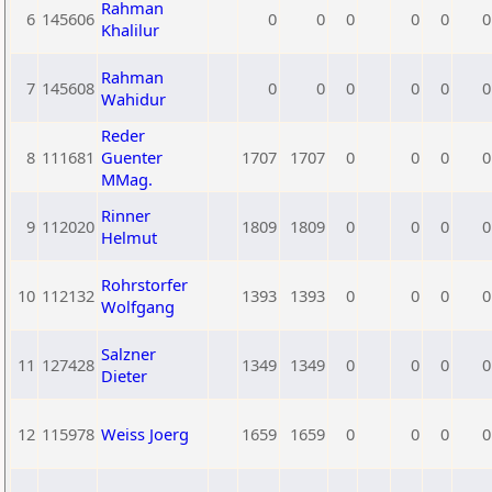
Rahman
6
145606
0
0
0
0
0
0
Khalilur
Rahman
7
145608
0
0
0
0
0
0
Wahidur
Reder
8
111681
Guenter
1707
1707
0
0
0
0
MMag.
Rinner
9
112020
1809
1809
0
0
0
0
Helmut
Rohrstorfer
10
112132
1393
1393
0
0
0
0
Wolfgang
Salzner
11
127428
1349
1349
0
0
0
0
Dieter
12
115978
Weiss Joerg
1659
1659
0
0
0
0