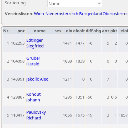
Sortierung
Vereinslisten:
Wien
Niederösterreich
Burgenland
Oberösterrei
Nr.
pnr
name
sex
elo
eloalt
diff
abg
anz
pkt
eloi
Edtinger
1
102293
1471
1477
-6
5
2
0
Siegfried
Gruber
2
104098
1839
1839
0
0
0
0
Harald
3
148991
Jakolic Alec
1211
0
0
7
1
0
Kohout
4
129887
1295
1351
-56
3
0,5
0
Johann
Paulovsky
5
110417
1656
1675
-19
3
1
1857
Richard