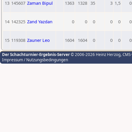
13
145607
Zaman Bipul
1363
1328
35
3
1,5
0
14
142325
Zand Yazdan
0
0
0
0
0
0
15
119308
Zauner Leo
1604
1604
0
0
0
0
Der Schachturnier-Ergebnis-Server
© 2006-2026 Heinz Herzog
, CMS
Impressum / Nutzungsbedingungen