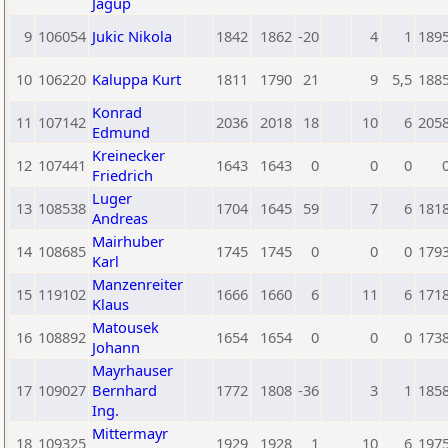
Jagup
9
106054
Jukic Nikola
1842
1862
-20
4
1
189
10
106220
Kaluppa Kurt
1811
1790
21
9
5,5
188
Konrad
11
107142
2036
2018
18
10
6
205
Edmund
Kreinecker
12
107441
1643
1643
0
0
0
Friedrich
Luger
13
108538
1704
1645
59
7
6
181
Andreas
Mairhuber
14
108685
1745
1745
0
0
0
179
Karl
Manzenreiter
15
119102
1666
1660
6
11
6
171
Klaus
Matousek
16
108892
1654
1654
0
0
0
173
Johann
Mayrhauser
17
109027
Bernhard
1772
1808
-36
3
1
185
Ing.
Mittermayr
18
109325
1929
1928
1
10
6
197