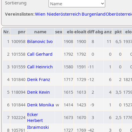
Sortierung
Vereinslisten:
Wien
Niederösterreich
Burgenland
Oberösterrei
Nr.
pnr
name
sex
elo
eloalt
diff
abg
anz
pkt
elo
1
100958
Bilanovic Ivo
1908
1900
8
11
6,5
193
2
101558
Call Gerhard
1792
1792
0
0
0
3
101559
Call Heinrich
1580
1591
-11
1
0
4
101840
Denk Franz
1717
1729
-12
6
2
182
5
118094
Denk Kevin
1615
1613
2
4
3,5
175
6
101844
Denk Monika
w
1414
1423
-9
1
0
152
Ecker
7
102224
1673
1670
3
6
2,5
177
Herbert
Ibraimoski
8
105761
1727
1769
-42
3
0