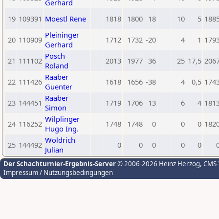
Gerhard
19
109391
Moestl Rene
1818
1800
18
10
5
188
Pleininger
20
110909
1712
1732
-20
4
1
179
Gerhard
Posch
21
111102
2013
1977
36
25
17,5
206
Roland
Raaber
22
111426
1618
1656
-38
4
0,5
174
Guenter
Raaber
23
144451
1719
1706
13
6
4
181
Simon
Wilplinger
24
116252
1748
1748
0
0
0
182
Hugo Ing.
Woldrich
25
144492
0
0
0
0
0
Julian
Der Schachturnier-Ergebnis-Server
© 2006-2026 Heinz Herzog
, CMS
Impressum / Nutzungsbedingungen