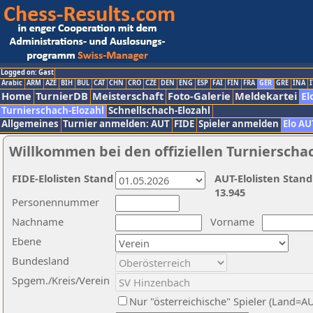
Logged on: Gast
Arabic
ARM
AZE
BIH
BUL
CAT
CHN
CRO
CZE
DEN
ENG
ESP
FAI
FIN
FRA
GER
GRE
INA
I
Home
TurnierDB
Meisterschaft
Foto-Galerie
Meldekartei
El
Turnierschach-Elozahl
Schnellschach-Elozahl
Allgemeines
Turnier anmelden: AUT
FIDE
Spieler anmelden
Elo AU
Willkommen bei den offiziellen Turnierscha
FIDE-Elolisten Stand
AUT-Elolisten Stand
13.945
Personennummer
Nachname
Vorname
Ebene
Bundesland
Spgem./Kreis/Verein
Nur "österreichische" Spieler (Land=A