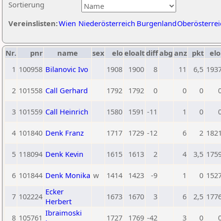
Sortierung
Vereinslisten:
Wien
Niederösterreich
Burgenland
Oberösterrei
Nr.
pnr
name
sex
elo
eloalt
diff
abg
anz
pkt
elo
1
100958
Bilanovic Ivo
1908
1900
8
11
6,5
193
2
101558
Call Gerhard
1792
1792
0
0
0
3
101559
Call Heinrich
1580
1591
-11
1
0
4
101840
Denk Franz
1717
1729
-12
6
2
182
5
118094
Denk Kevin
1615
1613
2
4
3,5
175
6
101844
Denk Monika
w
1414
1423
-9
1
0
152
Ecker
7
102224
1673
1670
3
6
2,5
177
Herbert
Ibraimoski
8
105761
1727
1769
-42
3
0