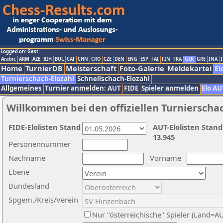
Logged on: Gast
Arabic
ARM
AZE
BIH
BUL
CAT
CHN
CRO
CZE
DEN
ENG
ESP
FAI
FIN
FRA
GER
GRE
INA
I
Home
TurnierDB
Meisterschaft
Foto-Galerie
Meldekartei
El
Turnierschach-Elozahl
Schnellschach-Elozahl
Allgemeines
Turnier anmelden: AUT
FIDE
Spieler anmelden
Elo AU
Willkommen bei den offiziellen Turnierscha
FIDE-Elolisten Stand
AUT-Elolisten Stand
13.945
Personennummer
Nachname
Vorname
Ebene
Bundesland
Spgem./Kreis/Verein
Nur "österreichische" Spieler (Land=A