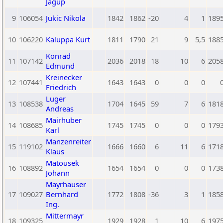
Jagup
9
106054
Jukic Nikola
1842
1862
-20
4
1
189
10
106220
Kaluppa Kurt
1811
1790
21
9
5,5
188
Konrad
11
107142
2036
2018
18
10
6
205
Edmund
Kreinecker
12
107441
1643
1643
0
0
0
Friedrich
Luger
13
108538
1704
1645
59
7
6
181
Andreas
Mairhuber
14
108685
1745
1745
0
0
0
179
Karl
Manzenreiter
15
119102
1666
1660
6
11
6
171
Klaus
Matousek
16
108892
1654
1654
0
0
0
173
Johann
Mayrhauser
17
109027
Bernhard
1772
1808
-36
3
1
185
Ing.
Mittermayr
18
109325
1929
1928
1
10
6
197