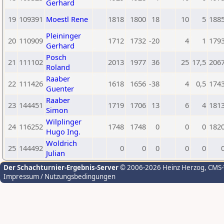
Gerhard
19
109391
Moestl Rene
1818
1800
18
10
5
188
Pleininger
20
110909
1712
1732
-20
4
1
179
Gerhard
Posch
21
111102
2013
1977
36
25
17,5
206
Roland
Raaber
22
111426
1618
1656
-38
4
0,5
174
Guenter
Raaber
23
144451
1719
1706
13
6
4
181
Simon
Wilplinger
24
116252
1748
1748
0
0
0
182
Hugo Ing.
Woldrich
25
144492
0
0
0
0
0
Julian
Der Schachturnier-Ergebnis-Server
© 2006-2026 Heinz Herzog
, CMS
Impressum / Nutzungsbedingungen