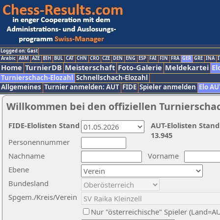
Logged on: Gast
Arabic
ARM
AZE
BIH
BUL
CAT
CHN
CRO
CZE
DEN
ENG
ESP
FAI
FIN
FRA
GER
GRE
INA
I
Home
TurnierDB
Meisterschaft
Foto-Galerie
Meldekartei
El
Turnierschach-Elozahl
Schnellschach-Elozahl
Allgemeines
Turnier anmelden: AUT
FIDE
Spieler anmelden
Elo AU
Willkommen bei den offiziellen Turnierscha
FIDE-Elolisten Stand
AUT-Elolisten Stand
13.945
Personennummer
Nachname
Vorname
Ebene
Bundesland
Spgem./Kreis/Verein
Nur "österreichische" Spieler (Land=A