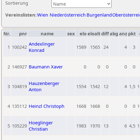
Sortierung
Vereinslisten:
Wien
Niederösterreich
Burgenland
Oberösterrei
Nr.
pnr
name
sex
elo
eloalt
diff
abg
anz
pkt
Andexlinger
1
100242
1589
1565
24
4
3
Konrad
2
146927
Baumann Xaver
0
0
0
0
0
Hauzenberger
3
104819
1554
1542
12
4
1,5
1
Anton
4
135112
Heinzl Christoph
1668
1668
0
0
0
1
Hoeglinger
5
105229
1983
1970
13
6
4,5
1
Christian