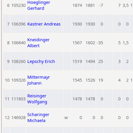
Hoeglinger
6
105230
1874
1881
-7
7
3,5
1
Gerhard
7
106396
Kastner Andreas
1930
1930
0
0
0
Kneidinger
8
106840
1567
1602
-35
5
1,5
Albert
9
108260
Lepschy Erich
1519
1494
25
3
2
Mittermayr
10
109326
1545
1526
19
4
2
1
Johann
Reisinger
11
111803
1478
1478
0
0
0
Wolfgang
Scharinger
12
146928
w
0
0
0
0
0
Michaela