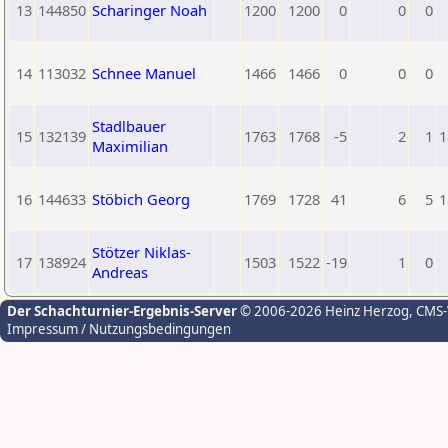
13
144850
Scharinger Noah
1200
1200
0
0
0
14
113032
Schnee Manuel
1466
1466
0
0
0
Stadlbauer
15
132139
1763
1768
-5
2
1
1
Maximilian
16
144633
Stöbich Georg
1769
1728
41
6
5
1
Stötzer Niklas-
17
138924
1503
1522
-19
1
0
Andreas
Der Schachturnier-Ergebnis-Server
© 2006-2026 Heinz Herzog
, CMS
Impressum / Nutzungsbedingungen