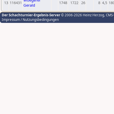
Woegerer
13
116431
1748
1722
26
8
4,5
18
Gerald
Der Schachturnier-Ergebnis-Server
© 2006-2026 Heinz Herzog
, CMS
Impressum / Nutzungsbedingungen