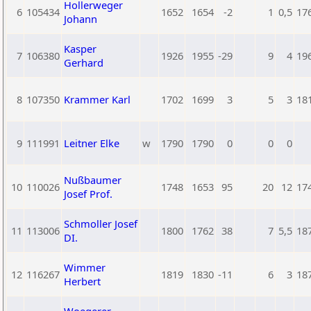
Hollerweger
6
105434
1652
1654
-2
1
0,5
17
Johann
Kasper
7
106380
1926
1955
-29
9
4
19
Gerhard
8
107350
Krammer Karl
1702
1699
3
5
3
18
9
111991
Leitner Elke
w
1790
1790
0
0
0
Nußbaumer
10
110026
1748
1653
95
20
12
17
Josef Prof.
Schmoller Josef
11
113006
1800
1762
38
7
5,5
18
DI.
Wimmer
12
116267
1819
1830
-11
6
3
18
Herbert