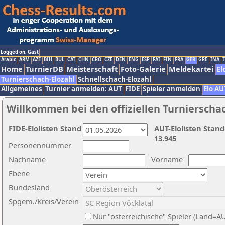
Logged on: Gast
Arabic
ARM
AZE
BIH
BUL
CAT
CHN
CRO
CZE
DEN
ENG
ESP
FAI
FIN
FRA
GER
GRE
INA
I
Home
TurnierDB
Meisterschaft
Foto-Galerie
Meldekartei
El
Turnierschach-Elozahl
Schnellschach-Elozahl
Allgemeines
Turnier anmelden: AUT
FIDE
Spieler anmelden
Elo AU
Willkommen bei den offiziellen Turnierscha
FIDE-Elolisten Stand
AUT-Elolisten Stand
13.945
Personennummer
Nachname
Vorname
Ebene
Bundesland
Spgem./Kreis/Verein
Nur "österreichische" Spieler (Land=A