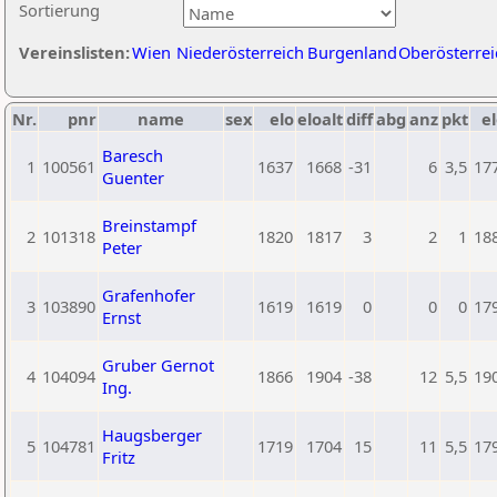
Sortierung
Vereinslisten:
Wien
Niederösterreich
Burgenland
Oberösterrei
Nr.
pnr
name
sex
elo
eloalt
diff
abg
anz
pkt
el
Baresch
1
100561
1637
1668
-31
6
3,5
17
Guenter
Breinstampf
2
101318
1820
1817
3
2
1
18
Peter
Grafenhofer
3
103890
1619
1619
0
0
0
17
Ernst
Gruber Gernot
4
104094
1866
1904
-38
12
5,5
19
Ing.
Haugsberger
5
104781
1719
1704
15
11
5,5
17
Fritz