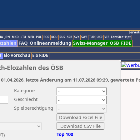
Servert
TA
JPN
MKD
LTU
NED
POL
POR
ROU
RUS
SRB
SVK
SWE
TUR
UKR
VIE
FontSize:11pt
ozahlen
FAQ
Onlineanmeldung
Swiss-Manager
ÖSB
FIDE
T
Elo Vorschau
Elo FIDE
ch-Elozahlen des ÖSB
 01.04.2026, letzte Änderung am 11.07.2026 09:29, gewertete P
Kategorie
Geschlecht
Spielberechtigung
Top 100
UT)