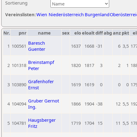
Sortierung
Vereinslisten:
Wien
Niederösterreich
Burgenland
Oberösterrei
Nr.
pnr
name
sex
elo
eloalt
diff
abg
anz
pkt
el
Baresch
1
100561
1637
1668
-31
6
3,5
17
Guenter
Breinstampf
2
101318
1820
1817
3
2
1
18
Peter
Grafenhofer
3
103890
1619
1619
0
0
0
17
Ernst
Gruber Gernot
4
104094
1866
1904
-38
12
5,5
19
Ing.
Haugsberger
5
104781
1719
1704
15
11
5,5
17
Fritz