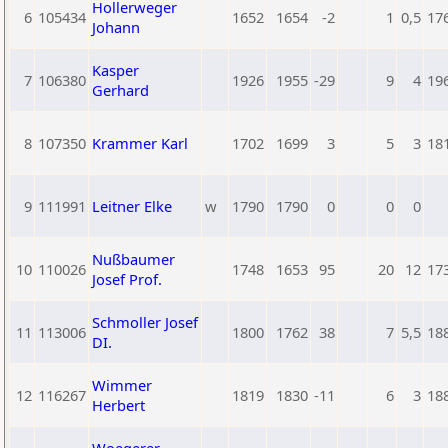
Hollerweger
6
105434
1652
1654
-2
1
0,5
17
Johann
Kasper
7
106380
1926
1955
-29
9
4
19
Gerhard
8
107350
Krammer Karl
1702
1699
3
5
3
18
9
111991
Leitner Elke
w
1790
1790
0
0
0
Nußbaumer
10
110026
1748
1653
95
20
12
17
Josef Prof.
Schmoller Josef
11
113006
1800
1762
38
7
5,5
18
DI.
Wimmer
12
116267
1819
1830
-11
6
3
18
Herbert