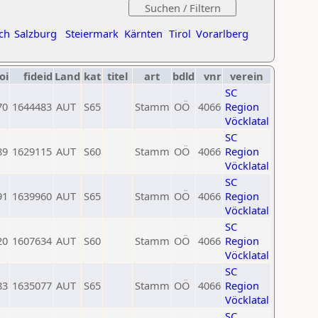
ch
Salzburg
Steiermark
Kärnten
Tirol
Vorarlberg
oi
fideid
Land
kat
titel
art
bdld
vnr
verein
SC
70
1644483
AUT
S65
Stamm
OÖ
4066
Region
Vöcklatal
SC
89
1629115
AUT
S60
Stamm
OÖ
4066
Region
Vöcklatal
SC
91
1639960
AUT
S65
Stamm
OÖ
4066
Region
Vöcklatal
SC
20
1607634
AUT
S60
Stamm
OÖ
4066
Region
Vöcklatal
SC
83
1635077
AUT
S65
Stamm
OÖ
4066
Region
Vöcklatal
SC