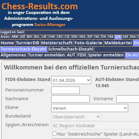
Logged on: Gast
Arabic
ARM
AZE
BIH
BUL
CAT
CHN
CRO
CZE
DEN
ENG
ESP
FAI
FIN
FRA
GER
GRE
INA
I
Home
TurnierDB
Meisterschaft
Foto-Galerie
Meldekartei
El
Turnierschach-Elozahl
Schnellschach-Elozahl
Allgemeines
Turnier anmelden: AUT
FIDE
Spieler anmelden
Elo AU
Willkommen bei den offiziellen Turnierscha
FIDE-Elolisten Stand
AUT-Elolisten Stand
13.945
Personennummer
Nachname
Vorname
Ebene
Bundesland
Spgem./Kreis/Verein
Nur "österreichische" Spieler (Land=A