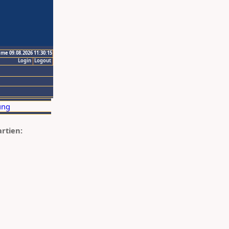
ime 09.08.2026 11:30:15
Login
Logout
artien: