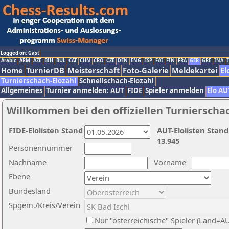
Logged on: Gast
Arabic
ARM
AZE
BIH
BUL
CAT
CHN
CRO
CZE
DEN
ENG
ESP
FAI
FIN
FRA
GER
GRE
INA
I
Home
TurnierDB
Meisterschaft
Foto-Galerie
Meldekartei
El
Turnierschach-Elozahl
Schnellschach-Elozahl
Allgemeines
Turnier anmelden: AUT
FIDE
Spieler anmelden
Elo AU
Willkommen bei den offiziellen Turnierscha
FIDE-Elolisten Stand
AUT-Elolisten Stand
13.945
Personennummer
Nachname
Vorname
Ebene
Bundesland
Spgem./Kreis/Verein
Nur "österreichische" Spieler (Land=A