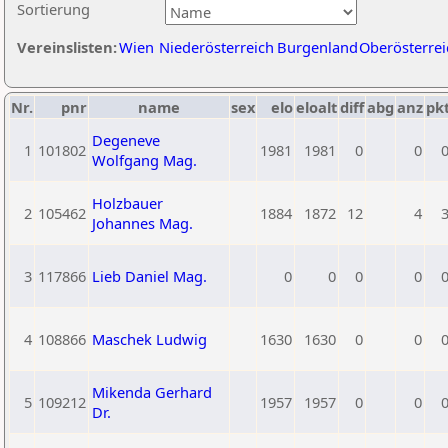
Sortierung
Vereinslisten:
Wien
Niederösterreich
Burgenland
Oberösterrei
Nr.
pnr
name
sex
elo
eloalt
diff
abg
anz
pk
Degeneve
1
101802
1981
1981
0
0
Wolfgang Mag.
Holzbauer
2
105462
1884
1872
12
4
Johannes Mag.
3
117866
Lieb Daniel Mag.
0
0
0
0
4
108866
Maschek Ludwig
1630
1630
0
0
Mikenda Gerhard
5
109212
1957
1957
0
0
Dr.