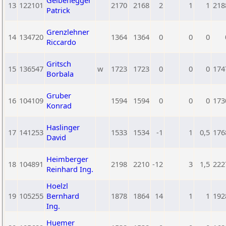
Gelbenegger
13
122101
2170
2168
2
1
1
218
Patrick
Grenzlehner
14
134720
1364
1364
0
0
0
Riccardo
Gritsch
15
136547
w
1723
1723
0
0
0
174
Borbala
Gruber
16
104109
1594
1594
0
0
0
173
Konrad
Haslinger
17
141253
1533
1534
-1
1
0,5
176
David
Heimberger
18
104891
2198
2210
-12
3
1,5
222
Reinhard Ing.
Hoelzl
19
105255
Bernhard
1878
1864
14
1
1
192
Ing.
Huemer