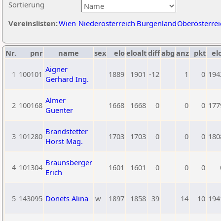
Sortierung
Vereinslisten:
Wien
Niederösterreich
Burgenland
Oberösterrei
Nr.
pnr
name
sex
elo
eloalt
diff
abg
anz
pkt
el
Aigner
1
100101
1889
1901
-12
1
0
194
Gerhard Ing.
Almer
2
100168
1668
1668
0
0
0
177
Guenter
Brandstetter
3
101280
1703
1703
0
0
0
180
Horst Mag.
Braunsberger
4
101304
1601
1601
0
0
0
Erich
5
143095
Donets Alina
w
1897
1858
39
14
10
194