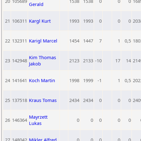
20
105689
1538
1538
0
0
0
168
Gerald
21
106311
Kargl Kurt
1993
1993
0
0
0
203
22
132311
Karigl Marcel
1454
1447
7
1
0,5
180
Kim Thomas
23
142948
2123
2133
-10
17
14
214
Jakob
24
141641
Koch Martin
1998
1999
-1
1
0,5
202
25
137518
Kraus Tomas
2434
2434
0
0
0
240
Mayrzett
26
146364
0
0
0
0
0
Lukas
27
148042
Mikler Alfred
0
0
0
0
0