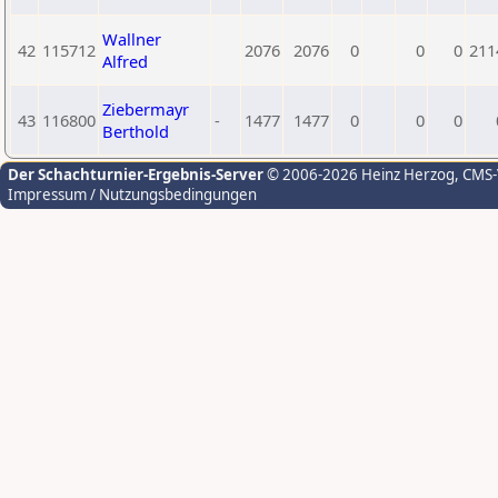
Wallner
42
115712
2076
2076
0
0
0
211
Alfred
Ziebermayr
43
116800
-
1477
1477
0
0
0
Berthold
Der Schachturnier-Ergebnis-Server
© 2006-2026 Heinz Herzog
, CMS
Impressum / Nutzungsbedingungen