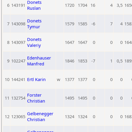
Donets
6
143191
1720
1704
16
4
3,5
165
Ruslan
Donets
7
143098
1579
1585
-6
7
4
158
Tymur
Donets
8
143097
1647
1647
0
0
0
164
Valeriy
Edenhauser
9
102247
1846
1853
-7
1
0,5
189
Manfred
10
144241
Ertl Karin
w
1377
1377
0
0
0
Forster
11
132754
1495
1495
0
0
0
Christian
Gelbenegger
12
123065
1324
1324
0
0
0
168
Christian