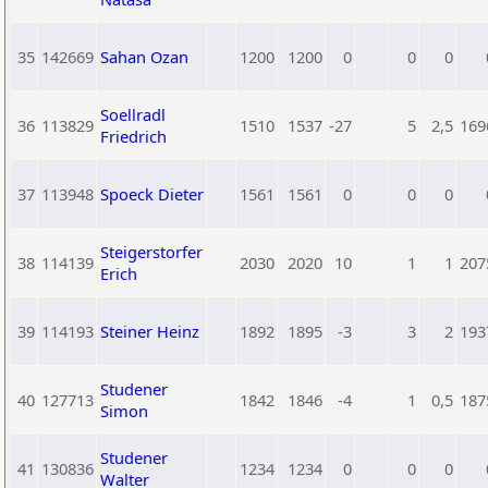
35
142669
Sahan Ozan
1200
1200
0
0
0
Soellradl
36
113829
1510
1537
-27
5
2,5
169
Friedrich
37
113948
Spoeck Dieter
1561
1561
0
0
0
Steigerstorfer
38
114139
2030
2020
10
1
1
207
Erich
39
114193
Steiner Heinz
1892
1895
-3
3
2
193
Studener
40
127713
1842
1846
-4
1
0,5
187
Simon
Studener
41
130836
1234
1234
0
0
0
Walter