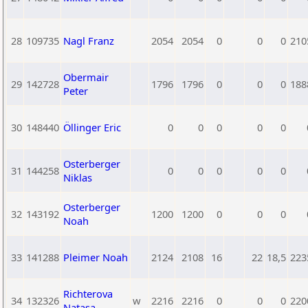
28
109735
Nagl Franz
2054
2054
0
0
0
210
Obermair
29
142728
1796
1796
0
0
0
188
Peter
30
148440
Öllinger Eric
0
0
0
0
0
Osterberger
31
144258
0
0
0
0
0
Niklas
Osterberger
32
143192
1200
1200
0
0
0
Noah
33
141288
Pleimer Noah
2124
2108
16
22
18,5
223
Richterova
34
132326
w
2216
2216
0
0
0
220
Natasa