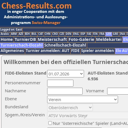
Logged on: Gast
Arabic
ARM
AZE
BIH
BUL
CAT
CHN
CRO
CZE
DEN
ENG
ESP
FAI
FIN
FRA
GER
GRE
INA
I
Home
TurnierDB
Meisterschaft
Foto-Galerie
Meldekartei
El
Turnierschach-Elozahl
Schnellschach-Elozahl
Allgemeines
Turnier anmelden: AUT
FIDE
Spieler anmelden
Elo AU
Willkommen bei den offiziellen Turnierscha
FIDE-Elolisten Stand
AUT-Elolisten Stand
6.936
Personennummer
Nachname
Vorname
Ebene
Bundesland
Spgem./Kreis/Verein
Nur "österreichische" Spieler (Land=A