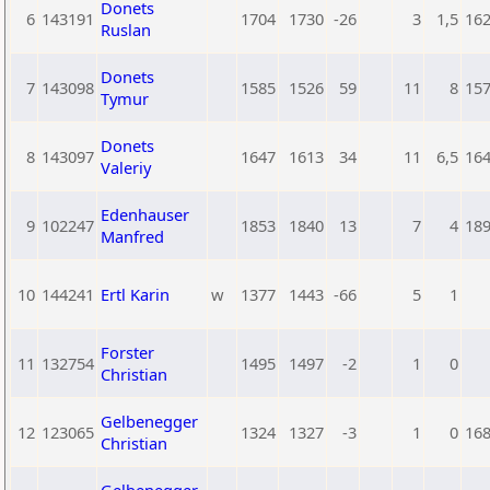
Donets
6
143191
1704
1730
-26
3
1,5
16
Ruslan
Donets
7
143098
1585
1526
59
11
8
15
Tymur
Donets
8
143097
1647
1613
34
11
6,5
16
Valeriy
Edenhauser
9
102247
1853
1840
13
7
4
18
Manfred
10
144241
Ertl Karin
w
1377
1443
-66
5
1
Forster
11
132754
1495
1497
-2
1
0
Christian
Gelbenegger
12
123065
1324
1327
-3
1
0
16
Christian