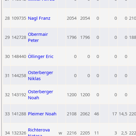
28
109735
Nagl Franz
2054
2054
0
0
0
21
Obermair
29
142728
1796
1796
0
0
0
18
Peter
30
148440
Öllinger Eric
0
0
0
0
0
Osterberger
31
144258
0
0
0
0
0
Niklas
Osterberger
32
143192
1200
1200
0
0
0
Noah
33
141288
Pleimer Noah
2108
2062
46
17
14,5
22
Richterova
34
132326
w
2216
2205
11
3
2,5
22
Natasa