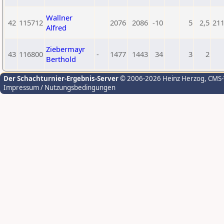
Wallner
42
115712
2076
2086
-10
5
2,5
21
Alfred
Ziebermayr
43
116800
-
1477
1443
34
3
2
Berthold
Der Schachturnier-Ergebnis-Server
© 2006-2026 Heinz Herzog
, CMS
Impressum / Nutzungsbedingungen