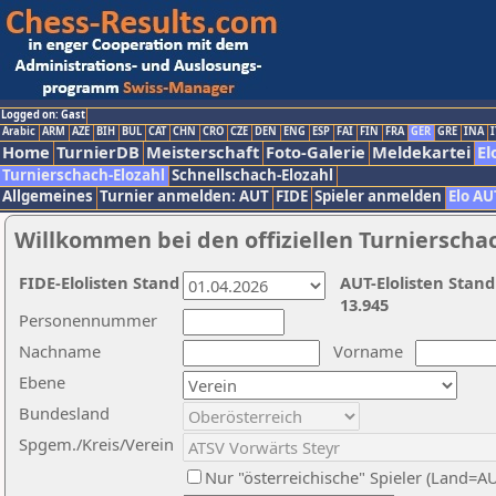
Logged on: Gast
Arabic
ARM
AZE
BIH
BUL
CAT
CHN
CRO
CZE
DEN
ENG
ESP
FAI
FIN
FRA
GER
GRE
INA
I
Home
TurnierDB
Meisterschaft
Foto-Galerie
Meldekartei
El
Turnierschach-Elozahl
Schnellschach-Elozahl
Allgemeines
Turnier anmelden: AUT
FIDE
Spieler anmelden
Elo AU
Willkommen bei den offiziellen Turnierscha
FIDE-Elolisten Stand
AUT-Elolisten Stand
13.945
Personennummer
Nachname
Vorname
Ebene
Bundesland
Spgem./Kreis/Verein
Nur "österreichische" Spieler (Land=A