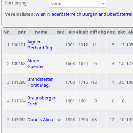
Sortierung
Vereinslisten:
Wien
Niederösterreich
Burgenland
Oberösterrei
Nr.
pnr
name
sex
elo
eloalt
diff
abg
anz
pkt
el
Aigner
1
100101
1901
1912
-11
5
3
19
Gerhard Ing.
Almer
2
100168
1668
1674
-6
4
1,5
17
Guenter
Brandstetter
3
101280
1703
1715
-12
1
0,5
18
Horst Mag.
Braunsberger
4
101304
1601
1601
0
0
0
Erich
5
143095
Donets Alina
w
1858
1795
63
12
10
19