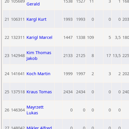
20
105689
1538
1527
11
3
1
16
Gerald
21
106311
Kargl Kurt
1993
1993
0
0
0
20
22
132311
Karigl Marcel
1447
1338
109
5
3,5
18
Kim Thomas
23
142948
2133
2125
8
17
13,5
22
Jakob
24
141641
Koch Martin
1999
1997
2
3
2
20
25
137518
Kraus Tomas
2434
2434
0
0
0
24
Mayrzett
26
146364
0
0
0
0
0
Lukas
27
148042
Mikler Alfred
0
0
0
0
0