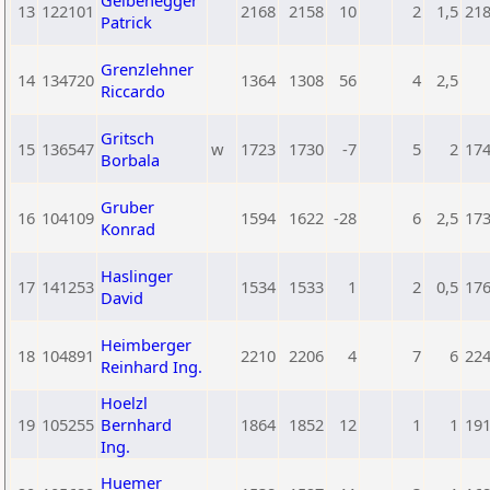
Gelbenegger
13
122101
2168
2158
10
2
1,5
21
Patrick
Grenzlehner
14
134720
1364
1308
56
4
2,5
Riccardo
Gritsch
15
136547
w
1723
1730
-7
5
2
17
Borbala
Gruber
16
104109
1594
1622
-28
6
2,5
17
Konrad
Haslinger
17
141253
1534
1533
1
2
0,5
17
David
Heimberger
18
104891
2210
2206
4
7
6
22
Reinhard Ing.
Hoelzl
19
105255
Bernhard
1864
1852
12
1
1
19
Ing.
Huemer