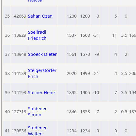
35
142669
Sahan Ozan
1200
1200
0
5
0
Soellradl
36
113829
1537
1568
-31
11
3,5
16
Friedrich
37
113948
Spoeck Dieter
1561
1570
-9
4
2
Steigerstorfer
38
114139
2020
1999
21
4
3,5
20
Erich
39
114193
Steiner Heinz
1895
1905
-10
7
3,5
19
Studener
40
127713
1846
1853
-7
2
0,5
18
Simon
Studener
41
130836
1234
1234
0
0
0
Walter