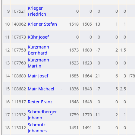
Krieger
9
107521
0
0
0
0
0
Friedrich
10
140062
Kriener Stefan
1518
1505
13
1
1
11
107673
Kühr Josef
0
0
0
0
0
Kurzmann
12
107758
1673
1680
-7
2
1,5
Bernhard
Kurzmann
13
107760
1623
1623
0
0
0
Martin
14
108680
Mair Josef
1685
1664
21
6
3
178
15
108682
Mair Michael
-
1836
1843
-7
5
2,5
16
111817
Reiter Franz
1648
1648
0
0
0
Schmidberger
17
112932
1759
1770
-11
2
1
Johann
Schmutz
18
113012
1491
1491
0
0
0
Johannes