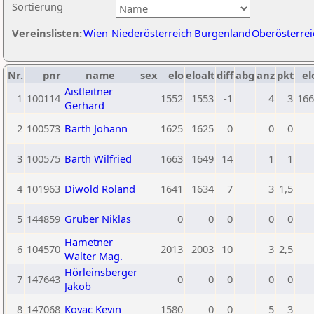
Sortierung
Vereinslisten:
Wien
Niederösterreich
Burgenland
Oberösterrei
Nr.
pnr
name
sex
elo
eloalt
diff
abg
anz
pkt
el
Aistleitner
1
100114
1552
1553
-1
4
3
166
Gerhard
2
100573
Barth Johann
1625
1625
0
0
0
3
100575
Barth Wilfried
1663
1649
14
1
1
4
101963
Diwold Roland
1641
1634
7
3
1,5
5
144859
Gruber Niklas
0
0
0
0
0
Hametner
6
104570
2013
2003
10
3
2,5
Walter Mag.
Hörleinsberger
7
147643
0
0
0
0
0
Jakob
8
147068
Kovac Kevin
1580
0
0
5
3