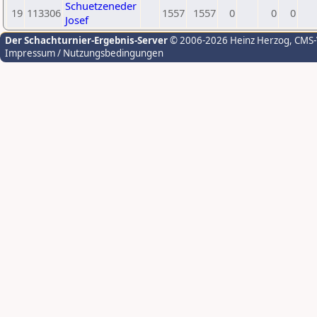
Schuetzeneder
19
113306
1557
1557
0
0
0
Josef
Der Schachturnier-Ergebnis-Server
© 2006-2026 Heinz Herzog
, CMS
Impressum / Nutzungsbedingungen