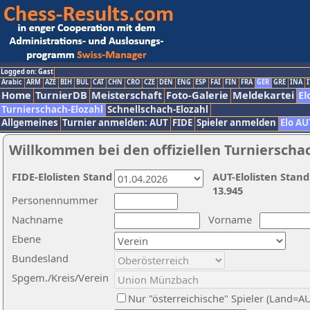
Logged on: Gast
Arabic
ARM
AZE
BIH
BUL
CAT
CHN
CRO
CZE
DEN
ENG
ESP
FAI
FIN
FRA
GER
GRE
INA
I
Home
TurnierDB
Meisterschaft
Foto-Galerie
Meldekartei
El
Turnierschach-Elozahl
Schnellschach-Elozahl
Allgemeines
Turnier anmelden: AUT
FIDE
Spieler anmelden
Elo AU
Willkommen bei den offiziellen Turnierscha
FIDE-Elolisten Stand
AUT-Elolisten Stand
13.945
Personennummer
Nachname
Vorname
Ebene
Bundesland
Spgem./Kreis/Verein
Nur "österreichische" Spieler (Land=A