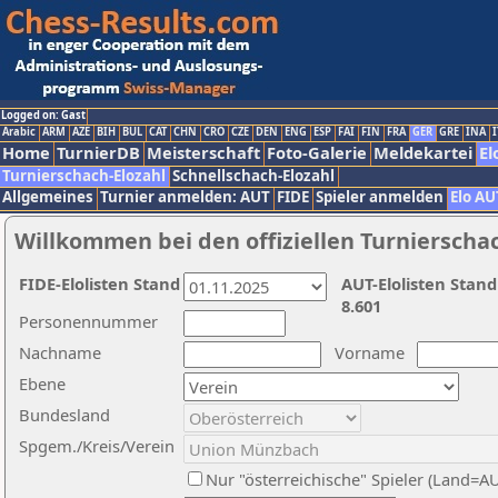
Logged on: Gast
Arabic
ARM
AZE
BIH
BUL
CAT
CHN
CRO
CZE
DEN
ENG
ESP
FAI
FIN
FRA
GER
GRE
INA
I
Home
TurnierDB
Meisterschaft
Foto-Galerie
Meldekartei
El
Turnierschach-Elozahl
Schnellschach-Elozahl
Allgemeines
Turnier anmelden: AUT
FIDE
Spieler anmelden
Elo AU
Willkommen bei den offiziellen Turnierscha
FIDE-Elolisten Stand
AUT-Elolisten Stand
8.601
Personennummer
Nachname
Vorname
Ebene
Bundesland
Spgem./Kreis/Verein
Nur "österreichische" Spieler (Land=A