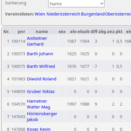
Sortierung
Vereinslisten:
Wien
Niederösterreich
Burgenland
Oberösterrei
Nr.
pnr
name
sex
elo
eloalt
diff
abg
anz
pkt
el
Aistleitner
1
100114
1567
1564
3
1
0,5
168
Gerhard
2
100573
Barth Johann
1625
1625
0
0
0
3
100575
Barth Wilfried
1670
1677
-7
1
0,5
4
101963
Diwold Roland
1621
1621
0
0
0
5
144859
Gruber Niklas
0
0
0
0
0
Hametner
6
104570
1997
1988
9
2
2
Walter Mag.
Hörleinsberger
7
147643
0
0
0
0
0
Jakob
8
147068
Kovac Kevin
0
0
0
0
0