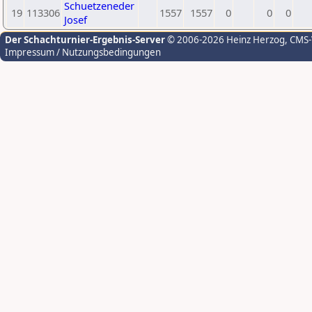
Schuetzeneder
19
113306
1557
1557
0
0
0
Josef
Der Schachturnier-Ergebnis-Server
© 2006-2026 Heinz Herzog
, CMS
Impressum / Nutzungsbedingungen