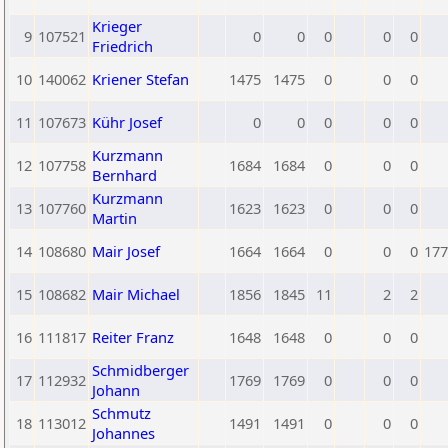
Krieger
9
107521
0
0
0
0
0
Friedrich
10
140062
Kriener Stefan
1475
1475
0
0
0
11
107673
Kühr Josef
0
0
0
0
0
Kurzmann
12
107758
1684
1684
0
0
0
Bernhard
Kurzmann
13
107760
1623
1623
0
0
0
Martin
14
108680
Mair Josef
1664
1664
0
0
0
177
15
108682
Mair Michael
1856
1845
11
2
2
16
111817
Reiter Franz
1648
1648
0
0
0
Schmidberger
17
112932
1769
1769
0
0
0
Johann
Schmutz
18
113012
1491
1491
0
0
0
Johannes