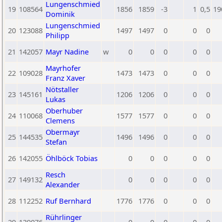
Lungenschmied
19
108564
1856
1859
-3
1
0,5
19
Dominik
Lungenschmied
20
123088
1497
1497
0
0
0
Philipp
21
142057
Mayr Nadine
w
0
0
0
0
0
Mayrhofer
22
109028
1473
1473
0
0
0
Franz Xaver
Nötstaller
23
145161
1206
1206
0
0
0
Lukas
Oberhuber
24
110068
1577
1577
0
0
0
Clemens
Obermayr
25
144535
1496
1496
0
0
0
Stefan
26
142055
Öhlböck Tobias
0
0
0
0
0
Resch
27
149132
0
0
0
0
0
Alexander
28
112252
Ruf Bernhard
1776
1776
0
0
0
Rührlinger