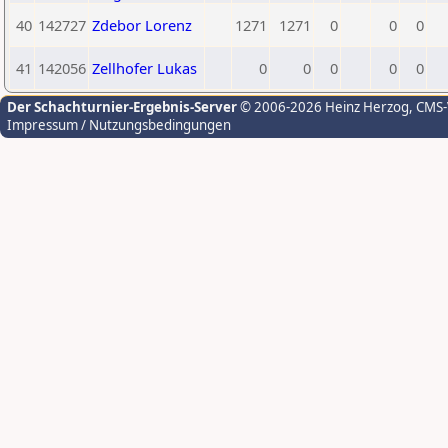
40
142727
Zdebor Lorenz
1271
1271
0
0
0
41
142056
Zellhofer Lukas
0
0
0
0
0
Der Schachturnier-Ergebnis-Server
© 2006-2026 Heinz Herzog
, CMS
Impressum / Nutzungsbedingungen