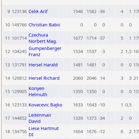
9
123136
Celik Arif
1546
1582
-36
4
1
17
10
149766
Christian Babic
0
0
0
0
0
Czechura
11
101714
1677
1714
-37
5
1
17
Norbert Mag.
Gumpenberger
12
104245
1534
1537
-3
2
1,5
16
Franz
13
131791
Hersel Harald
1481
1481
0
0
0
15
14
129812
Hersel Richard
2060
2046
14
3
3
21
Konyen
15
129905
1350
1350
0
0
0
15
Helmuth
16
123133
Kovacevic Bajko
1633
1643
-10
1
0,5
Leitenmair
17
144852
1339
1373
-34
2
0
David
Liese Hartmut
18
134756
1664
1676
-12
6
2
17
DI