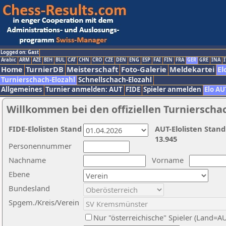
Logged on: Gast
Arabic
ARM
AZE
BIH
BUL
CAT
CHN
CRO
CZE
DEN
ENG
ESP
FAI
FIN
FRA
GER
GRE
INA
I
Home
TurnierDB
Meisterschaft
Foto-Galerie
Meldekartei
El
Turnierschach-Elozahl
Schnellschach-Elozahl
Allgemeines
Turnier anmelden: AUT
FIDE
Spieler anmelden
Elo AU
Willkommen bei den offiziellen Turnierscha
FIDE-Elolisten Stand
AUT-Elolisten Stand
13.945
Personennummer
Nachname
Vorname
Ebene
Bundesland
Spgem./Kreis/Verein
Nur "österreichische" Spieler (Land=A