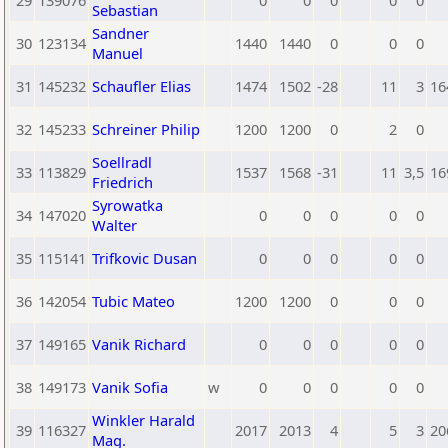
29
139076
0
0
0
0
0
Sebastian
Sandner
30
123134
1440
1440
0
0
0
Manuel
31
145232
Schaufler Elias
1474
1502
-28
11
3
16
32
145233
Schreiner Philip
1200
1200
0
2
0
Soellradl
33
113829
1537
1568
-31
11
3,5
16
Friedrich
Syrowatka
34
147020
0
0
0
0
0
Walter
35
115141
Trifkovic Dusan
0
0
0
0
0
36
142054
Tubic Mateo
1200
1200
0
0
0
37
149165
Vanik Richard
0
0
0
0
0
38
149173
Vanik Sofia
w
0
0
0
0
0
Winkler Harald
39
116327
2017
2013
4
5
3
20
Mag.