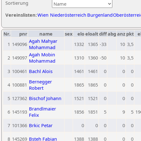
Sortierung
Vereinslisten:
Wien
Niederösterreich
Burgenland
Oberösterrei
Nr.
pnr
name
sex
elo
eloalt
diff
abg
anz
pkt
e
Agah Mahyar
1
149096
1332
1365
-33
10
3,5
Mohammad
Agah Mobin
2
149097
1310
1360
-50
10
3,5
Mohammad
3
100461
Bachl Alois
1461
1461
0
0
0
Bernegger
4
100881
1865
1865
0
0
0
Robert
5
127362
Bischof Johann
1521
1521
0
0
0
Brandlmaier
6
145193
1856
1851
5
9
5
19
Felix
7
101366
Brkic Petar
0
0
0
0
0
8
145269
Bsteh Fabian
1388
1388
0
0
0