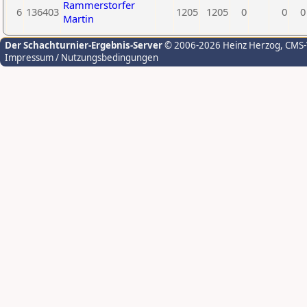
Rammerstorfer
6
136403
1205
1205
0
0
0
Martin
Der Schachturnier-Ergebnis-Server
© 2006-2026 Heinz Herzog
, CMS
Impressum / Nutzungsbedingungen