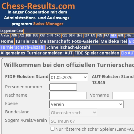
Logged on: Gast
Arabic
ARM
AZE
BIH
BUL
CAT
CHN
CRO
CZE
DEN
ENG
ESP
FAI
FIN
FRA
GER
GRE
INA
I
Home
TurnierDB
Meisterschaft
Foto-Galerie
Meldekartei
El
Turnierschach-Elozahl
Schnellschach-Elozahl
Allgemeines
Turnier anmelden: AUT
FIDE
Spieler anmelden
Elo AU
Willkommen bei den offiziellen Turnierscha
FIDE-Elolisten Stand
AUT-Elolisten Stand
13.945
Personennummer
Nachname
Vorname
Ebene
Bundesland
Spgem./Kreis/Verein
Nur "österreichische" Spieler (Land=A