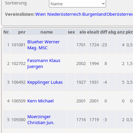
Sortierung
Vereinslisten:
Wien
Niederösterreich
Burgenland
Oberösterrei
Nr.
pnr
name
sex
elo
eloalt
diff
abg
anz
pkt
Blueher Werner
1
101081
1701
1724
-23
4
0,5
Mag. MSC
Fassmann Klaus
2
102702
2002
1994
8
2
1,5
Juergen
3
106492
Kepplinger Lukas
1927
1931
-4
5
3,5
4
106509
Kern Michael
2001
2001
0
0
0
Moerzinger
5
109380
1716
1719
-3
2
0,5
Christian Jun.