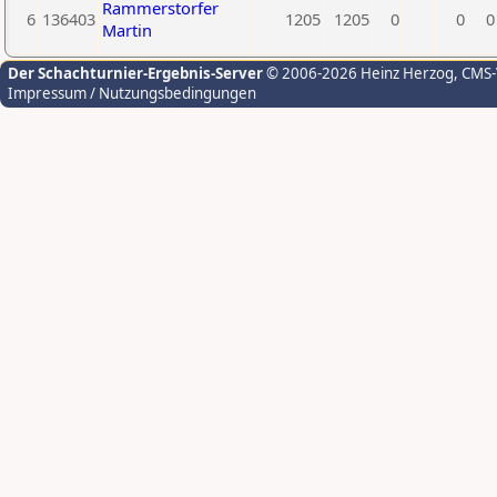
Rammerstorfer
6
136403
1205
1205
0
0
0
Martin
Der Schachturnier-Ergebnis-Server
© 2006-2026 Heinz Herzog
, CMS
Impressum / Nutzungsbedingungen