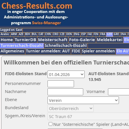
Logged on: Gast
Arabic
ARM
AZE
BIH
BUL
CAT
CHN
CRO
CZE
DEN
ENG
ESP
FAI
FIN
FRA
GER
GRE
INA
I
Home
TurnierDB
Meisterschaft
Foto-Galerie
Meldekartei
El
Turnierschach-Elozahl
Schnellschach-Elozahl
Allgemeines
Turnier anmelden: AUT
FIDE
Spieler anmelden
Elo AU
Willkommen bei den offiziellen Turnierscha
FIDE-Elolisten Stand
AUT-Elolisten Stand
13.945
Personennummer
Nachname
Vorname
Ebene
Bundesland
Spgem./Kreis/Verein
Nur "österreichische" Spieler (Land=A