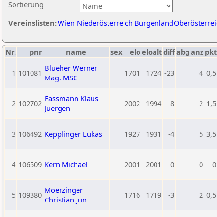
Sortierung
Vereinslisten:
Wien
Niederösterreich
Burgenland
Oberösterrei
Nr.
pnr
name
sex
elo
eloalt
diff
abg
anz
pkt
Blueher Werner
1
101081
1701
1724
-23
4
0,5
Mag. MSC
Fassmann Klaus
2
102702
2002
1994
8
2
1,5
Juergen
3
106492
Kepplinger Lukas
1927
1931
-4
5
3,5
4
106509
Kern Michael
2001
2001
0
0
0
Moerzinger
5
109380
1716
1719
-3
2
0,5
Christian Jun.