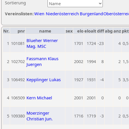
Sortierung
Vereinslisten:
Wien
Niederösterreich
Burgenland
Oberösterrei
Nr.
pnr
name
sex
elo
eloalt
diff
abg
anz
pkt
Blueher Werner
1
101081
1701
1724
-23
4
0,5
Mag. MSC
Fassmann Klaus
2
102702
2002
1994
8
2
1,5
Juergen
3
106492
Kepplinger Lukas
1927
1931
-4
5
3,5
4
106509
Kern Michael
2001
2001
0
0
0
Moerzinger
5
109380
1716
1719
-3
2
0,5
Christian Jun.