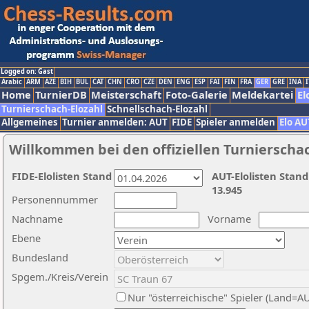
Logged on: Gast
Arabic
ARM
AZE
BIH
BUL
CAT
CHN
CRO
CZE
DEN
ENG
ESP
FAI
FIN
FRA
GER
GRE
INA
I
Home
TurnierDB
Meisterschaft
Foto-Galerie
Meldekartei
El
Turnierschach-Elozahl
Schnellschach-Elozahl
Allgemeines
Turnier anmelden: AUT
FIDE
Spieler anmelden
Elo AU
Willkommen bei den offiziellen Turnierscha
FIDE-Elolisten Stand
AUT-Elolisten Stand
13.945
Personennummer
Nachname
Vorname
Ebene
Bundesland
Spgem./Kreis/Verein
Nur "österreichische" Spieler (Land=A