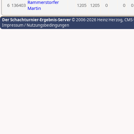
Rammerstorfer
6
136403
1205
1205
0
0
0
Martin
Der Schachturnier-Ergebnis-Server
© 2006-2026 Heinz Herzog
, CMS
Impressum / Nutzungsbedingungen