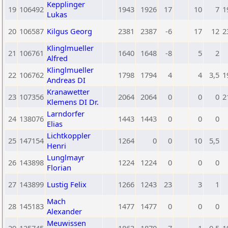
Kepplinger
19
106492
1943
1926
17
10
7
1
Lukas
20
106587
Kilgus Georg
2381
2387
-6
17
12
2
Klinglmueller
21
106761
1640
1648
-8
5
2
Alfred
Klinglmueller
22
106762
1798
1794
4
4
3,5
1
Andreas DI
Kranawetter
23
107356
2064
2064
0
0
0
2
Klemens DI Dr.
Larndorfer
24
138076
1443
1443
0
0
0
Elias
Lichtkoppler
25
147154
1264
0
0
10
5,5
Henri
Lunglmayr
26
143898
1224
1224
0
0
0
Florian
27
143899
Lustig Felix
1266
1243
23
3
1
Mach
28
145183
1477
1477
0
0
0
Alexander
Meuwissen