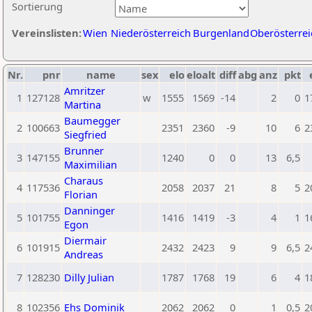
Sortierung
Vereinslisten:
Wien
Niederösterreich
Burgenland
Oberösterrei
Nr.
pnr
name
sex
elo
eloalt
diff
abg
anz
pkt
Amritzer
1
127128
w
1555
1569
-14
2
0
1
Martina
Baumegger
2
100663
2351
2360
-9
10
6
2
Siegfried
Brunner
3
147155
1240
0
0
13
6,5
Maximilian
Charaus
4
117536
2058
2037
21
8
5
2
Florian
Danninger
5
101755
1416
1419
-3
4
1
1
Egon
Diermair
6
101915
2432
2423
9
9
6,5
2
Andreas
7
128230
Dilly Julian
1787
1768
19
6
4
1
8
102356
Ehs Dominik
2062
2062
0
1
0,5
2