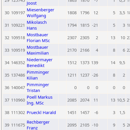
29
125745
1863
1870
-7
1
0,5
1
Joost
Miesenberger
30
109197
1808
1796
12
5
3,5
1
Wolfgang
Mikolasch
31
109221
1794
1815
-21
5
3
1
Hans
Mostbauer
32
109518
2307
2305
2
13
10
2
Florian MSc
Mostbauer
33
109519
2170
2166
4
8
6
2
Maximilian
Niedermayer
34
146352
1512
1373
139
14
9,5
Benedikt
Pimminger
35
137486
1211
1237
-26
8
2
Kilian
Pimminger
36
140047
0
0
0
0
0
Tristan
Poell Markus
37
110960
2085
2074
11
13
10,5
2
Ing. MSc
38
111302
Prueckl Harald
1451
1457
-6
3
1,5
Rechberger
39
111675
2095
2105
-10
9
5
2
Franz