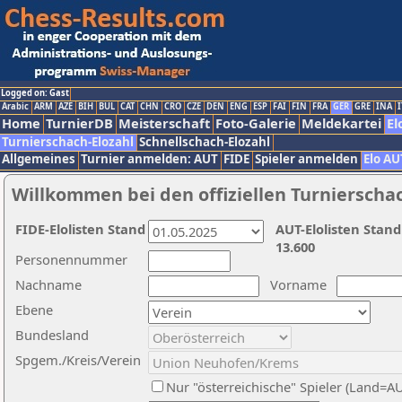
Logged on: Gast
Arabic
ARM
AZE
BIH
BUL
CAT
CHN
CRO
CZE
DEN
ENG
ESP
FAI
FIN
FRA
GER
GRE
INA
I
Home
TurnierDB
Meisterschaft
Foto-Galerie
Meldekartei
El
Turnierschach-Elozahl
Schnellschach-Elozahl
Allgemeines
Turnier anmelden: AUT
FIDE
Spieler anmelden
Elo AU
Willkommen bei den offiziellen Turnierscha
FIDE-Elolisten Stand
AUT-Elolisten Stand
13.600
Personennummer
Nachname
Vorname
Ebene
Bundesland
Spgem./Kreis/Verein
Nur "österreichische" Spieler (Land=A