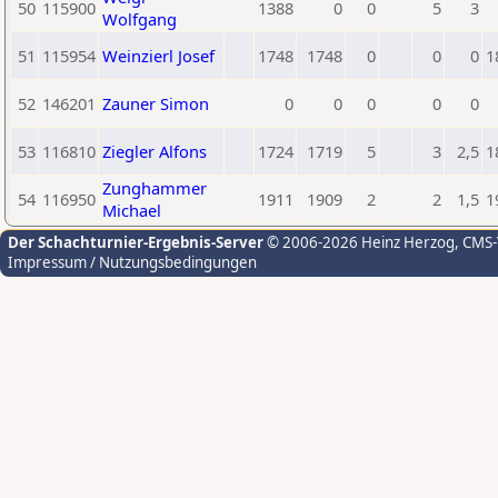
50
115900
1388
0
0
5
3
Wolfgang
51
115954
Weinzierl Josef
1748
1748
0
0
0
1
52
146201
Zauner Simon
0
0
0
0
0
53
116810
Ziegler Alfons
1724
1719
5
3
2,5
1
Zunghammer
54
116950
1911
1909
2
2
1,5
1
Michael
Der Schachturnier-Ergebnis-Server
© 2006-2026 Heinz Herzog
, CMS
Impressum / Nutzungsbedingungen