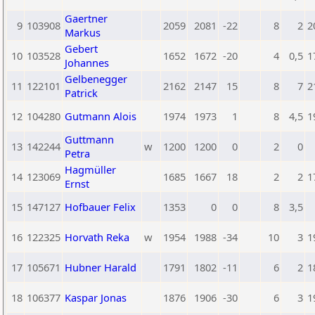
Gaertner
9
103908
2059
2081
-22
8
2
2
Markus
Gebert
10
103528
1652
1672
-20
4
0,5
1
Johannes
Gelbenegger
11
122101
2162
2147
15
8
7
2
Patrick
12
104280
Gutmann Alois
1974
1973
1
8
4,5
1
Guttmann
13
142244
w
1200
1200
0
2
0
Petra
Hagmüller
14
123069
1685
1667
18
2
2
1
Ernst
15
147127
Hofbauer Felix
1353
0
0
8
3,5
16
122325
Horvath Reka
w
1954
1988
-34
10
3
1
17
105671
Hubner Harald
1791
1802
-11
6
2
1
18
106377
Kaspar Jonas
1876
1906
-30
6
3
1