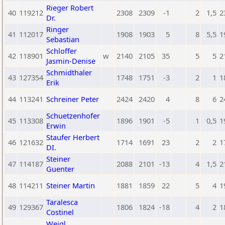
Rieger Robert
40
119212
2308
2309
-1
2
1,5
2
Dr.
Ringer
41
112017
1908
1903
5
8
5,5
1
Sebastian
Schloffer
42
118901
w
2140
2105
35
5
5
2
Jasmin-Denise
Schmidthaler
43
127354
1748
1751
-3
2
1
1
Erik
44
113241
Schreiner Peter
2424
2420
4
8
6
2
Schuetzenhofer
45
113308
1896
1901
-5
1
0,5
1
Erwin
Staufer Herbert
46
121632
1714
1691
23
2
2
1
DI.
Steiner
47
114187
2088
2101
-13
4
1,5
2
Guenter
48
114211
Steiner Martin
1881
1859
22
5
4
1
Taralesca
49
129367
1806
1824
-18
4
2
1
Costinel
Weigl