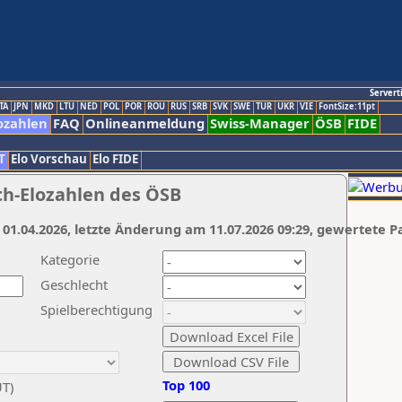
Servert
TA
JPN
MKD
LTU
NED
POL
POR
ROU
RUS
SRB
SVK
SWE
TUR
UKR
VIE
FontSize:11pt
ozahlen
FAQ
Onlineanmeldung
Swiss-Manager
ÖSB
FIDE
T
Elo Vorschau
Elo FIDE
ch-Elozahlen des ÖSB
 01.04.2026, letzte Änderung am 11.07.2026 09:29, gewertete P
Kategorie
Geschlecht
Spielberechtigung
Top 100
UT)