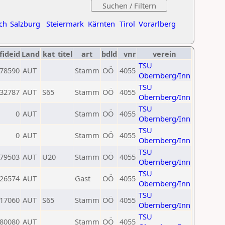
ch
Salzburg
Steiermark
Kärnten
Tirol
Vorarlberg
fideid
Land
kat
titel
art
bdld
vnr
verein
TSU
78590
AUT
Stamm
OÖ
4055
Obernberg/Inn
TSU
32787
AUT
S65
Stamm
OÖ
4055
Obernberg/Inn
TSU
0
AUT
Stamm
OÖ
4055
Obernberg/Inn
TSU
0
AUT
Stamm
OÖ
4055
Obernberg/Inn
TSU
79503
AUT
U20
Stamm
OÖ
4055
Obernberg/Inn
TSU
26574
AUT
Gast
OÖ
4055
Obernberg/Inn
TSU
17060
AUT
S65
Stamm
OÖ
4055
Obernberg/Inn
TSU
80080
AUT
Stamm
OÖ
4055