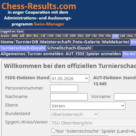
Logged on: Gast
Arabic
ARM
AZE
BIH
BUL
CAT
CHN
CRO
CZE
DEN
ENG
ESP
FAI
FIN
FRA
GER
GRE
INA
I
Home
TurnierDB
Meisterschaft
Foto-Galerie
Meldekartei
El
Turnierschach-Elozahl
Schnellschach-Elozahl
Allgemeines
Turnier anmelden: AUT
FIDE
Spieler anmelden
Elo AU
Willkommen bei den offiziellen Turnierscha
FIDE-Elolisten Stand
AUT-Elolisten Stand
13.945
Personennummer
Nachname
Vorname
Ebene
Bundesland
Spgem./Kreis/Verein
Nur "österreichische" Spieler (Land=A