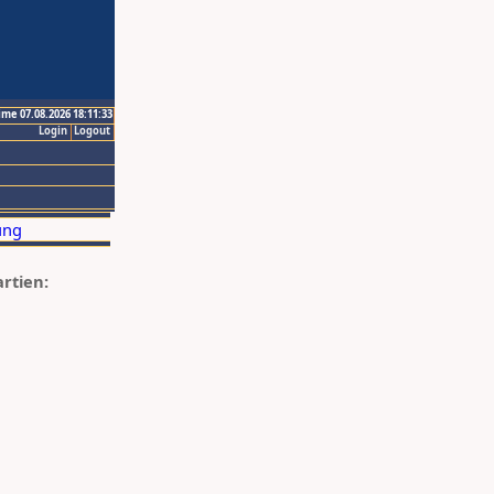
ime 07.08.2026 18:11:33
Login
Logout
artien: