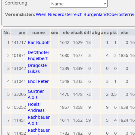
Sortierung
Vereinslisten:
Wien
Niederösterreich
Burgenland
Oberösterrei
Nr.
pnr
name
sex
elo
eloalt
diff
abg
anz
pkt
eloi
1
141717
Bär Rudolf
1642
1629
13
1
1
0
16
Detzlhofer
2
101871
1680
1677
3
4
2
1836
16
Engelbert
Dragoste
3
131042
1339
1339
0
0
0
0
Lukas
4
131041
Endl Peter
1348
1342
6
3
1
0
Gurtner
5
133205
1476
1478
-2
2
0,5
0
16
Alois
Hoelzl
6
105252
1867
1858
9
9
6
1938
16
Andreas
Rachbauer
7
111451
1611
1552
59
5
4
1824
16
Alois
Rachbauer
8
111452
1782
1782
0
0
0
0
16