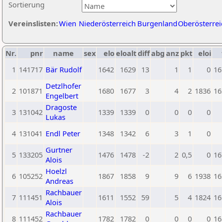
Sortierung
Vereinslisten:
Wien
Niederösterreich
Burgenland
Oberösterrei
Nr.
pnr
name
sex
elo
eloalt
diff
abg
anz
pkt
eloi
1
141717
Bär Rudolf
1642
1629
13
1
1
0
16
Detzlhofer
2
101871
1680
1677
3
4
2
1836
16
Engelbert
Dragoste
3
131042
1339
1339
0
0
0
0
Lukas
4
131041
Endl Peter
1348
1342
6
3
1
0
Gurtner
5
133205
1476
1478
-2
2
0,5
0
16
Alois
Hoelzl
6
105252
1867
1858
9
9
6
1938
16
Andreas
Rachbauer
7
111451
1611
1552
59
5
4
1824
16
Alois
Rachbauer
8
111452
1782
1782
0
0
0
0
16