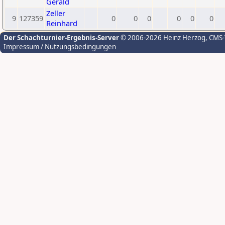
Gerald
Zeller
9
127359
0
0
0
0
0
0
Reinhard
Der Schachturnier-Ergebnis-Server
© 2006-2026 Heinz Herzog
, CMS
Impressum / Nutzungsbedingungen