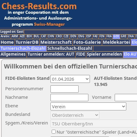
Logged on: Gast
Arabic
ARM
AZE
BIH
BUL
CAT
CHN
CRO
CZE
DEN
ENG
ESP
FAI
FIN
FRA
GER
GRE
INA
I
Home
TurnierDB
Meisterschaft
Foto-Galerie
Meldekartei
El
Turnierschach-Elozahl
Schnellschach-Elozahl
Allgemeines
Turnier anmelden: AUT
FIDE
Spieler anmelden
Elo AU
Willkommen bei den offiziellen Turnierscha
FIDE-Elolisten Stand
AUT-Elolisten Stand
13.945
Personennummer
Nachname
Vorname
Ebene
Bundesland
Spgem./Kreis/Verein
Nur "österreichische" Spieler (Land=A