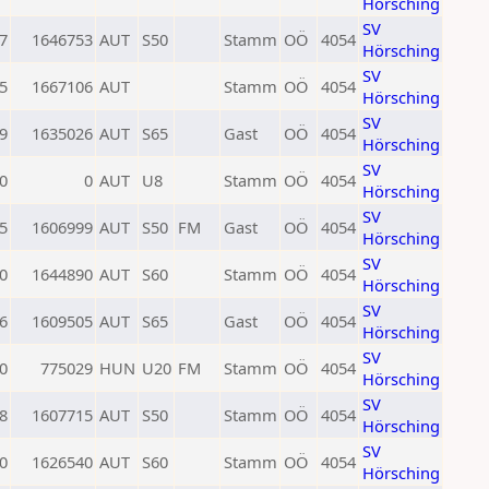
Hörsching
SV
7
1646753
AUT
S50
Stamm
OÖ
4054
Hörsching
SV
5
1667106
AUT
Stamm
OÖ
4054
Hörsching
SV
9
1635026
AUT
S65
Gast
OÖ
4054
Hörsching
SV
0
0
AUT
U8
Stamm
OÖ
4054
Hörsching
SV
5
1606999
AUT
S50
FM
Gast
OÖ
4054
Hörsching
SV
0
1644890
AUT
S60
Stamm
OÖ
4054
Hörsching
SV
6
1609505
AUT
S65
Gast
OÖ
4054
Hörsching
SV
0
775029
HUN
U20
FM
Stamm
OÖ
4054
Hörsching
SV
8
1607715
AUT
S50
Stamm
OÖ
4054
Hörsching
SV
0
1626540
AUT
S60
Stamm
OÖ
4054
Hörsching