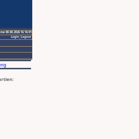
ime 08.08.2026 16:16:01
Login
Logout
artien: