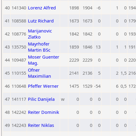
40
141340
Lorenz Alfred
1898
1904
-6
1
0
194
41
108588
Lutz Richard
1673
1673
0
0
0
179
Marijanovic
42
108776
1842
1842
0
0
0
193
Zlatko
Mayrhofer
43
135750
1859
1846
13
1
1
191
Martin BSc
Moser Guenter
44
109487
2229
2229
0
0
0
220
Mag.
Ofner
45
110155
2141
2136
5
2
1,5
216
Maximilian
46
110648
Pfeffer Werner
1475
1529
-54
6
0,5
172
47
141117
Pilic Danijela
w
0
0
0
0
0
48
142242
Reiter Dominik
0
0
0
0
0
49
142243
Reiter Niklas
0
0
0
0
0