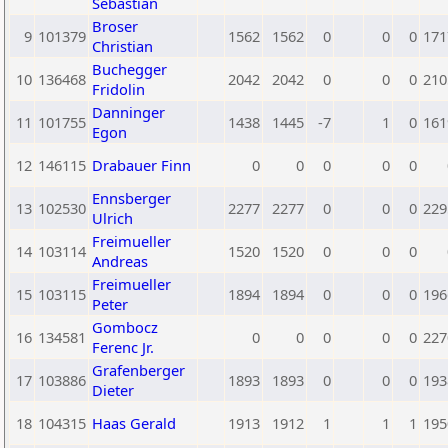
Sebastian
Broser
9
101379
1562
1562
0
0
0
171
Christian
Buchegger
10
136468
2042
2042
0
0
0
210
Fridolin
Danninger
11
101755
1438
1445
-7
1
0
161
Egon
12
146115
Drabauer Finn
0
0
0
0
0
Ennsberger
13
102530
2277
2277
0
0
0
229
Ulrich
Freimueller
14
103114
1520
1520
0
0
0
Andreas
Freimueller
15
103115
1894
1894
0
0
0
196
Peter
Gombocz
16
134581
0
0
0
0
0
227
Ferenc Jr.
Grafenberger
17
103886
1893
1893
0
0
0
193
Dieter
18
104315
Haas Gerald
1913
1912
1
1
1
195