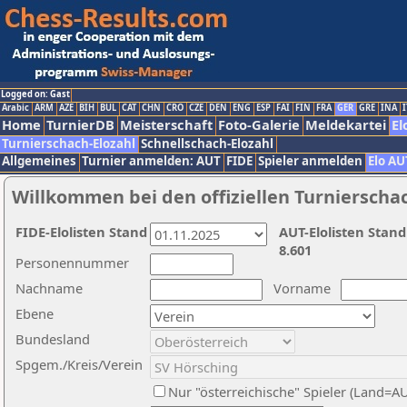
Logged on: Gast
Arabic
ARM
AZE
BIH
BUL
CAT
CHN
CRO
CZE
DEN
ENG
ESP
FAI
FIN
FRA
GER
GRE
INA
I
Home
TurnierDB
Meisterschaft
Foto-Galerie
Meldekartei
El
Turnierschach-Elozahl
Schnellschach-Elozahl
Allgemeines
Turnier anmelden: AUT
FIDE
Spieler anmelden
Elo AU
Willkommen bei den offiziellen Turnierscha
FIDE-Elolisten Stand
AUT-Elolisten Stand
8.601
Personennummer
Nachname
Vorname
Ebene
Bundesland
Spgem./Kreis/Verein
Nur "österreichische" Spieler (Land=A