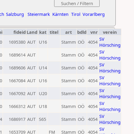
ch
Salzburg
Steiermark
Kärnten
Tirol
Vorarlberg
oi
fideid
Land
kat
titel
art
bdld
vnr
verein
SV
0
1695380
AUT
U16
Stamm
OÖ
4054
Hörsching
SV
0
1689614
AUT
Stamm
OÖ
4054
Hörsching
SV
0
1689606
AUT
U14
Stamm
OÖ
4054
Hörsching
SV
0
1667084
AUT
U16
Stamm
OÖ
4054
Hörsching
SV
0
1667092
AUT
U20
Stamm
OÖ
4054
Hörsching
SV
0
1666312
AUT
U18
Stamm
OÖ
4054
Hörsching
SV
4
1686917
AUT
S65
Stamm
OÖ
4054
Hörsching
SV
1
1653709
AUT
FM
Stamm
OÖ
4054