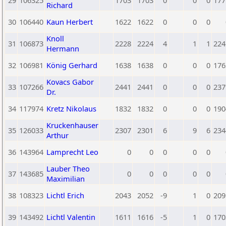
29
106325
1703
1703
0
0
0
177
Richard
30
106440
Kaun Herbert
1622
1622
0
0
0
Knoll
31
106873
2228
2224
4
1
1
224
Hermann
32
106981
König Gerhard
1638
1638
0
0
0
176
Kovacs Gabor
33
107266
2441
2441
0
0
0
237
Dr.
34
117974
Kretz Nikolaus
1832
1832
0
0
0
190
Kruckenhauser
35
126033
2307
2301
6
9
6
234
Arthur
36
143964
Lamprecht Leo
0
0
0
0
0
Lauber Theo
37
143685
0
0
0
0
0
Maximilian
38
108323
Lichtl Erich
2043
2052
-9
1
0
209
39
143492
Lichtl Valentin
1611
1616
-5
1
0
170