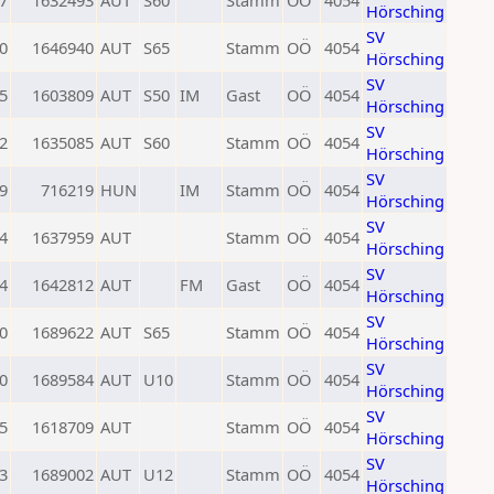
7
1632493
AUT
S60
Stamm
OÖ
4054
Hörsching
SV
0
1646940
AUT
S65
Stamm
OÖ
4054
Hörsching
SV
5
1603809
AUT
S50
IM
Gast
OÖ
4054
Hörsching
SV
2
1635085
AUT
S60
Stamm
OÖ
4054
Hörsching
SV
9
716219
HUN
IM
Stamm
OÖ
4054
Hörsching
SV
4
1637959
AUT
Stamm
OÖ
4054
Hörsching
SV
4
1642812
AUT
FM
Gast
OÖ
4054
Hörsching
SV
0
1689622
AUT
S65
Stamm
OÖ
4054
Hörsching
SV
0
1689584
AUT
U10
Stamm
OÖ
4054
Hörsching
SV
5
1618709
AUT
Stamm
OÖ
4054
Hörsching
SV
3
1689002
AUT
U12
Stamm
OÖ
4054
Hörsching