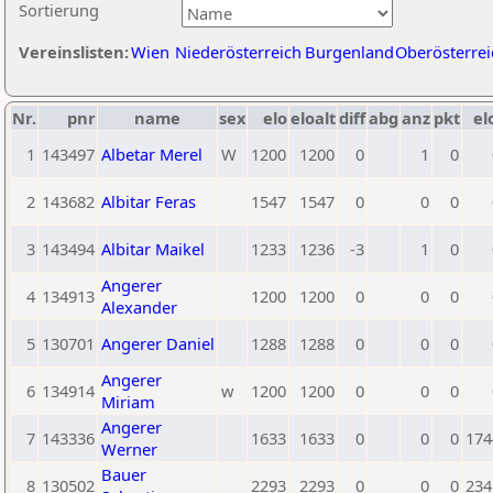
Sortierung
Vereinslisten:
Wien
Niederösterreich
Burgenland
Oberösterrei
Nr.
pnr
name
sex
elo
eloalt
diff
abg
anz
pkt
el
1
143497
Albetar Merel
W
1200
1200
0
1
0
2
143682
Albitar Feras
1547
1547
0
0
0
3
143494
Albitar Maikel
1233
1236
-3
1
0
Angerer
4
134913
1200
1200
0
0
0
Alexander
5
130701
Angerer Daniel
1288
1288
0
0
0
Angerer
6
134914
w
1200
1200
0
0
0
Miriam
Angerer
7
143336
1633
1633
0
0
0
174
Werner
Bauer
8
130502
2293
2293
0
0
0
234