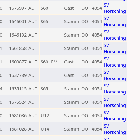
SV
0
1676997
AUT
S60
Gast
OÖ
4054
Hörsching
SV
0
1646001
AUT
S65
Stamm
OÖ
4054
Hörsching
SV
0
1646192
AUT
Stamm
OÖ
4054
Hörsching
SV
1
1661868
AUT
Stamm
OÖ
4054
Hörsching
SV
1
1600877
AUT
S60
FM
Gast
OÖ
4054
Hörsching
SV
6
1637789
AUT
Gast
OÖ
4054
Hörsching
SV
4
1635115
AUT
S65
Stamm
OÖ
4054
Hörsching
SV
0
1675524
AUT
Stamm
OÖ
4054
Hörsching
SV
0
1681036
AUT
U12
Stamm
OÖ
4054
Hörsching
SV
0
1681028
AUT
U14
Stamm
OÖ
4054
Hörsching
SV