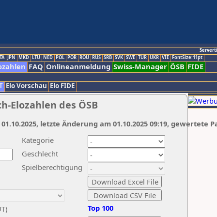
Servert
TA
JPN
MKD
LTU
NED
POL
POR
ROU
RUS
SRB
SVK
SWE
TUR
UKR
VIE
FontSize:11pt
ozahlen
FAQ
Onlineanmeldung
Swiss-Manager
ÖSB
FIDE
T
Elo Vorschau
Elo FIDE
ch-Elozahlen des ÖSB
 01.10.2025, letzte Änderung am 01.10.2025 09:19, gewertete P
Kategorie
Geschlecht
Spielberechtigung
Top 100
UT)