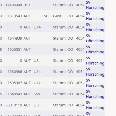
SV
9
14406004
BIH
Stamm
OÖ
4054
Hörsching
SV
3
1619543
AUT
IM
Gast
OÖ
4054
Hörsching
SV
0
0
AUT
U14
Stamm
OÖ
4054
Hörsching
SV
0
1644939
AUT
Stamm
OÖ
4054
Hörsching
SV
8
1626051
AUT
Stamm
OÖ
4054
Hörsching
SV
0
0
AUT
U8
Stamm
OÖ
4054
Hörsching
SV
0
1680986
AUT
U14
Stamm
OÖ
4054
Hörsching
SV
0
1695347
AUT
U12
Stamm
OÖ
4054
Hörsching
SV
5
1648543
AUT
S65
Stamm
OÖ
4054
Hörsching
SV
0
530010110
AUT
U8
Stamm
OÖ
4054
Hörsching
SV