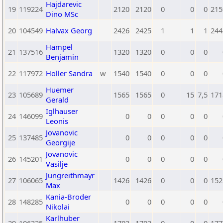
Hajdarevic
19
119224
2120
2120
0
0
0
215
Dino MSc
20
104549
Halvax Georg
2426
2425
1
1
1
244
Hampel
21
137516
1320
1320
0
0
0
Benjamin
22
117972
Holler Sandra
w
1540
1540
0
0
0
Huemer
23
105689
1565
1565
0
15
7,5
171
Gerald
Iglhauser
24
146099
0
0
0
0
0
Leonis
Jovanovic
25
137485
0
0
0
0
0
Georgije
Jovanovic
26
145201
0
0
0
0
0
Vasilje
Jungreithmayr
27
106065
1426
1426
0
0
0
152
Max
Kania-Broder
28
148285
0
0
0
0
0
Nikolai
Karlhuber