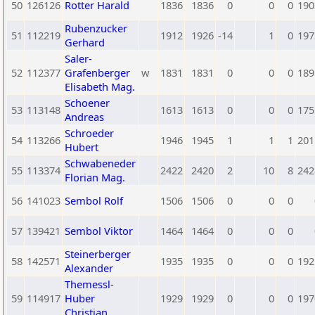
50
126126
Rotter Harald
1836
1836
0
0
0
190
Rubenzucker
51
112219
1912
1926
-14
1
0
197
Gerhard
Saler-
52
112377
Grafenberger
w
1831
1831
0
0
0
189
Elisabeth Mag.
Schoener
53
113148
1613
1613
0
0
0
175
Andreas
Schroeder
54
113266
1946
1945
1
1
1
201
Hubert
Schwabeneder
55
113374
2422
2420
2
10
8
242
Florian Mag.
56
141023
Sembol Rolf
1506
1506
0
0
0
57
139421
Sembol Viktor
1464
1464
0
0
0
Steinerberger
58
142571
1935
1935
0
0
0
192
Alexander
Themessl-
59
114917
Huber
1929
1929
0
0
0
197
Christian