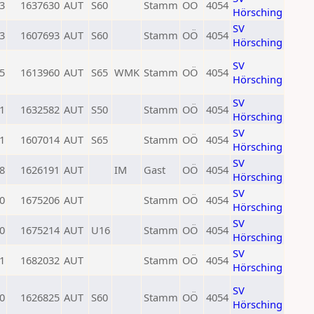
3
1637630
AUT
S60
Stamm
OÖ
4054
Hörsching
SV
3
1607693
AUT
S60
Stamm
OÖ
4054
Hörsching
SV
5
1613960
AUT
S65
WMK
Stamm
OÖ
4054
Hörsching
SV
1
1632582
AUT
S50
Stamm
OÖ
4054
Hörsching
SV
1
1607014
AUT
S65
Stamm
OÖ
4054
Hörsching
SV
8
1626191
AUT
IM
Gast
OÖ
4054
Hörsching
SV
0
1675206
AUT
Stamm
OÖ
4054
Hörsching
SV
0
1675214
AUT
U16
Stamm
OÖ
4054
Hörsching
SV
1
1682032
AUT
Stamm
OÖ
4054
Hörsching
SV
0
1626825
AUT
S60
Stamm
OÖ
4054
Hörsching