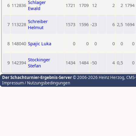
Schlager
6
112836
1721
1709
12
2
2
1794
Ewald
Schreiber
7
113228
1573
1596
-23
6
2,5
1694
Helmut
8
148040
Spajic Luka
0
0
0
0
0
0
Stockinger
9
142394
1434
1484
-50
4
0,5
0
Stefan
Der Schachturnier-Ergebnis-Server
© 2006-2026 Heinz Herzog
, CMS
Impressum / Nutzungsbedingungen