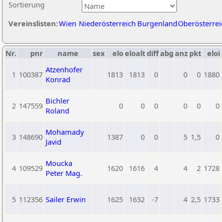
Sortierung
Vereinslisten:
Wien
Niederösterreich
Burgenland
Oberösterrei
Nr.
pnr
name
sex
elo
eloalt
diff
abg
anz
pkt
eloi
Atzenhofer
1
100387
1813
1813
0
0
0
1880
Konrad
Bichler
2
147559
0
0
0
0
0
0
Roland
Mohamady
3
148690
1387
0
0
5
1,5
0
Javid
Moucka
4
109529
1620
1616
4
4
2
1728
Peter Mag.
5
112356
Sailer Erwin
1625
1632
-7
4
2,5
1733