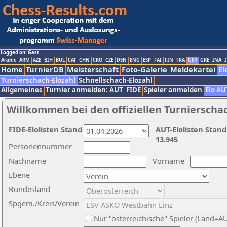
Logged on: Gast
Arabic
ARM
AZE
BIH
BUL
CAT
CHN
CRO
CZE
DEN
ENG
ESP
FAI
FIN
FRA
GER
GRE
INA
I
Home
TurnierDB
Meisterschaft
Foto-Galerie
Meldekartei
El
Turnierschach-Elozahl
Schnellschach-Elozahl
Allgemeines
Turnier anmelden: AUT
FIDE
Spieler anmelden
Elo AU
Willkommen bei den offiziellen Turnierscha
FIDE-Elolisten Stand
AUT-Elolisten Stand
13.945
Personennummer
Nachname
Vorname
Ebene
Bundesland
Spgem./Kreis/Verein
Nur "österreichische" Spieler (Land=A