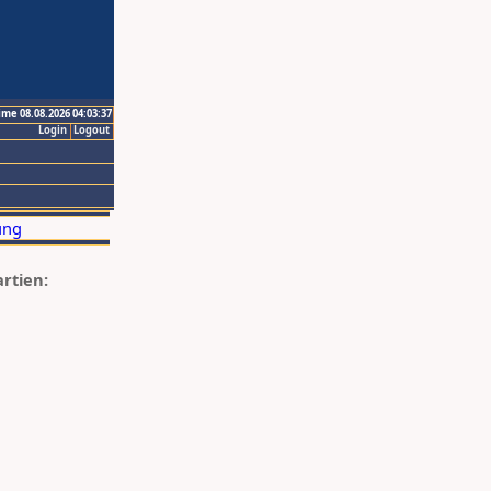
ime 08.08.2026 04:03:37
Login
Logout
artien: