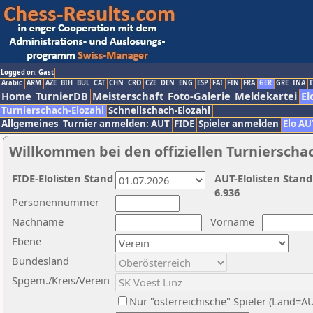
Logged on: Gast
Arabic
ARM
AZE
BIH
BUL
CAT
CHN
CRO
CZE
DEN
ENG
ESP
FAI
FIN
FRA
GER
GRE
INA
I
Home
TurnierDB
Meisterschaft
Foto-Galerie
Meldekartei
El
Turnierschach-Elozahl
Schnellschach-Elozahl
Allgemeines
Turnier anmelden: AUT
FIDE
Spieler anmelden
Elo AU
Willkommen bei den offiziellen Turnierscha
FIDE-Elolisten Stand
AUT-Elolisten Stand
6.936
Personennummer
Nachname
Vorname
Ebene
Bundesland
Spgem./Kreis/Verein
Nur "österreichische" Spieler (Land=A