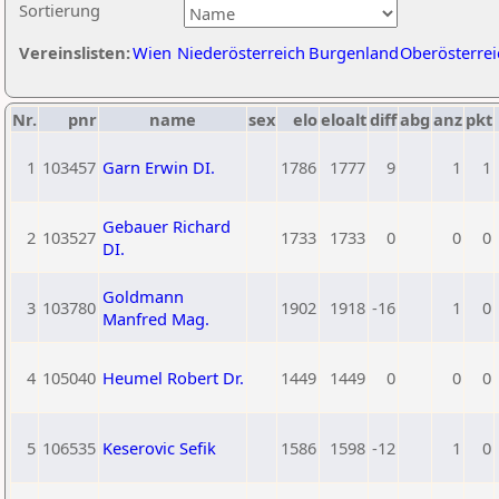
Sortierung
Vereinslisten:
Wien
Niederösterreich
Burgenland
Oberösterrei
Nr.
pnr
name
sex
elo
eloalt
diff
abg
anz
pkt
1
103457
Garn Erwin DI.
1786
1777
9
1
1
Gebauer Richard
2
103527
1733
1733
0
0
0
DI.
Goldmann
3
103780
1902
1918
-16
1
0
Manfred Mag.
4
105040
Heumel Robert Dr.
1449
1449
0
0
0
5
106535
Keserovic Sefik
1586
1598
-12
1
0