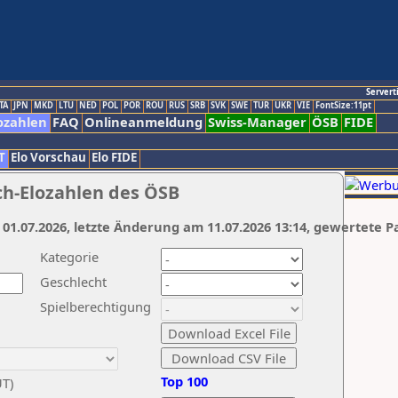
Servert
TA
JPN
MKD
LTU
NED
POL
POR
ROU
RUS
SRB
SVK
SWE
TUR
UKR
VIE
FontSize:11pt
ozahlen
FAQ
Onlineanmeldung
Swiss-Manager
ÖSB
FIDE
T
Elo Vorschau
Elo FIDE
ch-Elozahlen des ÖSB
 01.07.2026, letzte Änderung am 11.07.2026 13:14, gewertete P
Kategorie
Geschlecht
Spielberechtigung
Top 100
UT)