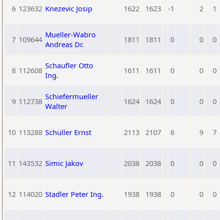
6
123632
Knezevic Josip
1622
1623
-1
2
1
Mueller-Wabro
7
109644
1811
1811
0
0
0
Andreas Dr.
Schaufler Otto
8
112608
1611
1611
0
0
0
Ing.
Schiefermueller
9
112738
1624
1624
0
0
0
Walter
10
113288
Schüller Ernst
2113
2107
6
9
7
11
143532
Simic Jakov
2038
2038
0
0
0
12
114020
Stadler Peter Ing.
1938
1938
0
0
0