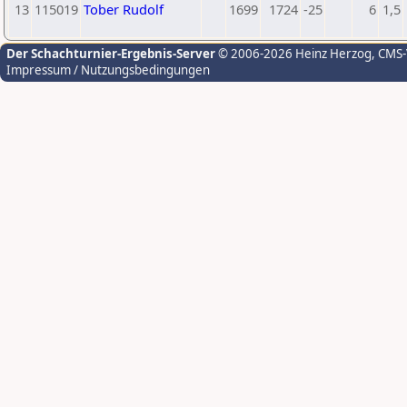
13
115019
Tober Rudolf
1699
1724
-25
6
1,5
Der Schachturnier-Ergebnis-Server
© 2006-2026 Heinz Herzog
, CMS
Impressum / Nutzungsbedingungen