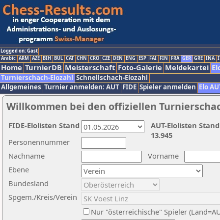
Logged on: Gast
Arabic
ARM
AZE
BIH
BUL
CAT
CHN
CRO
CZE
DEN
ENG
ESP
FAI
FIN
FRA
GER
GRE
INA
I
Home
TurnierDB
Meisterschaft
Foto-Galerie
Meldekartei
El
Turnierschach-Elozahl
Schnellschach-Elozahl
Allgemeines
Turnier anmelden: AUT
FIDE
Spieler anmelden
Elo AU
Willkommen bei den offiziellen Turnierscha
FIDE-Elolisten Stand
AUT-Elolisten Stand
13.945
Personennummer
Nachname
Vorname
Ebene
Bundesland
Spgem./Kreis/Verein
Nur "österreichische" Spieler (Land=A