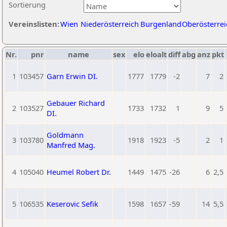
Sortierung
Vereinslisten:
Wien
Niederösterreich
Burgenland
Oberösterrei
Nr.
pnr
name
sex
elo
eloalt
diff
abg
anz
pkt
1
103457
Garn Erwin DI.
1777
1779
-2
7
2
Gebauer Richard
2
103527
1733
1732
1
9
5
DI.
Goldmann
3
103780
1918
1923
-5
2
1
Manfred Mag.
4
105040
Heumel Robert Dr.
1449
1475
-26
6
2,5
5
106535
Keserovic Sefik
1598
1657
-59
14
5,5