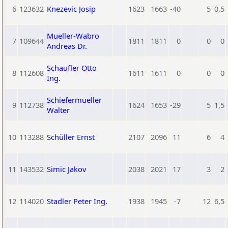
6
123632
Knezevic Josip
1623
1663
-40
5
0,5
Mueller-Wabro
7
109644
1811
1811
0
0
0
Andreas Dr.
Schaufler Otto
8
112608
1611
1611
0
0
0
Ing.
Schiefermueller
9
112738
1624
1653
-29
5
1,5
Walter
10
113288
Schüller Ernst
2107
2096
11
6
4
11
143532
Simic Jakov
2038
2021
17
3
2
12
114020
Stadler Peter Ing.
1938
1945
-7
12
6,5