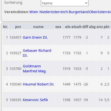
Sortierung
Vereinslisten:
Wien
Niederösterreich
Burgenland
Oberösterrei
Nr.
pnr
name
sex
elo
eloalt
diff
abg
anz
pkt
1
103457
Garn Erwin DI.
1777
1779
-2
7
2
Gebauer Richard
2
103527
1733
1732
1
9
5
DI.
Goldmann
3
103780
1918
1923
-5
2
1
Manfred Mag.
4
105040
Heumel Robert Dr.
1449
1475
-26
6
2,5
5
106535
Keserovic Sefik
1598
1657
-59
14
5,5