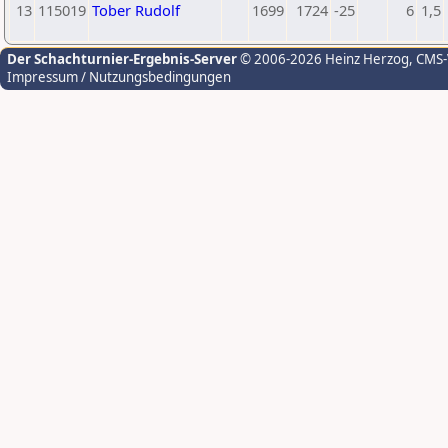
13
115019
Tober Rudolf
1699
1724
-25
6
1,5
Der Schachturnier-Ergebnis-Server
© 2006-2026 Heinz Herzog
, CMS
Impressum / Nutzungsbedingungen