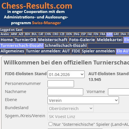
Logged on: Gast
Arabic
ARM
AZE
BIH
BUL
CAT
CHN
CRO
CZE
DEN
ENG
ESP
FAI
FIN
FRA
GER
GRE
INA
I
Home
TurnierDB
Meisterschaft
Foto-Galerie
Meldekartei
El
Turnierschach-Elozahl
Schnellschach-Elozahl
Allgemeines
Turnier anmelden: AUT
FIDE
Spieler anmelden
Elo AU
Willkommen bei den offiziellen Turnierscha
FIDE-Elolisten Stand
AUT-Elolisten Stand
13.945
Personennummer
Nachname
Vorname
Ebene
Bundesland
Spgem./Kreis/Verein
Nur "österreichische" Spieler (Land=A