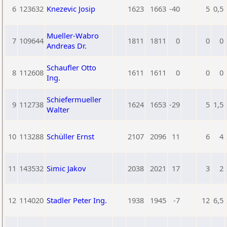
6
123632
Knezevic Josip
1623
1663
-40
5
0,5
Mueller-Wabro
7
109644
1811
1811
0
0
0
Andreas Dr.
Schaufler Otto
8
112608
1611
1611
0
0
0
Ing.
Schiefermueller
9
112738
1624
1653
-29
5
1,5
Walter
10
113288
Schüller Ernst
2107
2096
11
6
4
11
143532
Simic Jakov
2038
2021
17
3
2
12
114020
Stadler Peter Ing.
1938
1945
-7
12
6,5