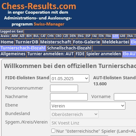
Logged on: Gast
Arabic
ARM
AZE
BIH
BUL
CAT
CHN
CRO
CZE
DEN
ENG
ESP
FAI
FIN
FRA
GER
GRE
INA
I
Home
TurnierDB
Meisterschaft
Foto-Galerie
Meldekartei
El
Turnierschach-Elozahl
Schnellschach-Elozahl
Allgemeines
Turnier anmelden: AUT
FIDE
Spieler anmelden
Elo AU
Willkommen bei den offiziellen Turnierscha
FIDE-Elolisten Stand
AUT-Elolisten Stand
13.600
Personennummer
Nachname
Vorname
Ebene
Bundesland
Spgem./Kreis/Verein
Nur "österreichische" Spieler (Land=A