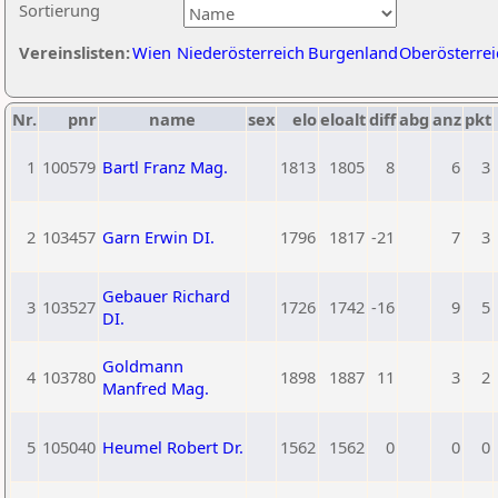
Sortierung
Vereinslisten:
Wien
Niederösterreich
Burgenland
Oberösterrei
Nr.
pnr
name
sex
elo
eloalt
diff
abg
anz
pkt
1
100579
Bartl Franz Mag.
1813
1805
8
6
3
2
103457
Garn Erwin DI.
1796
1817
-21
7
3
Gebauer Richard
3
103527
1726
1742
-16
9
5
DI.
Goldmann
4
103780
1898
1887
11
3
2
Manfred Mag.
5
105040
Heumel Robert Dr.
1562
1562
0
0
0