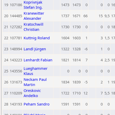
Koprivnjak
19
107186
1473
1473
0
0
0
1
Stefan Ing.
Kranewitter
20
144485
1737
1671
66
15
9,5
1
Alexander
Kratochwill
21
127282
1730
1730
0
0
0
1
Christian
22
107781
Kuttnig Roland
1604
1603
1
3
1,5
1
23
148994
Landl Jürgen
1322
1328
-6
1
0
24
143223
Lenhardt Fabian
1821
1814
7
4
2,5
1
Lueghammer
25
143556
0
0
0
0
0
Klaus
Neckam Paul
26
131673
1834
1839
-5
2
1
1
Martin
Oreskovic
27
110209
1722
1710
12
7
5,5
1
Andelko
28
143193
Peham Sandro
1591
1591
0
0
0