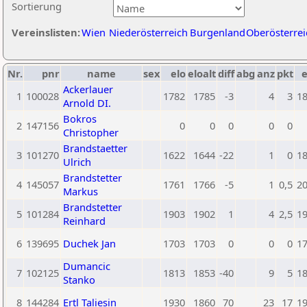
Sortierung
Vereinslisten:
Wien
Niederösterreich
Burgenland
Oberösterrei
Nr.
pnr
name
sex
elo
eloalt
diff
abg
anz
pkt
e
Ackerlauer
1
100028
1782
1785
-3
4
3
1
Arnold DI.
Bokros
2
147156
0
0
0
0
0
Christopher
Brandstaetter
3
101270
1622
1644
-22
1
0
1
Ulrich
Brandstetter
4
145057
1761
1766
-5
1
0,5
2
Markus
Brandstetter
5
101284
1903
1902
1
4
2,5
1
Reinhard
6
139695
Duchek Jan
1703
1703
0
0
0
1
Dumancic
7
102125
1813
1853
-40
9
5
1
Stanko
8
144284
Ertl Taliesin
1930
1860
70
23
17
1