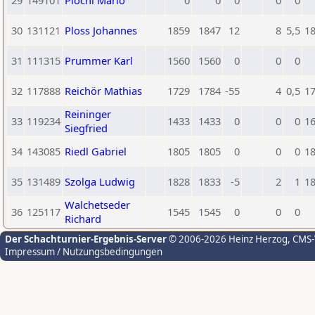
29
149101
Plöchl Mario
0
0
0
0
0
30
131121
Ploss Johannes
1859
1847
12
8
5,5
1
31
111315
Prummer Karl
1560
1560
0
0
0
32
117888
Reichör Mathias
1729
1784
-55
4
0,5
1
Reininger
33
119234
1433
1433
0
0
0
1
Siegfried
34
143085
Riedl Gabriel
1805
1805
0
0
0
1
35
131489
Szolga Ludwig
1828
1833
-5
2
1
1
Walchetseder
36
125117
1545
1545
0
0
0
Richard
Der Schachturnier-Ergebnis-Server
© 2006-2026 Heinz Herzog
, CMS
Impressum / Nutzungsbedingungen