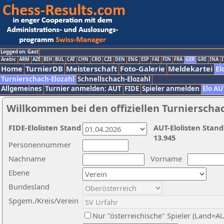
Logged on: Gast
Arabic
ARM
AZE
BIH
BUL
CAT
CHN
CRO
CZE
DEN
ENG
ESP
FAI
FIN
FRA
GER
GRE
INA
I
Home
TurnierDB
Meisterschaft
Foto-Galerie
Meldekartei
El
Turnierschach-Elozahl
Schnellschach-Elozahl
Allgemeines
Turnier anmelden: AUT
FIDE
Spieler anmelden
Elo AU
Willkommen bei den offiziellen Turnierscha
FIDE-Elolisten Stand
AUT-Elolisten Stand
13.945
Personennummer
Nachname
Vorname
Ebene
Bundesland
Spgem./Kreis/Verein
Nur "österreichische" Spieler (Land=A