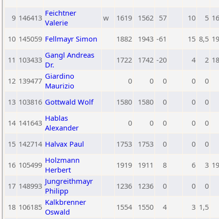
Feichtner
9
146413
w
1619
1562
57
10
5
1
Valerie
10
145059
Fellmayr Simon
1882
1943
-61
15
8,5
1
Gangl Andreas
11
103433
1722
1742
-20
4
2
1
Dr.
Giardino
12
139477
0
0
0
0
0
Maurizio
13
103816
Gottwald Wolf
1580
1580
0
0
0
Hablas
14
141643
0
0
0
0
0
Alexander
15
142714
Halvax Paul
1753
1753
0
0
0
Holzmann
16
105499
1919
1911
8
6
3
1
Herbert
Jungreithmayr
17
148993
1236
1236
0
0
0
Philipp
Kalkbrenner
18
106185
1554
1550
4
3
1,5
Oswald