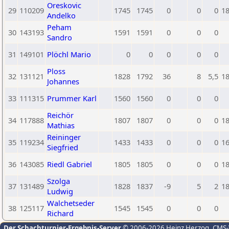
Oreskovic
29
110209
1745
1745
0
0
0
1
Andelko
Peham
30
143193
1591
1591
0
0
0
Sandro
31
149101
Plöchl Mario
0
0
0
0
0
Ploss
32
131121
1828
1792
36
8
5,5
1
Johannes
33
111315
Prummer Karl
1560
1560
0
0
0
Reichör
34
117888
1807
1807
0
0
0
1
Mathias
Reininger
35
119234
1433
1433
0
0
0
1
Siegfried
36
143085
Riedl Gabriel
1805
1805
0
0
0
1
Szolga
37
131489
1828
1837
-9
5
2
1
Ludwig
Walchetseder
38
125117
1545
1545
0
0
0
Richard
Der Schachturnier-Ergebnis-Server
© 2006-2026 Heinz Herzog
, CMS