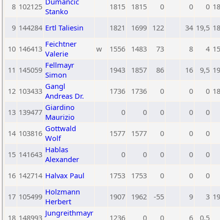
Dumancic
8
102125
1815
1815
0
0
0
1
Stanko
9
144284
Ertl Taliesin
1821
1699
122
34
19,5
1
Feichtner
10
146413
w
1556
1483
73
8
4
1
Valerie
Fellmayr
11
145059
1943
1857
86
16
9,5
1
Simon
Gangl
12
103433
1736
1736
0
0
0
1
Andreas Dr.
Giardino
13
139477
0
0
0
0
0
Maurizio
Gottwald
14
103816
1577
1577
0
0
0
Wolf
Hablas
15
141643
0
0
0
0
0
Alexander
16
142714
Halvax Paul
1753
1753
0
0
0
Holzmann
17
105499
1907
1962
-55
9
3
1
Herbert
Jungreithmayr
18
148993
1236
0
0
6
0,5