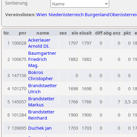
Sortierung
Vereinslisten:
Wien
Niederösterreich
Burgenland
Oberösterrei
Nr.
pnr
name
sex
elo
eloalt
diff
abg
anz
pkt
e
Ackerlauer
1
100028
1797
1797
0
0
0
1
Arnold DI.
Baumgartner
2
100675
Friedrich
1882
1882
0
0
0
1
Mag.
Bokros
3
147156
0
0
0
0
0
Christopher
Brandstaetter
4
101270
1698
1698
0
0
0
1
Ulrich
Brandstetter
5
145057
1766
1766
0
7
3,5
2
Markus
Brandstetter
6
101284
1900
1900
0
0
0
1
Reinhard
7
139695
Duchek Jan
1703
1703
0
0
0
1