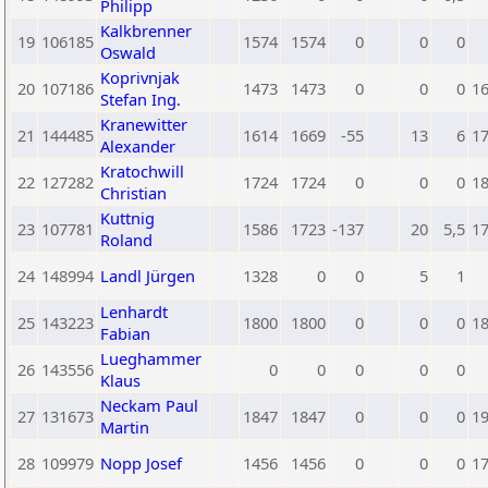
Philipp
Kalkbrenner
19
106185
1574
1574
0
0
0
Oswald
Koprivnjak
20
107186
1473
1473
0
0
0
1
Stefan Ing.
Kranewitter
21
144485
1614
1669
-55
13
6
1
Alexander
Kratochwill
22
127282
1724
1724
0
0
0
1
Christian
Kuttnig
23
107781
1586
1723
-137
20
5,5
1
Roland
24
148994
Landl Jürgen
1328
0
0
5
1
Lenhardt
25
143223
1800
1800
0
0
0
1
Fabian
Lueghammer
26
143556
0
0
0
0
0
Klaus
Neckam Paul
27
131673
1847
1847
0
0
0
1
Martin
28
109979
Nopp Josef
1456
1456
0
0
0
1