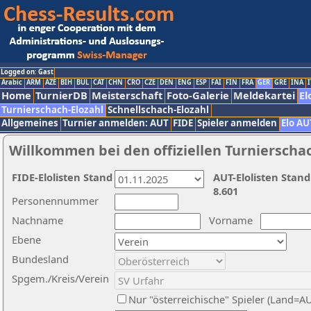
Logged on: Gast
Arabic
ARM
AZE
BIH
BUL
CAT
CHN
CRO
CZE
DEN
ENG
ESP
FAI
FIN
FRA
GER
GRE
INA
I
Home
TurnierDB
Meisterschaft
Foto-Galerie
Meldekartei
El
Turnierschach-Elozahl
Schnellschach-Elozahl
Allgemeines
Turnier anmelden: AUT
FIDE
Spieler anmelden
Elo AU
Willkommen bei den offiziellen Turnierscha
FIDE-Elolisten Stand
AUT-Elolisten Stand
8.601
Personennummer
Nachname
Vorname
Ebene
Bundesland
Spgem./Kreis/Verein
Nur "österreichische" Spieler (Land=A