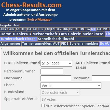
Logged on: Gast
Arabic
ARM
AZE
BIH
BUL
CAT
CHN
CRO
CZE
DEN
ENG
ESP
FAI
FIN
FRA
GER
GRE
INA
I
Home
TurnierDB
Meisterschaft
Foto-Galerie
Meldekartei
El
Turnierschach-Elozahl
Schnellschach-Elozahl
Allgemeines
Turnier anmelden: AUT
FIDE
Spieler anmelden
Elo AU
Willkommen bei den offiziellen Turnierscha
FIDE-Elolisten Stand
AUT-Elolisten Stand
13.945
Personennummer
Nachname
Vorname
Ebene
Bundesland
Spgem./Kreis/Verein
Nur "österreichische" Spieler (Land=A