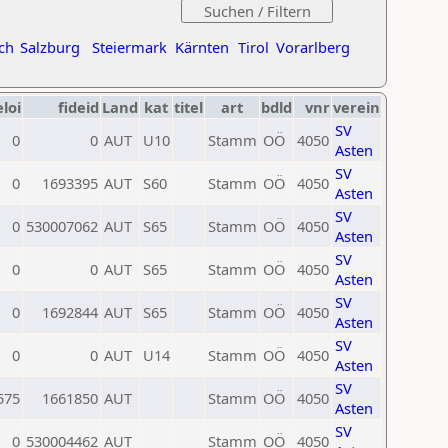
ch
Salzburg
Steiermark
Kärnten
Tirol
Vorarlberg
eloi
fideid
Land
kat
titel
art
bdld
vnr
verein
SV
0
0
AUT
U10
Stamm
OÖ
4050
Asten
SV
0
1693395
AUT
S60
Stamm
OÖ
4050
Asten
SV
0
530007062
AUT
S65
Stamm
OÖ
4050
Asten
SV
0
0
AUT
S65
Stamm
OÖ
4050
Asten
SV
0
1692844
AUT
S65
Stamm
OÖ
4050
Asten
SV
0
0
AUT
U14
Stamm
OÖ
4050
Asten
SV
575
1661850
AUT
Stamm
OÖ
4050
Asten
SV
0
530004462
AUT
Stamm
OÖ
4050