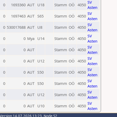
SV
0
1693360
AUT
U18
Stamm
OÖ
4050
Asten
SV
0
1697463
AUT
S65
Stamm
OÖ
4050
Asten
SV
0
530017688
AUT
U8
Stamm
OÖ
4050
Asten
SV
0
0
Mya
U14
Stamm
OÖ
4050
Asten
SV
0
0
AUT
Stamm
OÖ
4050
Asten
SV
0
0
AUT
U12
Stamm
OÖ
4050
Asten
SV
0
0
AUT
S50
Stamm
OÖ
4050
Asten
SV
0
0
AUT
S50
Stamm
OÖ
4050
Asten
SV
0
0
AUT
U12
Stamm
OÖ
4050
Asten
SV
0
0
AUT
U10
Stamm
OÖ
4050
Asten
-Version 14.07.2026 13:23, Node S2