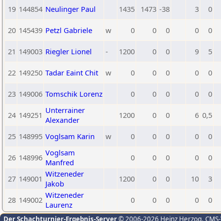
19
144854
Neulinger Paul
1435
1473
-38
3
0
20
145439
Petzl Gabriele
w
0
0
0
0
0
21
149003
Riegler Lionel
-
1200
0
0
9
5
22
149250
Tadar Eaint Chit
w
0
0
0
0
0
23
149006
Tomschik Lorenz
0
0
0
0
0
Unterrainer
24
149251
1200
0
0
6
0,5
Alexander
25
148995
Voglsam Karin
w
0
0
0
0
0
Voglsam
26
148996
0
0
0
0
0
Manfred
Witzeneder
27
149001
1200
0
0
10
3
Jakob
Witzeneder
28
149002
0
0
0
0
0
Laurenz
Der Schachturnier-Ergebnis-Server
© 2006-2026 Heinz Herzog
, CMS