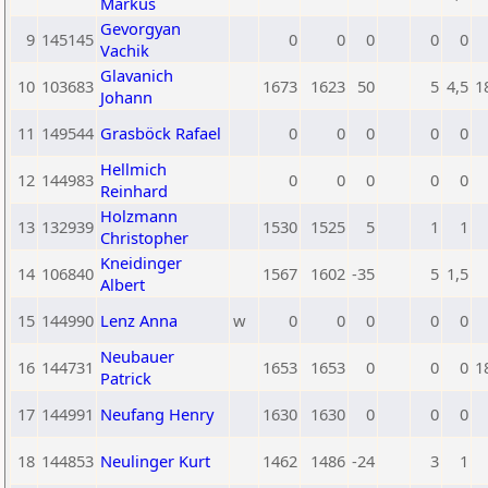
Markus
Gevorgyan
9
145145
0
0
0
0
0
Vachik
Glavanich
10
103683
1673
1623
50
5
4,5
1
Johann
11
149544
Grasböck Rafael
0
0
0
0
0
Hellmich
12
144983
0
0
0
0
0
Reinhard
Holzmann
13
132939
1530
1525
5
1
1
Christopher
Kneidinger
14
106840
1567
1602
-35
5
1,5
Albert
15
144990
Lenz Anna
w
0
0
0
0
0
Neubauer
16
144731
1653
1653
0
0
0
1
Patrick
17
144991
Neufang Henry
1630
1630
0
0
0
18
144853
Neulinger Kurt
1462
1486
-24
3
1