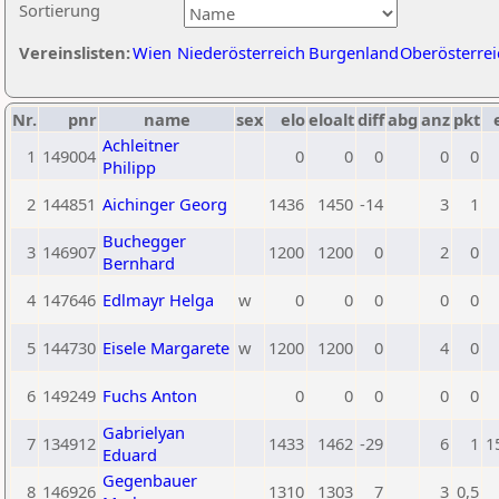
Sortierung
Vereinslisten:
Wien
Niederösterreich
Burgenland
Oberösterrei
Nr.
pnr
name
sex
elo
eloalt
diff
abg
anz
pkt
Achleitner
1
149004
0
0
0
0
0
Philipp
2
144851
Aichinger Georg
1436
1450
-14
3
1
Buchegger
3
146907
1200
1200
0
2
0
Bernhard
4
147646
Edlmayr Helga
w
0
0
0
0
0
5
144730
Eisele Margarete
w
1200
1200
0
4
0
6
149249
Fuchs Anton
0
0
0
0
0
Gabrielyan
7
134912
1433
1462
-29
6
1
1
Eduard
Gegenbauer
8
146926
1310
1303
7
3
0,5