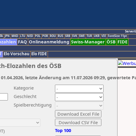
Servert
TA
JPN
MKD
LTU
NED
POL
POR
ROU
RUS
SRB
SVK
SWE
TUR
UKR
VIE
FontSize:11pt
ozahlen
FAQ
Onlineanmeldung
Swiss-Manager
ÖSB
FIDE
T
Elo Vorschau
Elo FIDE
ch-Elozahlen des ÖSB
 01.04.2026, letzte Änderung am 11.07.2026 09:29, gewertete P
Kategorie
Geschlecht
Spielberechtigung
Top 100
UT)