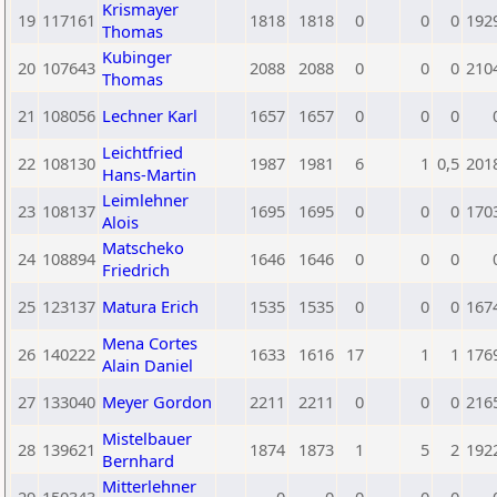
Krismayer
19
117161
1818
1818
0
0
0
192
Thomas
Kubinger
20
107643
2088
2088
0
0
0
210
Thomas
21
108056
Lechner Karl
1657
1657
0
0
0
Leichtfried
22
108130
1987
1981
6
1
0,5
201
Hans-Martin
Leimlehner
23
108137
1695
1695
0
0
0
170
Alois
Matscheko
24
108894
1646
1646
0
0
0
Friedrich
25
123137
Matura Erich
1535
1535
0
0
0
167
Mena Cortes
26
140222
1633
1616
17
1
1
176
Alain Daniel
27
133040
Meyer Gordon
2211
2211
0
0
0
216
Mistelbauer
28
139621
1874
1873
1
5
2
192
Bernhard
Mitterlehner