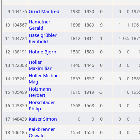
9
104176
Grurl Manfred
1930
1930
0
0
0
197
Hametner
10
104567
1898
1889
9
1
1
196
Gerald
Haselgrübler
11
104724
1812
1811
1
1
0,5
187
Reinhold
12
138191
Höhne Björn
1580
1580
0
0
0
Höller
13
122308
1446
1446
0
0
0
Maximilian
Höller Michael
14
105241
1857
1857
0
0
0
188
Mag.
Holzmann
15
105499
1916
1919
-3
1
0
195
Herbert
Hörschläger
16
143859
1568
1568
0
0
0
Philip
17
148439
Kaiser Simon
0
0
0
0
0
Kalkbrenner
18
106185
1554
1554
0
0
0
Oswald