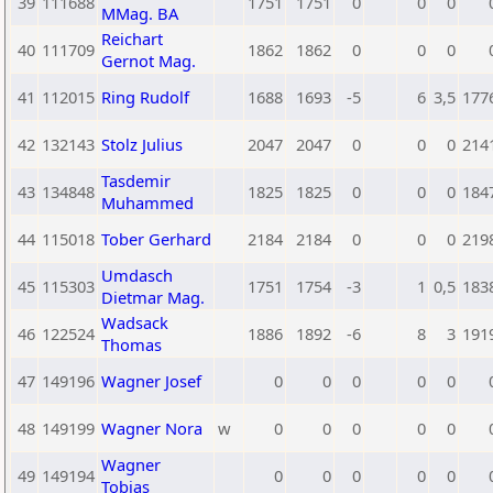
39
111688
1751
1751
0
0
0
MMag. BA
Reichart
40
111709
1862
1862
0
0
0
Gernot Mag.
41
112015
Ring Rudolf
1688
1693
-5
6
3,5
177
42
132143
Stolz Julius
2047
2047
0
0
0
214
Tasdemir
43
134848
1825
1825
0
0
0
184
Muhammed
44
115018
Tober Gerhard
2184
2184
0
0
0
219
Umdasch
45
115303
1751
1754
-3
1
0,5
183
Dietmar Mag.
Wadsack
46
122524
1886
1892
-6
8
3
191
Thomas
47
149196
Wagner Josef
0
0
0
0
0
48
149199
Wagner Nora
w
0
0
0
0
0
Wagner
49
149194
0
0
0
0
0
Tobias