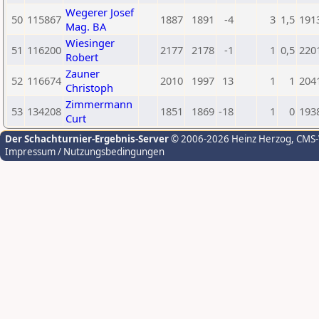
Wegerer Josef
50
115867
1887
1891
-4
3
1,5
191
Mag. BA
Wiesinger
51
116200
2177
2178
-1
1
0,5
220
Robert
Zauner
52
116674
2010
1997
13
1
1
204
Christoph
Zimmermann
53
134208
1851
1869
-18
1
0
193
Curt
Der Schachturnier-Ergebnis-Server
© 2006-2026 Heinz Herzog
, CMS
Impressum / Nutzungsbedingungen