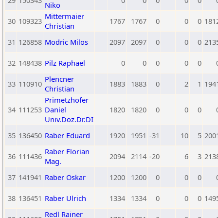
29
150343
0
0
0
0
0
Niko
Mittermaier
30
109323
1767
1767
0
0
0
181
Christian
31
126858
Modric Milos
2097
2097
0
0
0
213
32
148438
Pilz Raphael
0
0
0
0
0
Plencner
33
110910
1883
1883
0
2
1
194
Christian
Primetzhofer
34
111253
Daniel
1820
1820
0
0
0
Univ.Doz.Dr.DI
35
136450
Raber Eduard
1920
1951
-31
10
5
200
Raber Florian
36
111436
2094
2114
-20
6
3
213
Mag.
37
141941
Raber Oskar
1200
1200
0
0
0
38
136451
Raber Ulrich
1334
1334
0
0
0
149
Redl Rainer