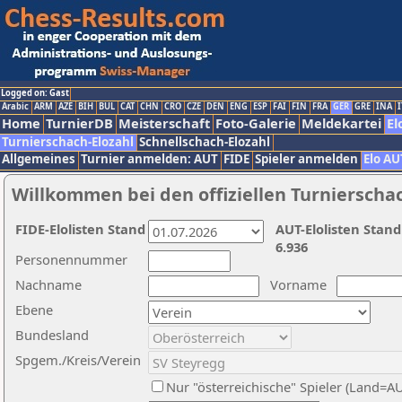
Logged on: Gast
Arabic
ARM
AZE
BIH
BUL
CAT
CHN
CRO
CZE
DEN
ENG
ESP
FAI
FIN
FRA
GER
GRE
INA
I
Home
TurnierDB
Meisterschaft
Foto-Galerie
Meldekartei
El
Turnierschach-Elozahl
Schnellschach-Elozahl
Allgemeines
Turnier anmelden: AUT
FIDE
Spieler anmelden
Elo AU
Willkommen bei den offiziellen Turnierscha
FIDE-Elolisten Stand
AUT-Elolisten Stand
6.936
Personennummer
Nachname
Vorname
Ebene
Bundesland
Spgem./Kreis/Verein
Nur "österreichische" Spieler (Land=A