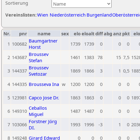
Sortierung
Vereinslisten:
Wien
Niederösterreich
Burgenland
Oberösterrei
Nr.
pnr
name
sex
elo
eloalt
diff
abg
anz
pkt
elo
Baumgartner
1
100682
1739
1739
0
0
0
Horst
Broussev
2
143687
1461
1383
78
15
7,5
152
Stefan
Broussev
3
144337
1869
1866
3
1
0,5
188
Svetozar
4
144335
Brousseva Ina
w
1200
1200
0
0
0
5
123981
Capco Jose Dr.
1863
1863
0
0
0
189
Ceballos
6
149310
1487
1487
0
0
0
Miguel
Forstner Jörg
7
103066
1993
1996
-3
1
0
203
DI.
8
149248
Girard Edward
0
0
0
0
0