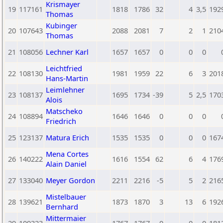
Krismayer
19
117161
1818
1786
32
4
3,5
192
Thomas
Kubinger
20
107643
2088
2081
7
2
1
210
Thomas
21
108056
Lechner Karl
1657
1657
0
0
0
Leichtfried
22
108130
1981
1959
22
6
3
201
Hans-Martin
Leimlehner
23
108137
1695
1734
-39
5
2,5
170
Alois
Matscheko
24
108894
1646
1646
0
0
0
Friedrich
25
123137
Matura Erich
1535
1535
0
0
0
167
Mena Cortes
26
140222
1616
1554
62
6
4
176
Alain Daniel
27
133040
Meyer Gordon
2211
2216
-5
5
2
216
Mistelbauer
28
139621
1873
1870
3
13
6
192
Bernhard
Mittermaier