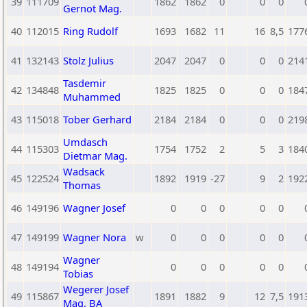
39
111709
1862
1862
0
0
0
Gernot Mag.
40
112015
Ring Rudolf
1693
1682
11
16
8,5
177
41
132143
Stolz Julius
2047
2047
0
0
0
214
Tasdemir
42
134848
1825
1825
0
0
0
184
Muhammed
43
115018
Tober Gerhard
2184
2184
0
0
0
219
Umdasch
44
115303
1754
1752
2
5
3
184
Dietmar Mag.
Wadsack
45
122524
1892
1919
-27
9
2
192
Thomas
46
149196
Wagner Josef
0
0
0
0
0
47
149199
Wagner Nora
w
0
0
0
0
0
Wagner
48
149194
0
0
0
0
0
Tobias
Wegerer Josef
49
115867
1891
1882
9
12
7,5
191
Mag. BA