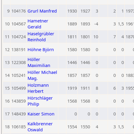
9
104176
Grurl Manfred
1930
1927
3
2
1
197
Hametner
10
104567
1889
1893
-4
3
1,5
196
Gerald
Haselgrübler
11
104724
1811
1801
10
7
4
187
Reinhold
12
138191
Höhne Björn
1580
1580
0
0
0
Höller
13
122308
1446
1446
0
0
0
Maximilian
Höller Michael
14
105241
1857
1857
0
0
0
188
Mag.
Holzmann
15
105499
1919
1911
8
6
3
195
Herbert
Hörschläger
16
143859
1568
1568
0
0
0
Philip
17
148439
Kaiser Simon
0
0
0
0
0
Kalkbrenner
18
106185
1554
1550
4
3
1,5
Oswald