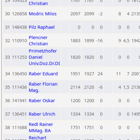
29
109323
1767
1767
0
0
0
181
Christian
30
126858
Modric Milos
2097
2099
-2
8
4
213
31
148438
Pilz Raphael
0
0
0
0
0
Plencner
32
110910
1883
1899
-16
9
4,5
194
Christian
Primetzhofer
33
111253
Daniel
1820
1820
0
0
0
Univ.Doz.Dr.DI
34
136450
Raber Eduard
1951
1927
24
11
7
200
Raber Florian
35
111436
2114
2120
-6
4
1,5
213
Mag.
36
141941
Raber Oskar
1200
1200
0
0
0
37
136451
Raber Ulrich
1334
1334
0
0
0
149
Redl Rainer
38
111688
1751
1751
0
0
0
MMag. BA
Reichart