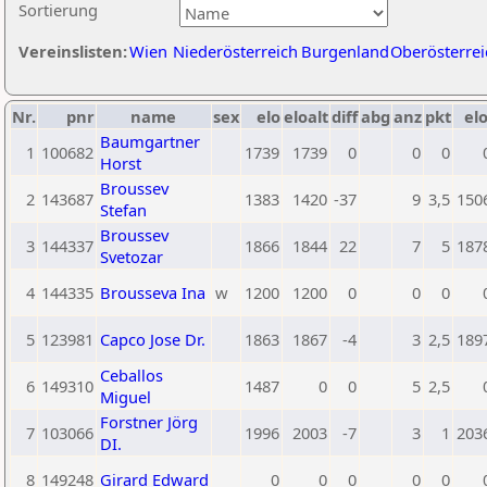
Sortierung
Vereinslisten:
Wien
Niederösterreich
Burgenland
Oberösterrei
Nr.
pnr
name
sex
elo
eloalt
diff
abg
anz
pkt
elo
Baumgartner
1
100682
1739
1739
0
0
0
Horst
Broussev
2
143687
1383
1420
-37
9
3,5
150
Stefan
Broussev
3
144337
1866
1844
22
7
5
187
Svetozar
4
144335
Brousseva Ina
w
1200
1200
0
0
0
5
123981
Capco Jose Dr.
1863
1867
-4
3
2,5
189
Ceballos
6
149310
1487
0
0
5
2,5
Miguel
Forstner Jörg
7
103066
1996
2003
-7
3
1
203
DI.
8
149248
Girard Edward
0
0
0
0
0