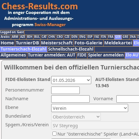
Logged on: Gast
Arabic
ARM
AZE
BIH
BUL
CAT
CHN
CRO
CZE
DEN
ENG
ESP
FAI
FIN
FRA
GER
GRE
INA
I
Home
TurnierDB
Meisterschaft
Foto-Galerie
Meldekartei
El
Turnierschach-Elozahl
Schnellschach-Elozahl
Allgemeines
Turnier anmelden: AUT
FIDE
Spieler anmelden
Elo AU
Willkommen bei den offiziellen Turnierscha
FIDE-Elolisten Stand
AUT-Elolisten Stand
13.945
Personennummer
Nachname
Vorname
Ebene
Bundesland
Spgem./Kreis/Verein
Nur "österreichische" Spieler (Land=A