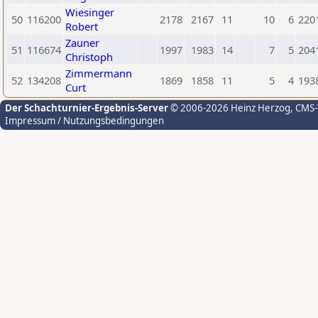
Wiesinger
50
116200
2178
2167
11
10
6
220
Robert
Zauner
51
116674
1997
1983
14
7
5
204
Christoph
Zimmermann
52
134208
1869
1858
11
5
4
193
Curt
Der Schachturnier-Ergebnis-Server
© 2006-2026 Heinz Herzog
, CMS
Impressum / Nutzungsbedingungen