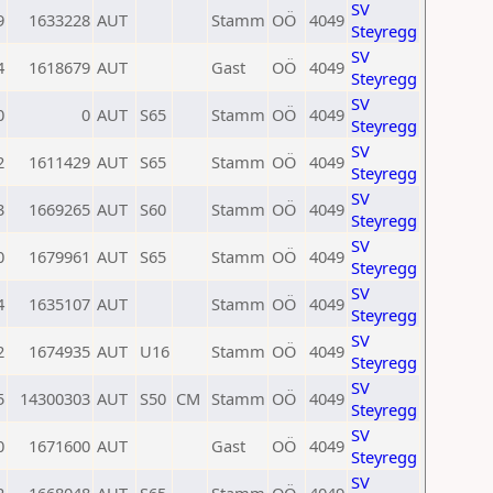
SV
9
1633228
AUT
Stamm
OÖ
4049
Steyregg
SV
4
1618679
AUT
Gast
OÖ
4049
Steyregg
SV
0
0
AUT
S65
Stamm
OÖ
4049
Steyregg
SV
2
1611429
AUT
S65
Stamm
OÖ
4049
Steyregg
SV
3
1669265
AUT
S60
Stamm
OÖ
4049
Steyregg
SV
0
1679961
AUT
S65
Stamm
OÖ
4049
Steyregg
SV
4
1635107
AUT
Stamm
OÖ
4049
Steyregg
SV
2
1674935
AUT
U16
Stamm
OÖ
4049
Steyregg
SV
5
14300303
AUT
S50
CM
Stamm
OÖ
4049
Steyregg
SV
0
1671600
AUT
Gast
OÖ
4049
Steyregg
SV