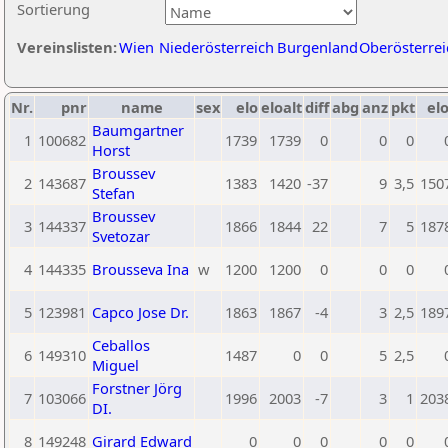
Sortierung
Vereinslisten:
Wien
Niederösterreich
Burgenland
Oberösterrei
Nr.
pnr
name
sex
elo
eloalt
diff
abg
anz
pkt
elo
Baumgartner
1
100682
1739
1739
0
0
0
Horst
Broussev
2
143687
1383
1420
-37
9
3,5
150
Stefan
Broussev
3
144337
1866
1844
22
7
5
187
Svetozar
4
144335
Brousseva Ina
w
1200
1200
0
0
0
5
123981
Capco Jose Dr.
1863
1867
-4
3
2,5
189
Ceballos
6
149310
1487
0
0
5
2,5
Miguel
Forstner Jörg
7
103066
1996
2003
-7
3
1
203
DI.
8
149248
Girard Edward
0
0
0
0
0