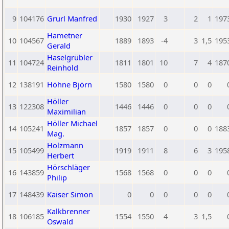
9
104176
Grurl Manfred
1930
1927
3
2
1
197
Hametner
10
104567
1889
1893
-4
3
1,5
195
Gerald
Haselgrübler
11
104724
1811
1801
10
7
4
187
Reinhold
12
138191
Höhne Björn
1580
1580
0
0
0
Höller
13
122308
1446
1446
0
0
0
Maximilian
Höller Michael
14
105241
1857
1857
0
0
0
188
Mag.
Holzmann
15
105499
1919
1911
8
6
3
195
Herbert
Hörschläger
16
143859
1568
1568
0
0
0
Philip
17
148439
Kaiser Simon
0
0
0
0
0
Kalkbrenner
18
106185
1554
1550
4
3
1,5
Oswald