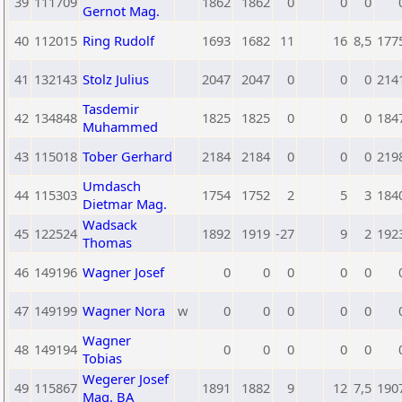
39
111709
1862
1862
0
0
0
Gernot Mag.
40
112015
Ring Rudolf
1693
1682
11
16
8,5
177
41
132143
Stolz Julius
2047
2047
0
0
0
214
Tasdemir
42
134848
1825
1825
0
0
0
184
Muhammed
43
115018
Tober Gerhard
2184
2184
0
0
0
219
Umdasch
44
115303
1754
1752
2
5
3
184
Dietmar Mag.
Wadsack
45
122524
1892
1919
-27
9
2
192
Thomas
46
149196
Wagner Josef
0
0
0
0
0
47
149199
Wagner Nora
w
0
0
0
0
0
Wagner
48
149194
0
0
0
0
0
Tobias
Wegerer Josef
49
115867
1891
1882
9
12
7,5
190
Mag. BA