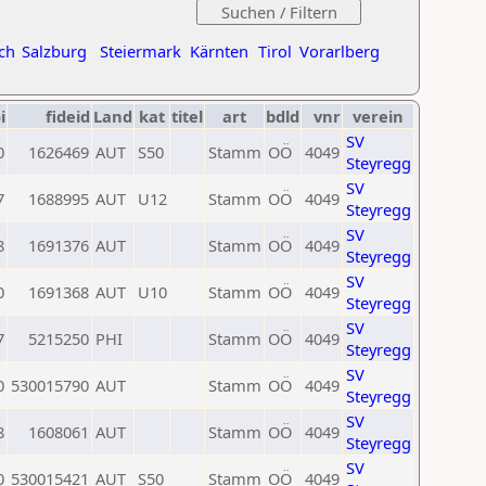
ch
Salzburg
Steiermark
Kärnten
Tirol
Vorarlberg
i
fideid
Land
kat
titel
art
bdld
vnr
verein
SV
0
1626469
AUT
S50
Stamm
OÖ
4049
Steyregg
SV
7
1688995
AUT
U12
Stamm
OÖ
4049
Steyregg
SV
8
1691376
AUT
Stamm
OÖ
4049
Steyregg
SV
0
1691368
AUT
U10
Stamm
OÖ
4049
Steyregg
SV
7
5215250
PHI
Stamm
OÖ
4049
Steyregg
SV
0
530015790
AUT
Stamm
OÖ
4049
Steyregg
SV
8
1608061
AUT
Stamm
OÖ
4049
Steyregg
SV
0
530015421
AUT
S50
Stamm
OÖ
4049