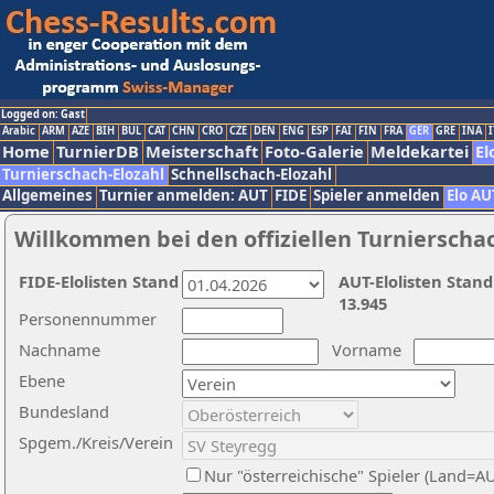
Logged on: Gast
Arabic
ARM
AZE
BIH
BUL
CAT
CHN
CRO
CZE
DEN
ENG
ESP
FAI
FIN
FRA
GER
GRE
INA
I
Home
TurnierDB
Meisterschaft
Foto-Galerie
Meldekartei
El
Turnierschach-Elozahl
Schnellschach-Elozahl
Allgemeines
Turnier anmelden: AUT
FIDE
Spieler anmelden
Elo AU
Willkommen bei den offiziellen Turnierscha
FIDE-Elolisten Stand
AUT-Elolisten Stand
13.945
Personennummer
Nachname
Vorname
Ebene
Bundesland
Spgem./Kreis/Verein
Nur "österreichische" Spieler (Land=A