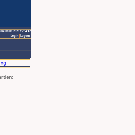
ime 08.08.2026 15:54:42
Login
Logout
artien: