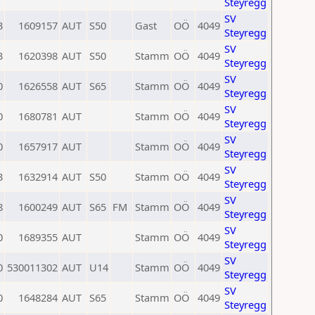
Steyregg
SV
3
1609157
AUT
S50
Gast
OÖ
4049
Steyregg
SV
3
1620398
AUT
S50
Stamm
OÖ
4049
Steyregg
SV
0
1626558
AUT
S65
Stamm
OÖ
4049
Steyregg
SV
0
1680781
AUT
Stamm
OÖ
4049
Steyregg
SV
0
1657917
AUT
Stamm
OÖ
4049
Steyregg
SV
3
1632914
AUT
S50
Stamm
OÖ
4049
Steyregg
SV
8
1600249
AUT
S65
FM
Stamm
OÖ
4049
Steyregg
SV
0
1689355
AUT
Stamm
OÖ
4049
Steyregg
SV
0
530011302
AUT
U14
Stamm
OÖ
4049
Steyregg
SV
0
1648284
AUT
S65
Stamm
OÖ
4049
Steyregg