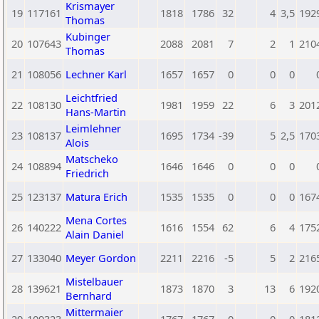
Krismayer
19
117161
1818
1786
32
4
3,5
192
Thomas
Kubinger
20
107643
2088
2081
7
2
1
210
Thomas
21
108056
Lechner Karl
1657
1657
0
0
0
Leichtfried
22
108130
1981
1959
22
6
3
201
Hans-Martin
Leimlehner
23
108137
1695
1734
-39
5
2,5
170
Alois
Matscheko
24
108894
1646
1646
0
0
0
Friedrich
25
123137
Matura Erich
1535
1535
0
0
0
167
Mena Cortes
26
140222
1616
1554
62
6
4
175
Alain Daniel
27
133040
Meyer Gordon
2211
2216
-5
5
2
216
Mistelbauer
28
139621
1873
1870
3
13
6
192
Bernhard
Mittermaier