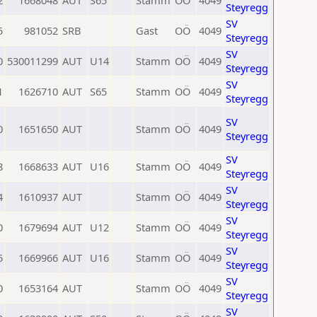
2
1668048
AUT
S65
Stamm
OÖ
4049
Steyregg
SV
5
981052
SRB
Gast
OÖ
4049
Steyregg
SV
0
530011299
AUT
U14
Stamm
OÖ
4049
Steyregg
SV
1
1626710
AUT
S65
Stamm
OÖ
4049
Steyregg
SV
0
1651650
AUT
Stamm
OÖ
4049
Steyregg
SV
8
1668633
AUT
U16
Stamm
OÖ
4049
Steyregg
SV
4
1610937
AUT
Stamm
OÖ
4049
Steyregg
SV
0
1679694
AUT
U12
Stamm
OÖ
4049
Steyregg
SV
5
1669966
AUT
U16
Stamm
OÖ
4049
Steyregg
SV
0
1653164
AUT
Stamm
OÖ
4049
Steyregg
SV