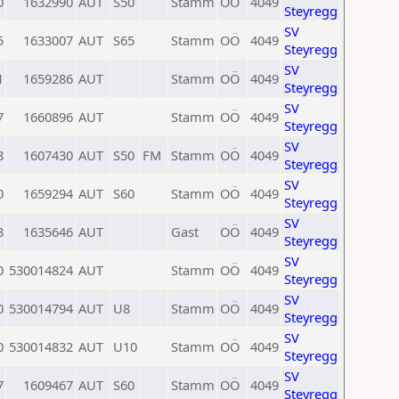
0
1632990
AUT
S50
Stamm
OÖ
4049
Steyregg
SV
5
1633007
AUT
S65
Stamm
OÖ
4049
Steyregg
SV
1
1659286
AUT
Stamm
OÖ
4049
Steyregg
SV
7
1660896
AUT
Stamm
OÖ
4049
Steyregg
SV
8
1607430
AUT
S50
FM
Stamm
OÖ
4049
Steyregg
SV
0
1659294
AUT
S60
Stamm
OÖ
4049
Steyregg
SV
3
1635646
AUT
Gast
OÖ
4049
Steyregg
SV
0
530014824
AUT
Stamm
OÖ
4049
Steyregg
SV
0
530014794
AUT
U8
Stamm
OÖ
4049
Steyregg
SV
0
530014832
AUT
U10
Stamm
OÖ
4049
Steyregg
SV
7
1609467
AUT
S60
Stamm
OÖ
4049
Steyregg