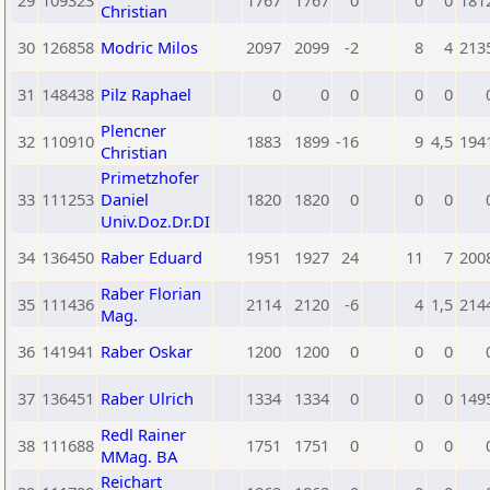
29
109323
1767
1767
0
0
0
181
Christian
30
126858
Modric Milos
2097
2099
-2
8
4
213
31
148438
Pilz Raphael
0
0
0
0
0
Plencner
32
110910
1883
1899
-16
9
4,5
194
Christian
Primetzhofer
33
111253
Daniel
1820
1820
0
0
0
Univ.Doz.Dr.DI
34
136450
Raber Eduard
1951
1927
24
11
7
200
Raber Florian
35
111436
2114
2120
-6
4
1,5
214
Mag.
36
141941
Raber Oskar
1200
1200
0
0
0
37
136451
Raber Ulrich
1334
1334
0
0
0
149
Redl Rainer
38
111688
1751
1751
0
0
0
MMag. BA
Reichart