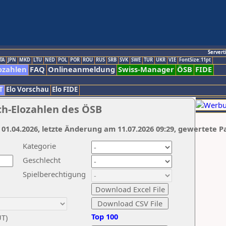
Servert
TA
JPN
MKD
LTU
NED
POL
POR
ROU
RUS
SRB
SVK
SWE
TUR
UKR
VIE
FontSize:11pt
ozahlen
FAQ
Onlineanmeldung
Swiss-Manager
ÖSB
FIDE
T
Elo Vorschau
Elo FIDE
ch-Elozahlen des ÖSB
 01.04.2026, letzte Änderung am 11.07.2026 09:29, gewertete P
Kategorie
Geschlecht
Spielberechtigung
Top 100
UT)