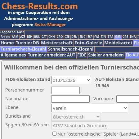
Logged on: Gast
Arabic
ARM
AZE
BIH
BUL
CAT
CHN
CRO
CZE
DEN
ENG
ESP
FAI
FIN
FRA
GER
GRE
INA
I
Home
TurnierDB
Meisterschaft
Foto-Galerie
Meldekartei
El
Turnierschach-Elozahl
Schnellschach-Elozahl
Allgemeines
Turnier anmelden: AUT
FIDE
Spieler anmelden
Elo AU
Willkommen bei den offiziellen Turnierscha
FIDE-Elolisten Stand
AUT-Elolisten Stand
13.945
Personennummer
Nachname
Vorname
Ebene
Bundesland
Spgem./Kreis/Verein
Nur "österreichische" Spieler (Land=A