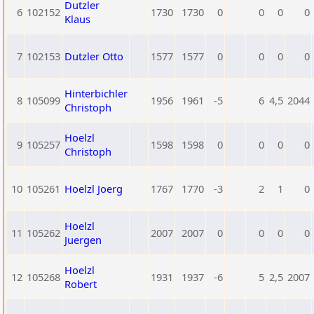
Dutzler
6
102152
1730
1730
0
0
0
0
Klaus
7
102153
Dutzler Otto
1577
1577
0
0
0
0
Hinterbichler
8
105099
1956
1961
-5
6
4,5
2044
Christoph
Hoelzl
9
105257
1598
1598
0
0
0
0
Christoph
10
105261
Hoelzl Joerg
1767
1770
-3
2
1
0
Hoelzl
11
105262
2007
2007
0
0
0
0
Juergen
Hoelzl
12
105268
1931
1937
-6
5
2,5
2007
Robert