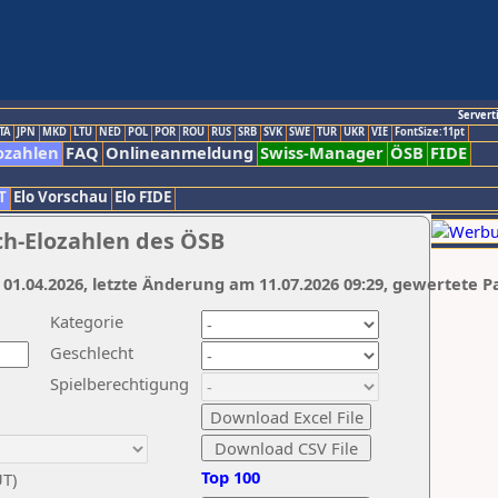
Servert
TA
JPN
MKD
LTU
NED
POL
POR
ROU
RUS
SRB
SVK
SWE
TUR
UKR
VIE
FontSize:11pt
ozahlen
FAQ
Onlineanmeldung
Swiss-Manager
ÖSB
FIDE
T
Elo Vorschau
Elo FIDE
ch-Elozahlen des ÖSB
 01.04.2026, letzte Änderung am 11.07.2026 09:29, gewertete P
Kategorie
Geschlecht
Spielberechtigung
Top 100
UT)