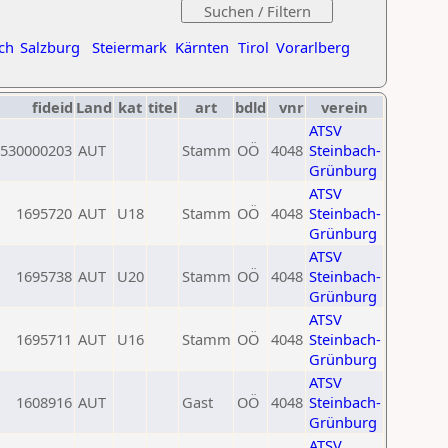
ch
Salzburg
Steiermark
Kärnten
Tirol
Vorarlberg
fideid
Land
kat
titel
art
bdld
vnr
verein
ATSV
530000203
AUT
Stamm
OÖ
4048
Steinbach-
Grünburg
ATSV
1695720
AUT
U18
Stamm
OÖ
4048
Steinbach-
Grünburg
ATSV
1695738
AUT
U20
Stamm
OÖ
4048
Steinbach-
Grünburg
ATSV
1695711
AUT
U16
Stamm
OÖ
4048
Steinbach-
Grünburg
ATSV
1608916
AUT
Gast
OÖ
4048
Steinbach-
Grünburg
ATSV