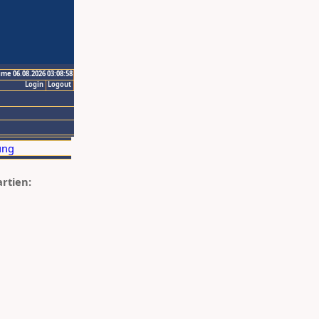
ime 06.08.2026 03:08:58
Login
Logout
artien: