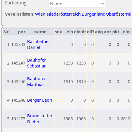
Sortierung
Vereinslisten:
Wien
Niederösterreich
Burgenland
Oberösterrei
Nr.
pnr
name
sex
elo
eloalt
diff
abg
anz
pkt
eloi
Bachleitner
1
145843
0
0
0
0
0
0
Daniel
Bauhofer
2
145247
1230
1230
0
0
0
0
Sebastian
Bauhofer
3
145246
1310
1310
0
0
0
0
Matthias
4
145248
Berger Leon
0
0
0
0
0
0
Brandstetter
5
101275
1965
1965
0
0
0
2012
Dieter