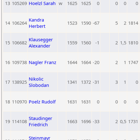
13
105269
Hoelzl Sarah
w
1625
1625
0
0
0
0
Kandra
14
106264
1523
1590
-67
5
2
1814
Herbert
Klausegger
15
106682
1559
1560
-1
2
1,5
1810
Alexander
16
109738
Nagler Franz
1644
1664
-20
2
1
1747
Nikolic
17
138925
1341
1372
-31
3
1
0
Slobodan
18
110970
Poelz Rudolf
1631
1631
0
0
0
0
Staudinger
19
114108
1663
1696
-33
2
0,5
1731
Friedrich
Steinmayr